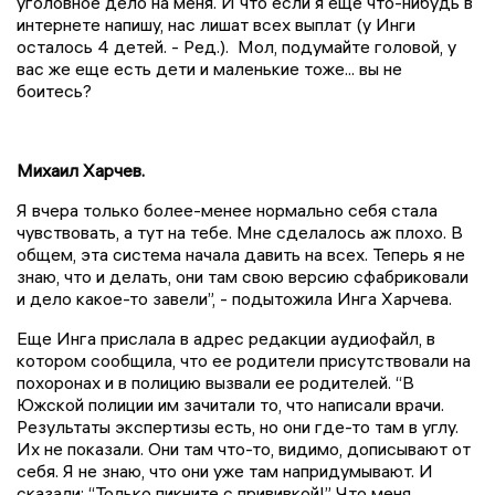
уголовное дело на меня. И что если я еще что-нибудь в
интернете напишу, нас лишат всех выплат (у Инги
осталось 4 детей. - Ред.). Мол, подумайте головой, у
вас же еще есть дети и маленькие тоже... вы не
боитесь?
Михаил Харчев.
Я вчера только более-менее нормально себя стала
чувствовать, а тут на тебе. Мне сделалось аж плохо. В
общем, эта система начала давить на всех. Теперь я не
знаю, что и делать, они там свою версию сфабриковали
и дело какое-то завели”, - подытожила Инга Харчева.
Еще Инга прислала в адрес редакции аудиофайл, в
котором сообщила
, что ее родители присутствовали на
похоронах и в полицию вызвали ее родителей. “В
Южской полиции им зачитали то, что написали врачи.
Результаты экспертизы есть, но они где-то там в углу.
Их не показали. Они там что-то, видимо, дописывают от
себя. Я не знаю, что они уже там напридумывают. И
сказали: “Только пикните с прививкой!” Что меня