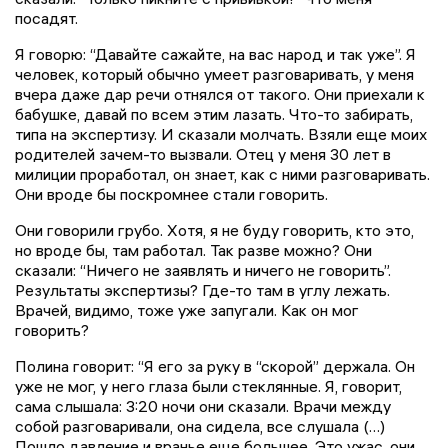
посадят.
Я говорю: “Давайте сажайте, на вас народ и так уже”. Я
человек, который обычно умеет разговаривать, у меня
вчера даже дар речи отнялся от такого. Они приехали к
бабушке, давай по всем этим лазать. Что-то забирать,
типа на экспертизу. И сказали молчать. Взяли еще моих
родителей зачем-то вызвали. Отец у меня 30 лет в
милиции проработал, он знает, как с ними разговаривать.
Они вроде бы поскромнее стали говорить.
Они говорили грубо. Хотя, я не буду говорить, кто это,
но вроде бы, там работал. Так разве можно? Они
сказали: “Ничего не заявлять и ничего не говорить”.
Результаты экспертизы? Где-то там в углу лежать.
Врачей, видимо, тоже уже запугали. Как он мог
говорить?
Полина говорит: “Я его за руку в “скорой” держала. Он
уже не мог, у него глаза были стеклянные. Я, говорит,
сама слышала: 3:20 ночи они сказали. Врачи между
собой разговаривали, она сидела, все слушала (…)
Пошло давление и вранье еще большее. Это ужас, они