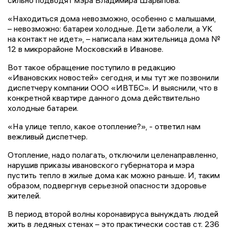
сильно подводят мэра Владимира Шарыпова.
«Находиться дома невозможно, особенно с малышами,
– невозможно: батареи холодные. Дети заболели, а УК
на контакт не идет», – написала нам жительница дома №
12 в микрорайоне Московский в Иванове.
Вот такое обращение поступило в редакцию
«Ивановских новостей» сегодня, и мы тут же позвонили
диспетчеру компании ООО «ИВТБС». И выяснили, что в
конкретной квартире данного дома действительно
холодные батареи.
«На улице тепло, какое отопление?», - ответил нам
вежливый диспетчер.
Отопление, надо полагать, отключили целенаправленно,
нарушив приказы ивановского губернатора и мэра
пустить тепло в жилые дома как можно раньше. И, таким
образом, подвергнув серьезной опасности здоровье
жителей.
В период второй волны коронавируса вынуждать людей
жить в ледяных стенах – это практически состав ст. 236