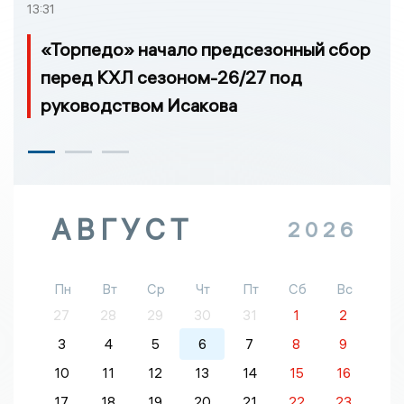
13:31
«Торпедо» начало предсезонный сбор
перед КХЛ сезоном-26/27 под
руководством Исакова
АВГУСТ
2026
Пн
Вт
Ср
Чт
Пт
Сб
Вс
27
28
29
30
31
1
2
3
4
5
6
7
8
9
10
11
12
13
14
15
16
17
18
19
20
21
22
23