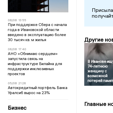
Присыла
получайт
08/08
13:55
При поддержке Сбера с начала
года в Ивановской области
введено в эксплуатацию более
Другие но
30 тысяч кв. м жилья
06/08
17:40
АНО «Обнимаю сердцем»
запустила связь на
В Иванове ищ
инфраструктуре Билайна для
74-летнюю
поддержки инклюзивных
женщину с
проектов
возможной
потерей памя
05/08
21:26
Автокредитный портфель Банка
Уралсиб вырос на 23%
Главные н
Бизнес