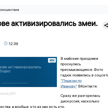
оисшествия
ве активизировались змеи.
12:39
В майские праздники
проснулись
пресмыкающиеся. Фото
гадюк появились в соцсет
"Пешком по
Иванову"
ВКонтакте.
ванову/ВК
Сразу же разгорелась
дискуссия, насколько
ства, и вообще, кто из них есть кто.