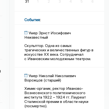
31
1
2
3
4
5
6
События
:
Умер Эрнст Иосифович
Неизвестный
Скульптор. Одна из самых
трагических и величественных фигур в
искусстве XX века. Сотрудничал
с Ивановским молодежным театром.
и
Умер Николай Николаевич
Ворожцов (старший)
Химик-органик, ректор Иваново-
Вознесенского политехнического
института 1922 – 1924 гг. Лауреат
Сталинской премии в области науки
(посмертно).