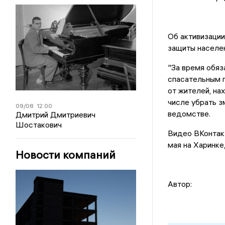
Об активизации
защиты населен
"За время обяз
спасательным 
от жителей, на
числе убрать з
09/08
12:00
ведомстве.
Дмитрий Дмитриевич
Шостакович
Видео ВКонтакт
мая на Харинке
Новости компаний
Автор: