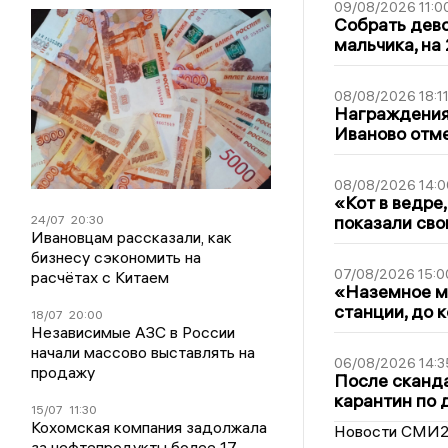
09/08/2026 11:0
Собрать дево
мальчика, на 
08/08/2026 18:1
Награждения,
Иваново отм
08/08/2026 14:0
«Кот в ведре,
показали сво
24/07
20:30
Ивановцам рассказали, как
бизнесу сэкономить на
07/08/2026 15:0
расчётах с Китаем
«Наземное ме
станции, до 
18/07
20:00
Независимые АЗС в России
начали массово выставлять на
06/08/2026 14:3
продажу
После сканда
карантин по 
15/07
11:30
Кохомская компания задолжала
Новости СМИ
за нефтепродукты более 17