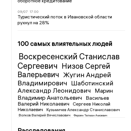
оборотное кредитование
09/07
17:00
Туристический поток в Ивановской области
рухнул на 28%
100 самых влиятельных людей
Воскресенский Станислав
Сергеевич
Низов Сергей
Валерьевич
Жугин Андрей
Владимирович
Шаботинский
Александр Леонидович
Марин
Владимир Анатольевич
Васильев
Валерий Николаевич
Сергеев Николай
Николаевич
Кузьмичев Александр Станиславович
Волков Валерий Вячеславович
Фероян Телман Амоевич
Расследования