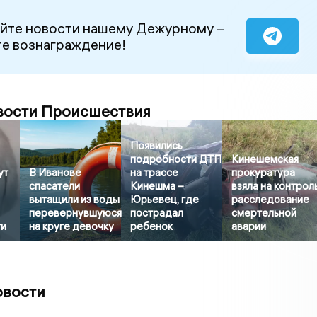
йте новости нашему Дежурному –
е вознаграждение!
вости Происшествия
Появились
подробности ДТП
Кинешемская
ут
В Иванове
на трассе
прокуратура
спасатели
Кинешма –
взяла на контрол
вытащили из воды
Юрьевец, где
расследование
перевернувшуюся
пострадал
смертельной
ти
на круге девочку
ребенок
аварии
овости