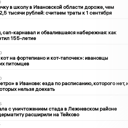
0
чку в школу в Ивановской области дороже, чем
2,5 тысячи рублей: считаем траты к 1 сентября
1
 сап-карнавал и обвалившаяся набережная: как
етил 155-летие
0
 кот на фортепиано и кот-тапочек»: ивановцы
их питомцев
0
тро» в Иванове: езда по расписанию, которого нет, 
которых нельзя доехать
5
ла с уничтожением стада в Лежневском районе
дерматиту расширили на Тейково
2