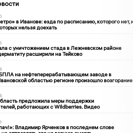
овости
0
тро» в Иванове: езда по расписанию, которого нет, 
которых нельзя доехать
5
ла с уничтожением стада в Лежневском районе
дерматиту расширили на Тейково
3
 БПЛА на нефтеперерабатывающем заводе в
вановской областью регионе произошло возгорание
6
область предложила меры поддержки
елей, работающих с Wildberries. Видео
0
лач!»: Владимир Ярченков в последнем слове