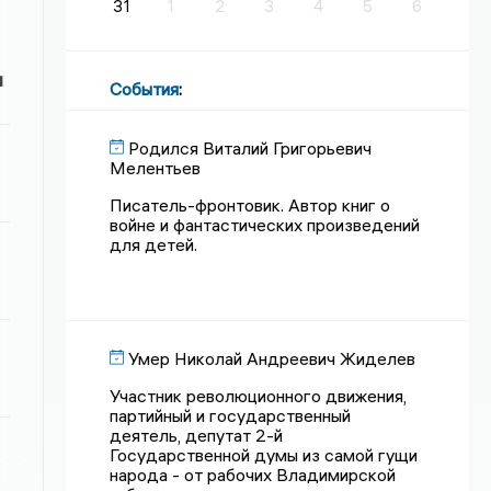
31
1
2
3
4
5
6
и
События
:
Родился Виталий Григорьевич
Мелентьев
Писатель-фронтовик. Автор книг о
войне и фантастических произведений
для детей.
Умер Николай Андреевич Жиделев
Участник революционного движения,
партийный и государственный
деятель, депутат 2-й
Государственной думы из самой гущи
народа - от рабочих Владимирской