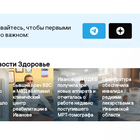
вайтесь, чтобы первыми
 о важном:
вости Здоровье
Ивановская ОДКБ
Прокуратура
Бывший врач ВВС
получила три
обеспечила
о
и МВД возглавил
новых аппарата и
инвалида
клинический
отчиталась о
редкими
шло
центр
работе недавно
лекарствами в
реабилитации в
поступившего
Ивановской
Иванове
МРТ-томографа
области