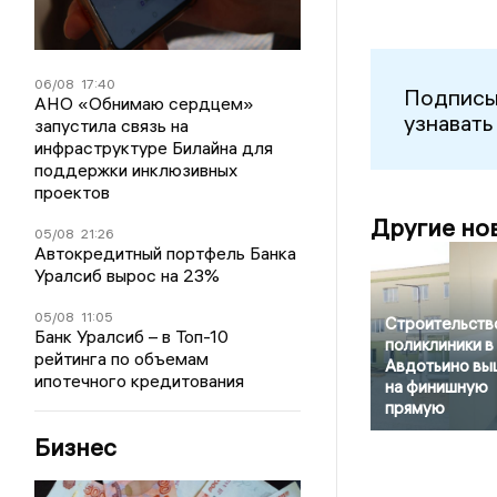
06/08
17:40
Подписы
АНО «Обнимаю сердцем»
узнавать
запустила связь на
инфраструктуре Билайна для
поддержки инклюзивных
проектов
Другие но
05/08
21:26
Автокредитный портфель Банка
Уралсиб вырос на 23%
05/08
11:05
Строительств
Банк Уралсиб – в Топ-10
поликлиники в
рейтинга по объемам
Авдотьино вы
ипотечного кредитования
на финишную
прямую
Бизнес