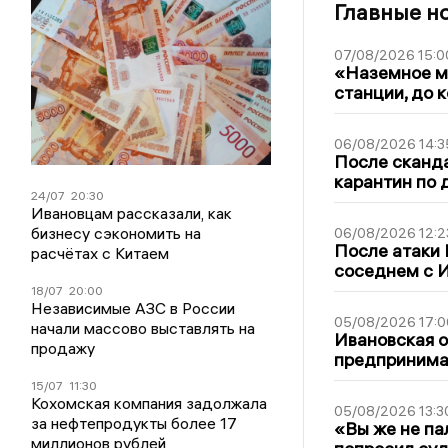
Главные н
07/08/2026 15:0
«Наземное ме
станции, до 
06/08/2026 14:3
После сканда
карантин по 
24/07
20:30
Ивановцам рассказали, как
бизнесу сэкономить на
06/08/2026 12:2
После атаки
расчётах с Китаем
соседнем с И
18/07
20:00
Независимые АЗС в России
05/08/2026 17:0
начали массово выставлять на
Ивановская 
продажу
предпринимат
15/07
11:30
Кохомская компания задолжала
05/08/2026 13:3
за нефтепродукты более 17
«Вы же не па
миллионов рублей