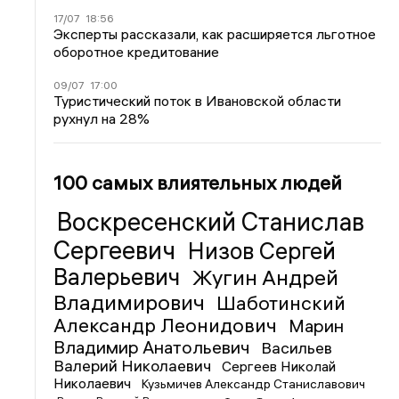
17/07
18:56
Эксперты рассказали, как расширяется льготное
оборотное кредитование
09/07
17:00
Туристический поток в Ивановской области
рухнул на 28%
100 самых влиятельных людей
Воскресенский Станислав
Сергеевич
Низов Сергей
Валерьевич
Жугин Андрей
Владимирович
Шаботинский
Александр Леонидович
Марин
Владимир Анатольевич
Васильев
Валерий Николаевич
Сергеев Николай
Николаевич
Кузьмичев Александр Станиславович