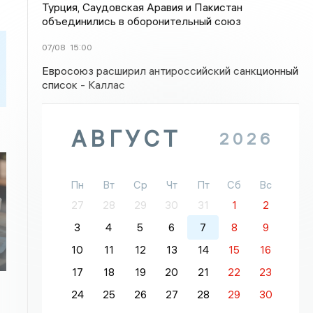
Турция, Саудовская Аравия и Пакистан
объединились в оборонительный союз
07/08
15:00
Евросоюз расширил антироссийский санкционный
список - Каллас
АВГУСТ
2026
Пн
Вт
Ср
Чт
Пт
Сб
Вс
27
28
29
30
31
1
2
3
4
5
6
7
8
9
10
11
12
13
14
15
16
17
18
19
20
21
22
23
24
25
26
27
28
29
30