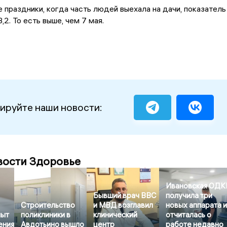
 праздники, когда часть людей выехала на дачи, показатель
,2. То есть выше, чем 7 мая.
ируйте наши новости:
вости Здоровье
Ивановская ОДК
Бывший врач ВВС
получила три
Строительство
и МВД возглавил
новых аппарата 
пыт
поликлиники в
клинический
отчиталась о
ения
Авдотьино вышло
центр
работе недавно