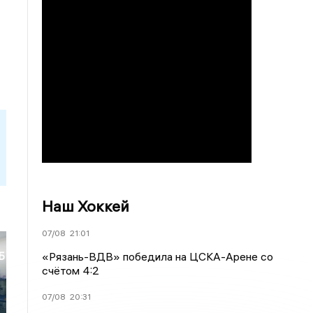
Наш Хоккей
07/08
21:01
«Рязань-ВДВ» победила на ЦСКА-Арене со
Б
счётом 4:2
и
07/08
20:31