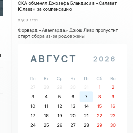
СКА обменял Джозефа Бландиси в «Салават
Юлаев» за компенсацию
07/08
17:31
Форвард «Авангарда» Джош Ливо пропустит
старт сбора из-за родов жены
и
АВГУСТ
2026
Пн
Вт
Ср
Чт
Пт
Сб
Вс
27
28
29
30
31
1
2
3
4
5
6
7
8
9
10
11
12
13
14
15
16
17
18
19
20
21
22
23
24
25
26
27
28
29
30