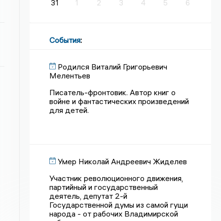
31
1
2
3
4
5
6
События
:
Родился Виталий Григорьевич
Мелентьев
Писатель-фронтовик. Автор книг о
войне и фантастических произведений
для детей.
Умер Николай Андреевич Жиделев
Участник революционного движения,
партийный и государственный
деятель, депутат 2-й
Государственной думы из самой гущи
народа - от рабочих Владимирской