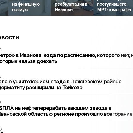
в
на финишную
реабилитации в
поступившего
прямую
Иванове
МРТ-томографа
овости
0
тро» в Иванове: езда по расписанию, которого нет, 
которых нельзя доехать
5
ла с уничтожением стада в Лежневском районе
дерматиту расширили на Тейково
3
 БПЛА на нефтеперерабатывающем заводе в
вановской областью регионе произошло возгорание
6