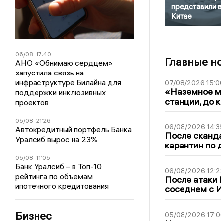
представили 
Китае
06/08
17:40
Главные н
АНО «Обнимаю сердцем»
запустила связь на
инфраструктуре Билайна для
07/08/2026 15:0
«Наземное ме
поддержки инклюзивных
станции, до 
проектов
05/08
21:26
06/08/2026 14:3
Автокредитный портфель Банка
После сканда
Уралсиб вырос на 23%
карантин по 
05/08
11:05
Банк Уралсиб – в Топ-10
06/08/2026 12:2
рейтинга по объемам
После атаки
ипотечного кредитования
соседнем с И
Бизнес
05/08/2026 17:0