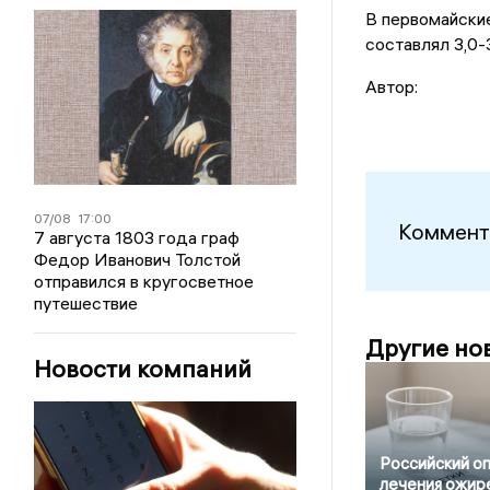
В первомайские
составлял 3,0-3
Автор:
07/08
17:00
Коммент
7 августа 1803 года граф
Федор Иванович Толстой
отправился в кругосветное
путешествие
Другие но
Новости компаний
Российский о
лечения ожир