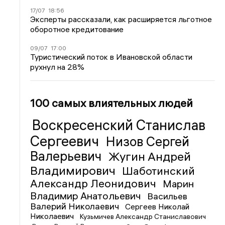
17/07
18:56
Эксперты рассказали, как расширяется льготное
оборотное кредитование
09/07
17:00
Туристический поток в Ивановской области
рухнул на 28%
100 самых влиятельных людей
Воскресенский Станислав
Сергеевич
Низов Сергей
Валерьевич
Жугин Андрей
Владимирович
Шаботинский
Александр Леонидович
Марин
Владимир Анатольевич
Васильев
Валерий Николаевич
Сергеев Николай
Николаевич
Кузьмичев Александр Станиславович