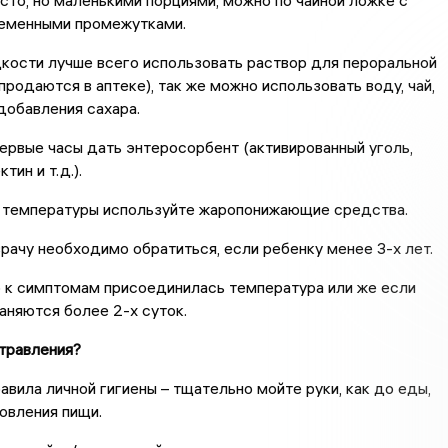
сто, но маленькими порциями, можно по чайной ложке с
еменными промежутками.
кости лучше всего использовать раствор для пероральной
продаются в аптеке), так же можно использовать воду, чай,
 добавления сахара.
ервые часы дать энтеросорбент (активированный уголь,
тин и т.д.).
 температуры используйте жаропонижающие средства.
рачу необходимо обратиться, если ребенку менее 3-х лет.
 к симптомам присоединилась температура или же если
няются более 2-х суток.
травления?
вила личной гигиены – тщательно мойте руки, как до еды,
товления пищи.