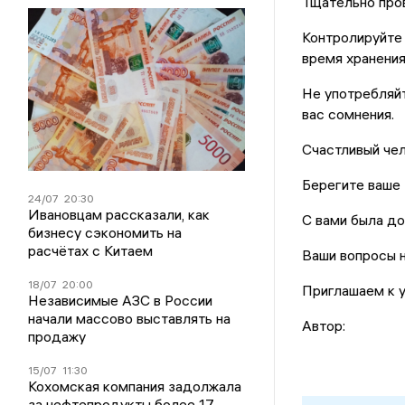
Тщательно про
Контролируйте 
время хранения
Не употребляйт
вас сомнения.
Счастливый чел
Берегите ваше 
24/07
20:30
Ивановцам рассказали, как
С вами была до
бизнесу сэкономить на
расчётах с Китаем
Ваши вопросы н
18/07
20:00
Приглашаем к у
Независимые АЗС в России
начали массово выставлять на
Автор:
продажу
15/07
11:30
Кохомская компания задолжала
за нефтепродукты более 17