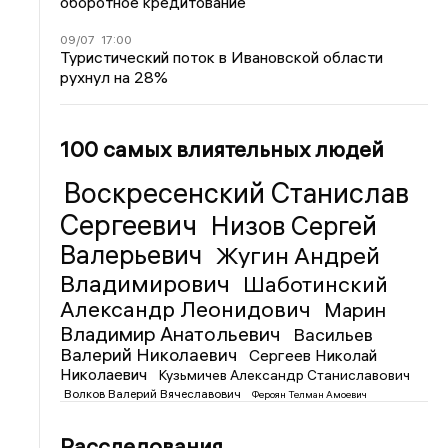
оборотное кредитование
09/07
17:00
Туристический поток в Ивановской области
рухнул на 28%
100 самых влиятельных людей
Воскресенский Станислав
Сергеевич
Низов Сергей
Валерьевич
Жугин Андрей
Владимирович
Шаботинский
Александр Леонидович
Марин
Владимир Анатольевич
Васильев
Валерий Николаевич
Сергеев Николай
Николаевич
Кузьмичев Александр Станиславович
Волков Валерий Вячеславович
Фероян Телман Амоевич
Расследования