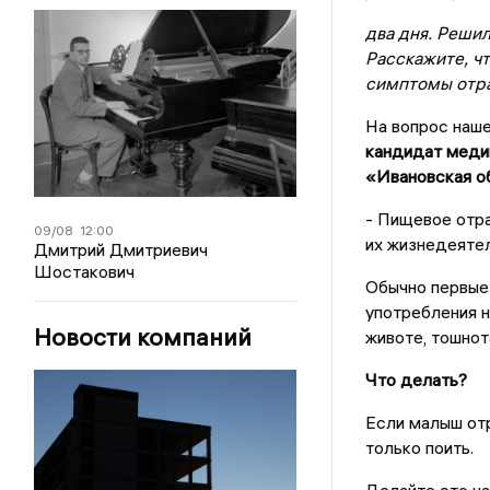
два дня. Решил
Расскажите, чт
симптомы отра
На вопрос наше
кандидат медиц
«Ивановская об
- Пищевое отра
09/08
12:00
их жизнедеятел
Дмитрий Дмитриевич
Шостакович
Обычно первые 
употребления н
Новости компаний
животе, тошнот
Что делать?
Если малыш отр
только поить.