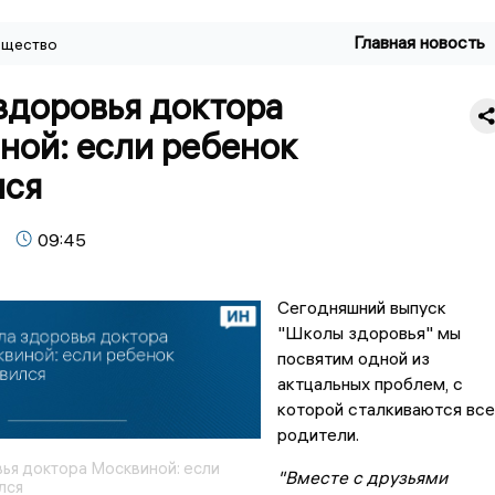
Главная новость
щество
здоровья доктора
ной: если ребенок
лся
09:45
Сегодняшний выпуск
"Школы здоровья" мы
посвятим одной из
актцальных проблем, с
которой сталкиваются все
родители.
ья доктора Москвиной: если
"Вместе с друзьями
лся