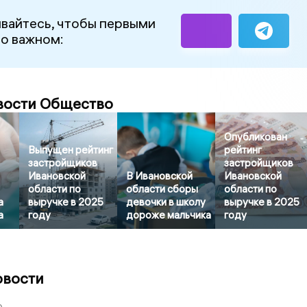
вайтесь, чтобы первыми
 о важном:
вости Общество
Опубликован
Выпущен рейтинг
рейтинг
застройщиков
застройщиков
Ивановской
В Ивановской
Ивановской
области по
области сборы
области по
а
выручке в 2025
девочки в школу
выручке в 2025
а
году
дороже мальчика
году
овости