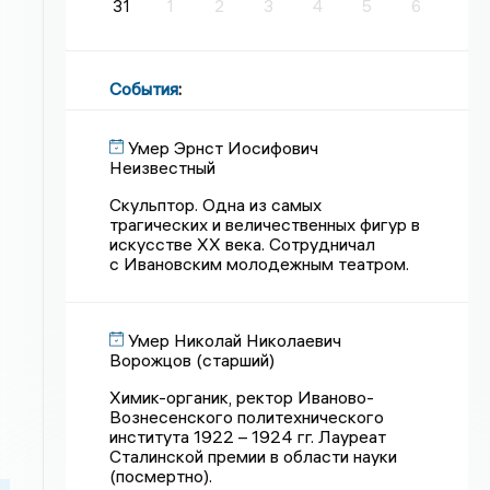
31
1
2
3
4
5
6
События
:
Умер Эрнст Иосифович
Неизвестный
Скульптор. Одна из самых
трагических и величественных фигур в
искусстве XX века. Сотрудничал
с Ивановским молодежным театром.
Умер Николай Николаевич
Ворожцов (старший)
Химик-органик, ректор Иваново-
Вознесенского политехнического
института 1922 – 1924 гг. Лауреат
Сталинской премии в области науки
(посмертно).