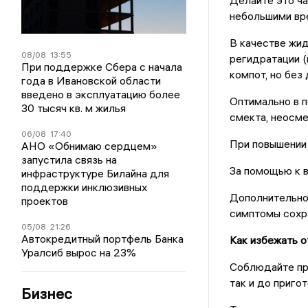
Делайте это ча
небольшими вр
В качестве жид
08/08
13:55
регидратации (
При поддержке Сбера с начала
компот, но без
года в Ивановской области
введено в эксплуатацию более
Оптимально в п
30 тысяч кв. м жилья
смекта, неосмек
06/08
17:40
При повышении
АНО «Обнимаю сердцем»
запустила связь на
За помощью к в
инфраструктуре Билайна для
поддержки инклюзивных
Дополнительно
проектов
симптомы сохра
05/08
21:26
Автокредитный портфель Банка
Как избежать о
Уралсиб вырос на 23%
Соблюдайте пра
так и до приго
Бизнес