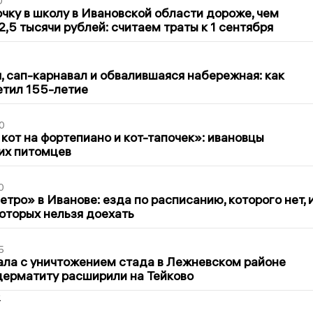
0
чку в школу в Ивановской области дороже, чем
2,5 тысячи рублей: считаем траты к 1 сентября
1
 сап-карнавал и обвалившаяся набережная: как
етил 155-летие
0
 кот на фортепиано и кот-тапочек»: ивановцы
их питомцев
0
тро» в Иванове: езда по расписанию, которого нет, 
которых нельзя доехать
5
ла с уничтожением стада в Лежневском районе
дерматиту расширили на Тейково
2