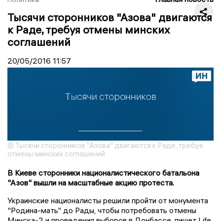
Тысячи сторонников "Азова" двигаются
к Раде, требуя отмены минских
соглашений
20/05/2016
11:57
© Тысячи сторонников "Азова" двигаются к Раде, требуя
отмены минских соглашений
В Киеве сторонники националистического батальона
"Азов" вышли на масштабные акцию протеста.
Украинские националисты решили пройти от монумента
"Родина-мать" до Рады, чтобы потребовать отмены
Минска-2 и проведения выборов в Донбассе, пишет Life.