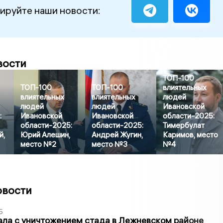
ируйте наши новости:
вости
ТОП-100
ТОП-100
ТОП-100
влиятельных
влиятельных
влиятельных
людей
людей
людей
Ивановской
:
Ивановской
Ивановской
области-2025:
области-2025:
области-2025:
Тимербулат
й,
Юрий Алешин,
Андрей Жугин,
Каримов, место
место №2
место №3
№4
овости
5
ла с уничтожением стада в Лежневском районе