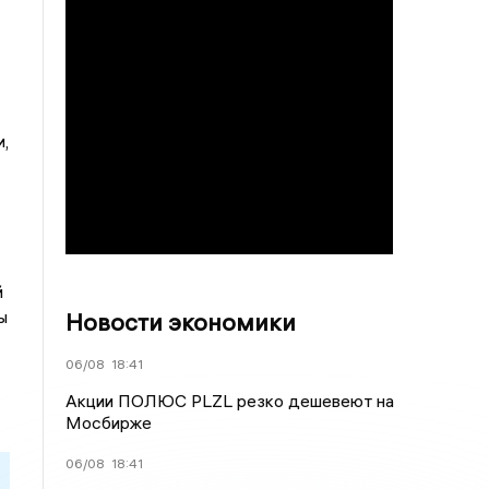
,
й
ы
Новости экономики
06/08
18:41
Акции ПОЛЮС PLZL резко дешевеют на
Мосбирже
06/08
18:41