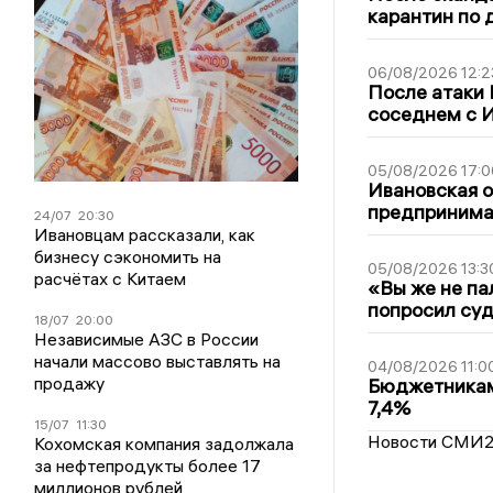
карантин по 
06/08/2026 12:2
После атаки
соседнем с И
05/08/2026 17:0
Ивановская 
предпринимат
24/07
20:30
Ивановцам рассказали, как
бизнесу сэкономить на
05/08/2026 13:3
расчётах с Китаем
«Вы же не па
попросил суд
18/07
20:00
Независимые АЗС в России
начали массово выставлять на
04/08/2026 11:0
продажу
Бюджетникам
7,4%
15/07
11:30
Новости СМИ
Кохомская компания задолжала
за нефтепродукты более 17
миллионов рублей