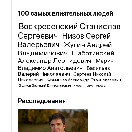
100 самых влиятельных людей
Воскресенский Станислав
Сергеевич
Низов Сергей
Валерьевич
Жугин Андрей
Владимирович
Шаботинский
Александр Леонидович
Марин
Владимир Анатольевич
Васильев
Валерий Николаевич
Сергеев Николай
Николаевич
Кузьмичев Александр Станиславович
Волков Валерий Вячеславович
Фероян Телман Амоевич
Расследования