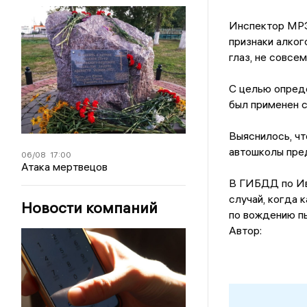
Инспектор МРЭ
признаки алког
глаз, не совсем
С целью опреде
был применен с
Выяснилось, чт
автошколы пред
06/08
17:00
Атака мертвецов
В ГИБДД по Ива
случай, когда 
Новости компаний
по вождению п
Автор: