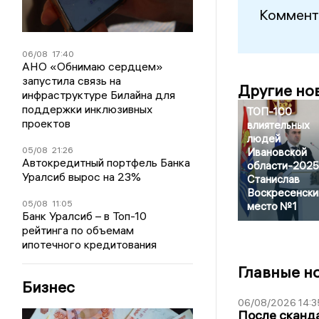
Коммент
06/08
17:40
АНО «Обнимаю сердцем»
запустила связь на
Другие но
инфраструктуре Билайна для
поддержки инклюзивных
ТОП-100
проектов
влиятельных
людей
05/08
21:26
Ивановской
Автокредитный портфель Банка
области-2025
Уралсиб вырос на 23%
Станислав
Воскресенски
05/08
11:05
место №1
Банк Уралсиб – в Топ-10
рейтинга по объемам
ипотечного кредитования
Главные н
Бизнес
06/08/2026 14:3
После сканда