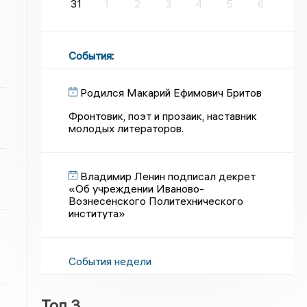
31
1
2
3
4
5
6
События
:
Родился Макарий Ефимович Бритов
Фронтовик, поэт и прозаик, наставник
молодых литераторов.
Владимир Ленин подписал декрет
«Об учреждении Иваново-
Вознесенского Политехнического
института»
События недели
Топ 3