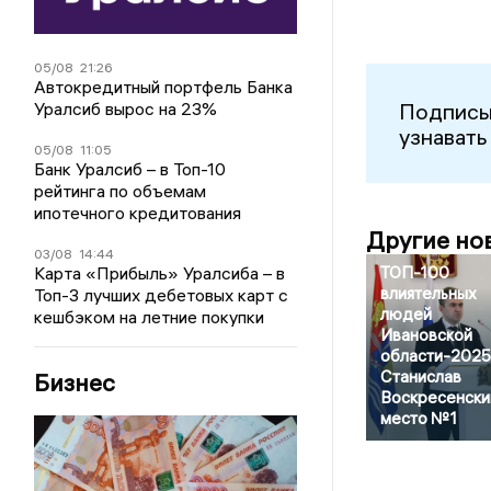
05/08
21:26
Автокредитный портфель Банка
Подписы
Уралсиб вырос на 23%
узнавать
05/08
11:05
Банк Уралсиб – в Топ-10
рейтинга по объемам
ипотечного кредитования
Другие но
03/08
14:44
ТОП-100
Карта «Прибыль» Уралсиба – в
влиятельных
Топ-3 лучших дебетовых карт с
людей
кешбэком на летние покупки
Ивановской
области-2025
Станислав
Бизнес
Воскресенски
место №1