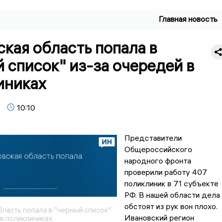
Главная новость
кая область попала в
 список" из-за очередей в
иниках
10:10
Представители
Общероссийского
народного фронта
проверили работу 407
поликлиник в 71 субъекте
РФ. В нашей области дела
обстоят из рук вон плохо.
ласть попала в "черный список"
Ивановский регион
в поликлиниках