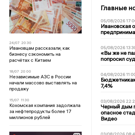
Главные н
05/08/2026 17:0
Ивановская 
предпринимат
24/07
20:30
05/08/2026 13:3
Ивановцам рассказали, как
«Вы же не па
бизнесу сэкономить на
попросил суд
расчётах с Китаем
18/07
20:00
04/08/2026 11:0
Независимые АЗС в России
Бюджетникам
начали массово выставлять на
7,4%
продажу
15/07
11:30
03/08/2026 22:2
Кохомская компания задолжала
Черный дым 
за нефтепродукты более 17
опасное стад
миллионов рублей
Видео
03/08/2026 08: