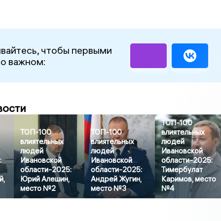
вайтесь, чтобы первыми
 о важном:
вости
ТОП-100
ТОП-100
ТОП-100
влиятельных
влиятельных
влиятельных
людей
людей
людей
Ивановской
:
Ивановской
Ивановской
области-2025:
области-2025:
области-2025:
Тимербулат
й,
Юрий Алешин,
Андрей Жугин,
Каримов, место
место №2
место №3
№4