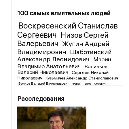
100 самых влиятельных людей
Воскресенский Станислав
Сергеевич
Низов Сергей
Валерьевич
Жугин Андрей
Владимирович
Шаботинский
Александр Леонидович
Марин
Владимир Анатольевич
Васильев
Валерий Николаевич
Сергеев Николай
Николаевич
Кузьмичев Александр Станиславович
Волков Валерий Вячеславович
Фероян Телман Амоевич
Расследования