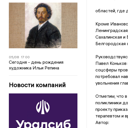
областей, где 
Кроме Ивановск
Ленинградская,
Сахалинская и 
Белгородская 
Руководствуясь
05/08
17:00
Сегодня - день рождения
Павел Коньков 
художника Ильи Репина
соцсферы прове
потребовал нав
увольнения гла
Новости компаний
Отметим, что в
поликлиники до
проекту прика
терапевтом и в
Автор: