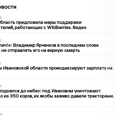
овости
6
область предложила меры поддержки
елей, работающих с Wildberries. Видео
0
лач!»: Владимир Ярченков в последнем слове
 не отправлять его на верную смерть
0
 Ивановской области проиндексируют зарплату на
1
поднялся до небес: под Ивановом уничтожают
о из 350 коров, их якобы заживо давили тракторами.
44