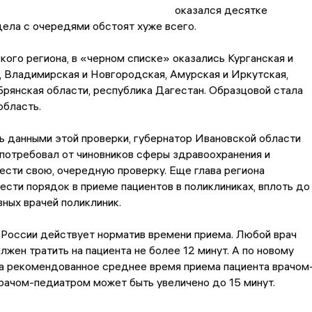
оказался десятке
дела с очередями обстоят хуже всего.
ого региона, в «черном списке» оказались Курганская и
 Владимирская и Новгородская, Амурская и Иркутская,
Брянская области, республика Дагестан. Образцовой стала
область.
 данными этой проверки, губернатор Ивановской области
потребовал от чиновников сферы здравоохранения и
сти свою, очередную проверку. Еще глава региона
ести порядок в приеме пациентов в поликлиниках, вплоть до
вных врачей поликлиник.
 России действует норматив времени приема. Любой врач
лжен тратить на пациента не более 12 минут. А по новому
за рекомендованное среднее время приема пациента врачом
рачом-педиатром может быть увеличено до 15 минут.