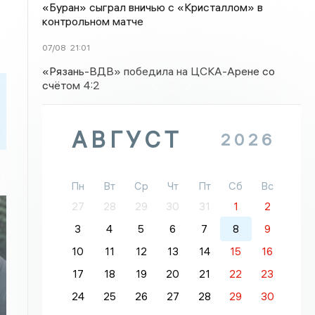
«Буран» сыграл вничью с «Кристаллом» в
контрольном матче
07/08
21:01
«Рязань-ВДВ» победила на ЦСКА-Арене со
счётом 4:2
АВГУСТ
2026
Пн
Вт
Ср
Чт
Пт
Сб
Вс
27
28
29
30
31
1
2
3
4
5
6
7
8
9
10
11
12
13
14
15
16
17
18
19
20
21
22
23
24
25
26
27
28
29
30