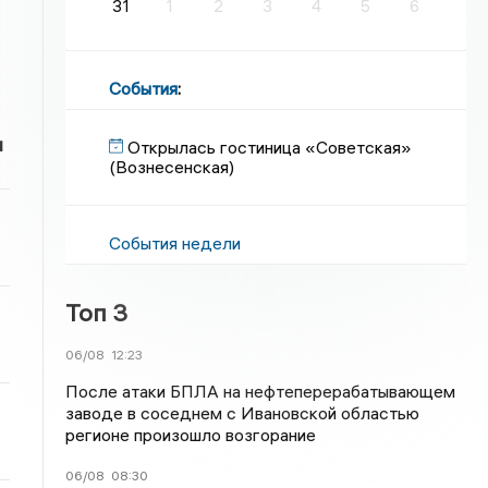
31
1
2
3
4
5
6
События
:
и
Открылась гостиница «Советская»
(Вознесенская)
События недели
Топ 3
06/08
12:23
После атаки БПЛА на нефтеперерабатывающем
заводе в соседнем с Ивановской областью
регионе произошло возгорание
06/08
08:30