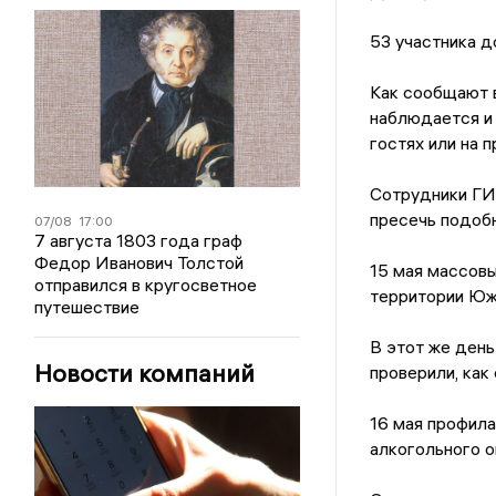
53 участника д
Как сообщают в
наблюдается и 
гостях или на п
Сотрудники ГИ
пресечь подоб
07/08
17:00
7 августа 1803 года граф
Федор Иванович Толстой
15 мая массовы
отправился в кругосветное
территории Юж
путешествие
В этот же ден
Новости компаний
проверили, как
16 мая профила
алкогольного о