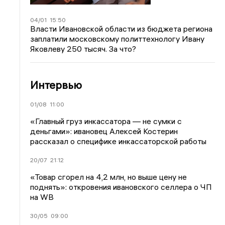
04/01
15:50
Власти Ивановской области из бюджета региона
заплатили московскому политтехнологу Ивану
Яковлеву 250 тысяч. За что?
Интервью
01/08
11:00
«Главный груз инкассатора — не сумки с
деньгами»: ивановец Алексей Костерин
рассказал о специфике инкассаторской работы
20/07
21:12
«Товар сгорел на 4,2 млн, но выше цену не
поднять»: откровения ивановского селлера о ЧП
на WB
30/05
09:00