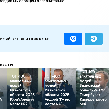
 рейдов мы сообщим дополнительно.
ируйте наши новости:
вости
ТОП-100
ТОП-100
ТОП-100
влиятельных
влиятельных
влиятельных
людей
людей
людей
Ивановской
:
Ивановской
Ивановской
области-2025:
области-2025:
области-2025:
Тимербулат
й,
Юрий Алешин,
Андрей Жугин,
Каримов, место
место №2
место №3
№4