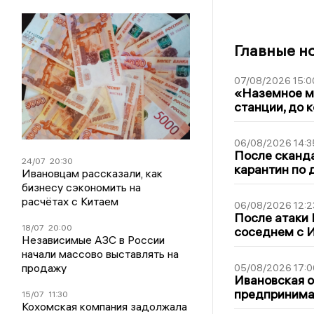
Главные н
07/08/2026 15:0
«Наземное ме
станции, до 
06/08/2026 14:3
После сканда
24/07
20:30
карантин по 
Ивановцам рассказали, как
бизнесу сэкономить на
расчётах с Китаем
06/08/2026 12:2
После атаки
18/07
20:00
соседнем с И
Независимые АЗС в России
начали массово выставлять на
продажу
05/08/2026 17:0
Ивановская 
предпринимат
15/07
11:30
Кохомская компания задолжала