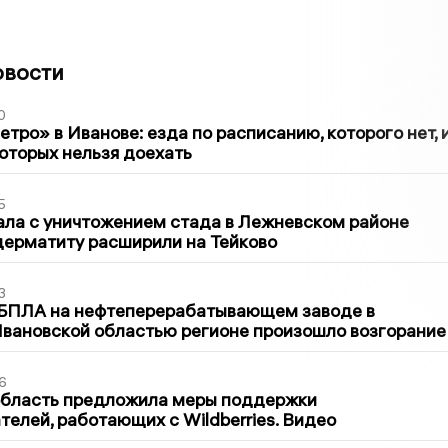
овости
0
тро» в Иванове: езда по расписанию, которого нет, 
которых нельзя доехать
5
ла с уничтожением стада в Лежневском районе
дерматиту расширили на Тейково
3
 БПЛА на нефтеперерабатывающем заводе в
вановской областью регионе произошло возгорание
6
область предложила меры поддержки
елей, работающих с Wildberries. Видео