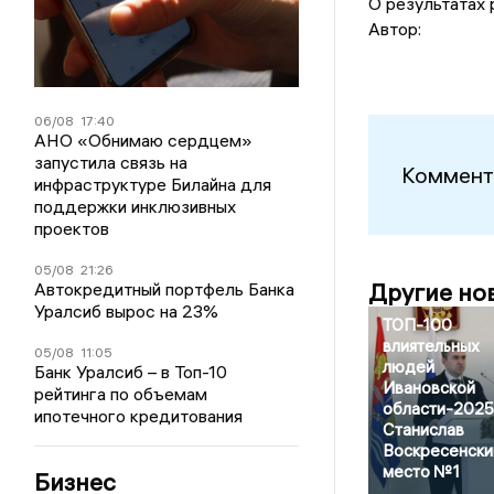
О результатах
Автор:
06/08
17:40
АНО «Обнимаю сердцем»
запустила связь на
Коммент
инфраструктуре Билайна для
поддержки инклюзивных
проектов
05/08
21:26
Другие но
Автокредитный портфель Банка
Уралсиб вырос на 23%
ТОП-100
влиятельных
05/08
11:05
людей
Банк Уралсиб – в Топ-10
Ивановской
рейтинга по объемам
области-2025
ипотечного кредитования
Станислав
Воскресенски
место №1
Бизнес