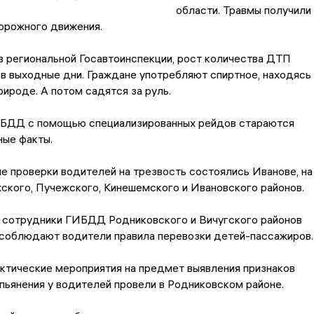
области. Травмы получили
орожного движения.
 региональной Госавтоинспекции, рост количества ДТП
в выходные дни. Граждане употребляют спиртное, находясь 
рироде. А потом садятся за руль.
БДД с помощью специализированных рейдов стараются
ные факты.
е проверки водителей на трезвость состоялись Иванове, на
ского, Пучежского, Кинешемского и Ивановского районов.
ь сотрудники ГИБДД Родниковского и Вичугского районов
 соблюдают водители правила перевозки детей-пассажиров.
ктические мероприятия на предмет выявления признаков
пьянения у водителей провели в Родниковском районе.