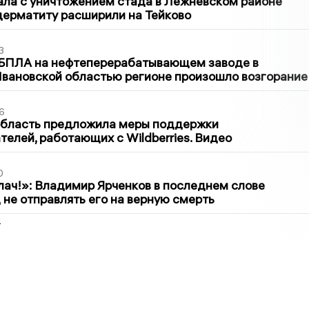
ла с уничтожением стада в Лежневском районе
дерматиту расширили на Тейково
3
 БПЛА на нефтеперерабатывающем заводе в
вановской областью регионе произошло возгорание
6
область предложила меры поддержки
елей, работающих с Wildberries. Видео
0
лач!»: Владимир Ярченков в последнем слове
 не отправлять его на верную смерть
2