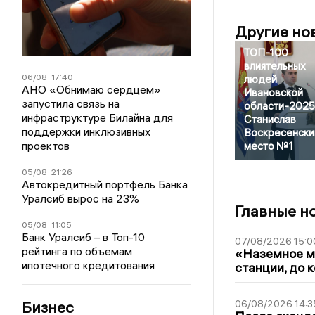
Другие но
ТОП-100
влиятельных
06/08
17:40
людей
АНО «Обнимаю сердцем»
Ивановской
запустила связь на
области-2025
инфраструктуре Билайна для
Станислав
поддержки инклюзивных
Воскресенски
проектов
место №1
05/08
21:26
Автокредитный портфель Банка
Уралсиб вырос на 23%
Главные н
05/08
11:05
Банк Уралсиб – в Топ-10
07/08/2026 15:0
рейтинга по объемам
«Наземное ме
ипотечного кредитования
станции, до 
Бизнес
06/08/2026 14:3