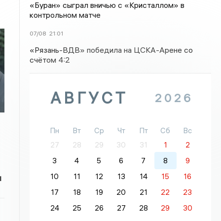
«Буран» сыграл вничью с «Кристаллом» в
контрольном матче
07/08
21:01
«Рязань-ВДВ» победила на ЦСКА-Арене со
счётом 4:2
АВГУСТ
2026
Пн
Вт
Ср
Чт
Пт
Сб
Вс
27
28
29
30
31
1
2
3
4
5
6
7
8
9
10
11
12
13
14
15
16
и
17
18
19
20
21
22
23
24
25
26
27
28
29
30