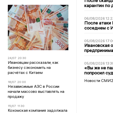
После сканда
карантин по 
06/08/2026 12:2
После атаки
соседнем с И
05/08/2026 17:0
Ивановская 
предпринимат
24/07
20:30
Ивановцам рассказали, как
05/08/2026 13:3
бизнесу сэкономить на
«Вы же не па
расчётах с Китаем
попросил суд
Новости СМИ
18/07
20:00
Независимые АЗС в России
начали массово выставлять на
продажу
15/07
11:30
Кохомская компания задолжала