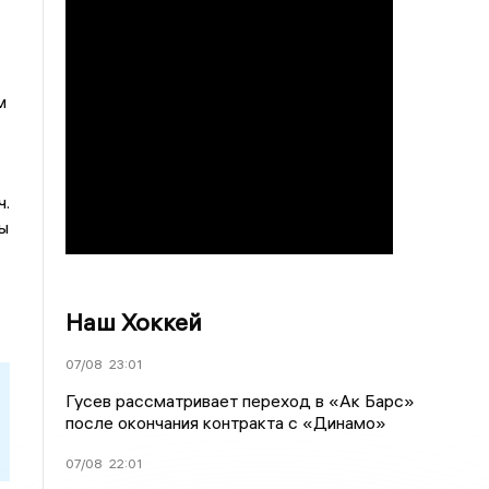
м
ч.
ы
Наш Хоккей
07/08
23:01
Гусев рассматривает переход в «Ак Барс»
после окончания контракта с «Динамо»
07/08
22:01