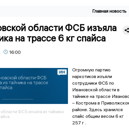
Главная новость
овской области ФСБ изъяла
ика на трассе 6 кг спайса
16:00
Огромную партию
наркотиков изъяли
сотрудники ФСБ по
Ивановской области в
тайнике на трассе Иванов
– Кострома в Приволжско
районе. Здесь хранился
области ФСБ изъяла из тайника
спайс общим весом 6 кг
пайса
257 г .