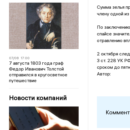
Сумма зелья пр
члену одной из
По заключению
спайсе значите
отравлению впл
2 октября сле
07/08
17:00
3 ст. 228 УК Р
7 августа 1803 года граф
сроком до пятн
Федор Иванович Толстой
Автор:
отправился в кругосветное
путешествие
Новости компаний
Коммент