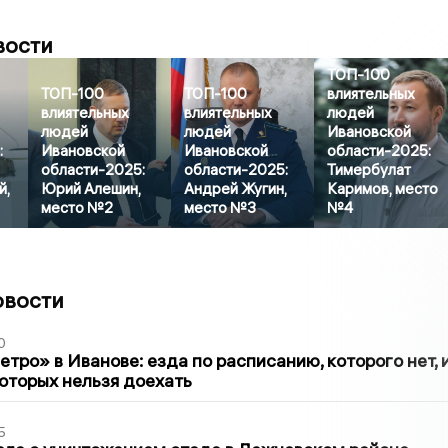
вости
ТОП-100
ТОП-100
ТОП-100
влиятельных
влиятельных
влиятельных
людей
людей
людей
Ивановской
:
Ивановской
Ивановской
области-2025:
области-2025:
области-2025:
Тимербулат
й,
Юрий Алешин,
Андрей Жугин,
Каримов, место
место №2
место №3
№4
овости
0
тро» в Иванове: езда по расписанию, которого нет, 
которых нельзя доехать
5