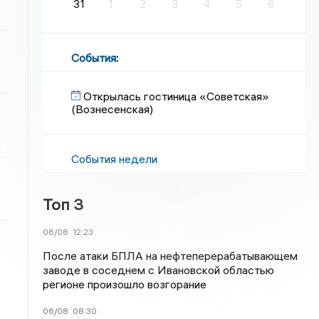
31
1
2
3
4
5
6
События
:
Открылась гостиница «Советская»
(Вознесенская)
События недели
Топ 3
06/08
12:23
После атаки БПЛА на нефтеперерабатывающем
заводе в соседнем с Ивановской областью
регионе произошло возгорание
06/08
08:30