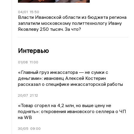
04/01
15:50
Власти Ивановской области из бюджета региона
заплатили московскому политтехнологу Ивану
Яковлеву 250 тысяч. За что?
Интервью
01/08
11:00
«Главный груз инкассатора — не сумки с
деньгами»: ивановец Алексей Костерин
рассказал о специфике инкассаторской работы
20/07
21:12
«Товар сгорел на 4,2 млн, но выше цену не
поднять»: откровения ивановского селлера о ЧП
на WB
30/05
09:00