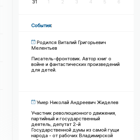
31
1
2
3
4
5
6
События
:
Родился Виталий Григорьевич
Мелентьев
Писатель-фронтовик. Автор книг о
войне и фантастических произведений
для детей.
Умер Николай Андреевич Жиделев
Участник революционного движения,
партийный и государственный
деятель, депутат 2-й
Государственной думы из самой гущи
народа - от рабочих Владимирской