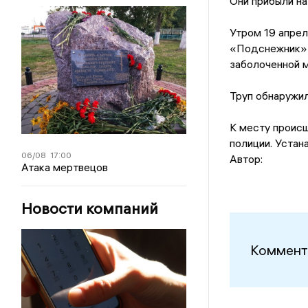
Они прибыли на
Утром 19 апрел
«Подснежник» п
заболоченной 
Труп обнаружил
К месту происш
полиции. Устан
06/08
17:00
Автор:
Атака мертвецов
Новости компаний
Коммент