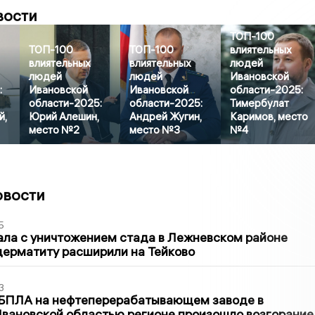
вости
ТОП-100
ТОП-100
ТОП-100
влиятельных
влиятельных
влиятельных
людей
людей
людей
Ивановской
:
Ивановской
Ивановской
области-2025:
области-2025:
области-2025:
Тимербулат
й,
Юрий Алешин,
Андрей Жугин,
Каримов, место
место №2
место №3
№4
овости
5
ла с уничтожением стада в Лежневском районе
дерматиту расширили на Тейково
3
 БПЛА на нефтеперерабатывающем заводе в
вановской областью регионе произошло возгорание