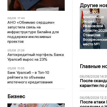
Другие но
ТОП-100
влиятельных
06/08
17:40
людей
АНО «Обнимаю сердцем»
Ивановской
запустила связь на
области-2025
инфраструктуре Билайна для
Станислав
поддержки инклюзивных
Воскресенски
проектов
место №1
05/08
21:26
Автокредитный портфель Банка
Уралсиб вырос на 23%
Главные н
05/08
11:05
Банк Уралсиб – в Топ-10
06/08/2026 14:3
рейтинга по объемам
После сканда
ипотечного кредитования
карантин по 
Бизнес
06/08/2026 12:2
После атаки
соседнем с И