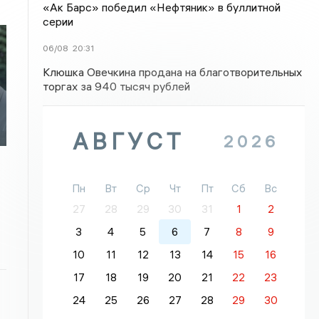
«Ак Барс» победил «Нефтяник» в буллитной
серии
06/08
20:31
Клюшка Овечкина продана на благотворительных
торгах за 940 тысяч рублей
АВГУСТ
2026
Пн
Вт
Ср
Чт
Пт
Сб
Вс
27
28
29
30
31
1
2
3
4
5
6
7
8
9
10
11
12
13
14
15
16
17
18
19
20
21
22
23
24
25
26
27
28
29
30