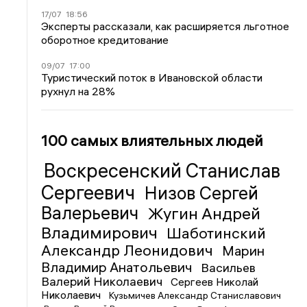
17/07
18:56
Эксперты рассказали, как расширяется льготное
оборотное кредитование
09/07
17:00
Туристический поток в Ивановской области
рухнул на 28%
100 самых влиятельных людей
Воскресенский Станислав
Сергеевич
Низов Сергей
Валерьевич
Жугин Андрей
Владимирович
Шаботинский
Александр Леонидович
Марин
Владимир Анатольевич
Васильев
Валерий Николаевич
Сергеев Николай
Николаевич
Кузьмичев Александр Станиславович