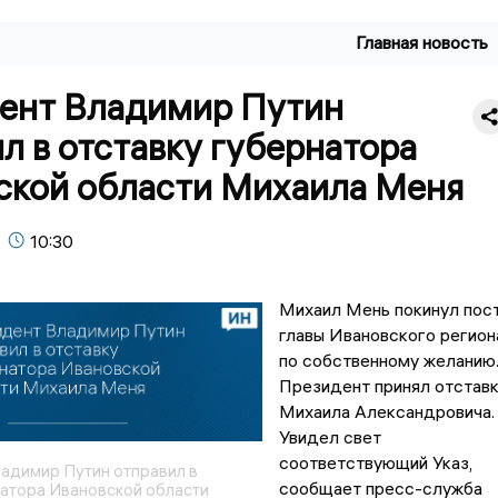
Главная новость
ент Владимир Путин
л в отставку губернатора
ской области Михаила Меня
10:30
Михаил Мень покинул пос
главы Ивановского регион
по собственному желанию
Президент принял отстав
Михаила Александровича.
Увидел свет
соответствующий Указ,
адимир Путин отправил в
сообщает пресс-служба
натора Ивановской области