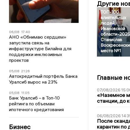
Другие но
ТОП-100
влиятельных
людей
Ивановской
06/08
17:40
области-2025
АНО «Обнимаю сердцем»
Станислав
запустила связь на
Воскресенски
инфраструктуре Билайна для
место №1
поддержки инклюзивных
проектов
05/08
21:26
Автокредитный портфель Банка
Главные н
Уралсиб вырос на 23%
07/08/2026 15:0
05/08
11:05
«Наземное ме
Банк Уралсиб – в Топ-10
станции, до 
рейтинга по объемам
ипотечного кредитования
06/08/2026 14:3
После сканда
Бизнес
карантин по 