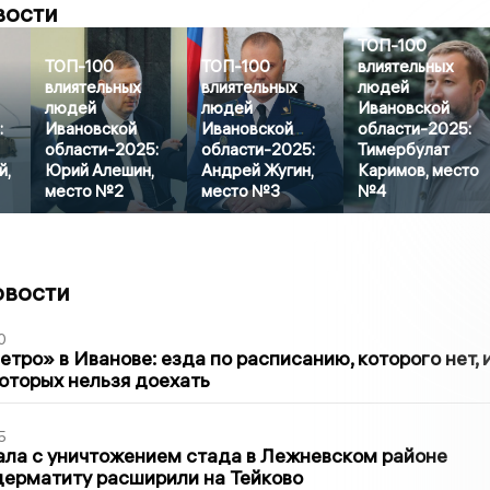
вости
ТОП-100
ТОП-100
ТОП-100
влиятельных
влиятельных
влиятельных
людей
людей
людей
Ивановской
:
Ивановской
Ивановской
области-2025:
области-2025:
области-2025:
Тимербулат
й,
Юрий Алешин,
Андрей Жугин,
Каримов, место
место №2
место №3
№4
овости
0
тро» в Иванове: езда по расписанию, которого нет, 
которых нельзя доехать
5
ла с уничтожением стада в Лежневском районе
дерматиту расширили на Тейково