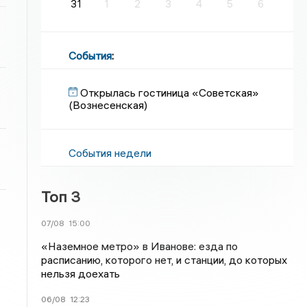
31
1
2
3
4
5
6
События
:
Открылась гостиница «Советская»
(Вознесенская)
События недели
Топ 3
07/08
15:00
«Наземное метро» в Иванове: езда по
расписанию, которого нет, и станции, до которых
нельзя доехать
06/08
12:23