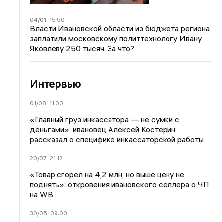
04/01
15:50
Власти Ивановской области из бюджета региона
заплатили московскому политтехнологу Ивану
Яковлеву 250 тысяч. За что?
Интервью
01/08
11:00
«Главный груз инкассатора — не сумки с
деньгами»: ивановец Алексей Костерин
рассказал о специфике инкассаторской работы
20/07
21:12
«Товар сгорел на 4,2 млн, но выше цену не
поднять»: откровения ивановского селлера о ЧП
на WB
30/05
09:00