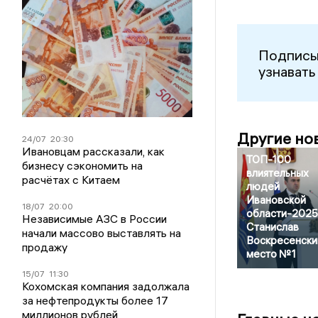
Подписы
узнавать
Другие но
24/07
20:30
Ивановцам рассказали, как
ТОП-100
бизнесу сэкономить на
влиятельных
расчётах с Китаем
людей
Ивановской
18/07
20:00
области-2025
Независимые АЗС в России
Станислав
начали массово выставлять на
Воскресенски
продажу
место №1
15/07
11:30
Кохомская компания задолжала
за нефтепродукты более 17
миллионов рублей