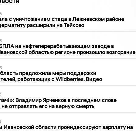
овости
5
ла с уничтожением стада в Лежневском районе
дерматиту расширили на Тейково
3
 БПЛА на нефтеперерабатывающем заводе в
вановской областью регионе произошло возгорание
6
область предложила меры поддержки
елей, работающих с Wildberries. Видео
0
лач!»: Владимир Ярченков в последнем слове
 не отправлять его на верную смерть
0
 Ивановской области проиндексируют зарплату на