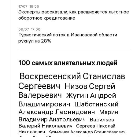
17/07
18:56
Эксперты рассказали, как расширяется льготное
оборотное кредитование
09/07
17:00
Туристический поток в Ивановской области
рухнул на 28%
100 самых влиятельных людей
Воскресенский Станислав
Сергеевич
Низов Сергей
Валерьевич
Жугин Андрей
Владимирович
Шаботинский
Александр Леонидович
Марин
Владимир Анатольевич
Васильев
Валерий Николаевич
Сергеев Николай
Николаевич
Кузьмичев Александр Станиславович