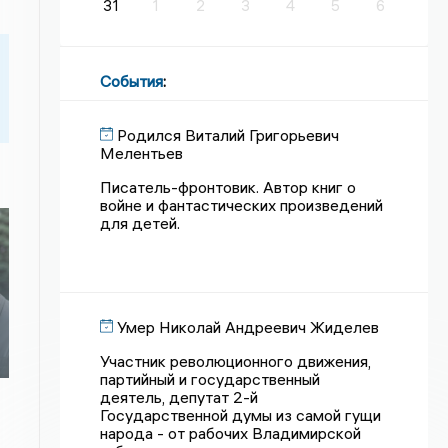
31
1
2
3
4
5
6
События
:
Родился Виталий Григорьевич
Мелентьев
Писатель-фронтовик. Автор книг о
войне и фантастических произведений
для детей.
Умер Николай Андреевич Жиделев
Участник революционного движения,
партийный и государственный
деятель, депутат 2-й
Государственной думы из самой гущи
народа - от рабочих Владимирской