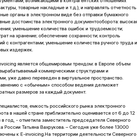
кументами, возникающими в контрагентских отношениях
актуры, товарные накладные и т.д.), и направлять отчетность
ные органы в электронном виде без отправки бумажного
овные достоинства электронного документооборота: высока
ения; уменьшение количества ошибок и трудоемкости;
рат на хранение; обеспечение сохранности; контроль
й с контрагентами; уменьшение количества ручного труда и
овых издержек.
nvoicing является общемировым трендом: в Европе объем
 вырабатываемый коммерческими структурами и
и, уже давно переведен в виртуальное пространство.
равнению с «обычным» способом ведения делможет
ратных размеров за каждый документ.
пециалистов, емкость российского рынка электронного
та в нашей стране приблизительно оценивается от 6 до 12
 в год, - отметила заместитель председателя Северного
а России Татьяна Вахрукова. – Сегодня уже более 13000
ючены к E-invoicing.На территории деятельности Северного