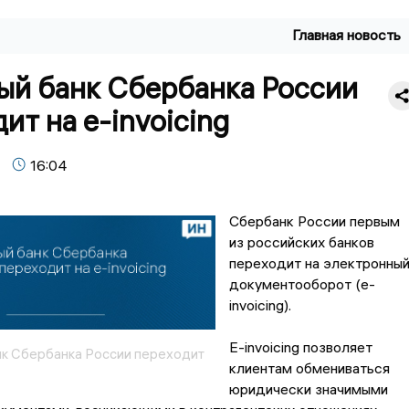
Главная новость
ый банк Сбербанка России
ит на e-invoicing
16:04
Сбербанк России первым
из российских банков
переходит на электронны
документооборот (e-
invoicing).
E-invoicing позволяет
к Сбербанка России переходит
клиентам обмениваться
юридически значимыми