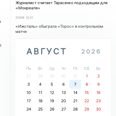
Журналист считает Тарасенко подходящим для
«Монреаля»
07/08
12:31
о
«Ижсталь» обыграла «Торос» в контрольном
матче
.
АВГУСТ
2026
Пн
Вт
Ср
Чт
Пт
Сб
Вс
27
28
29
30
31
1
2
3
4
5
6
7
8
9
10
11
12
13
14
15
16
17
18
19
20
21
22
23
24
25
26
27
28
29
30