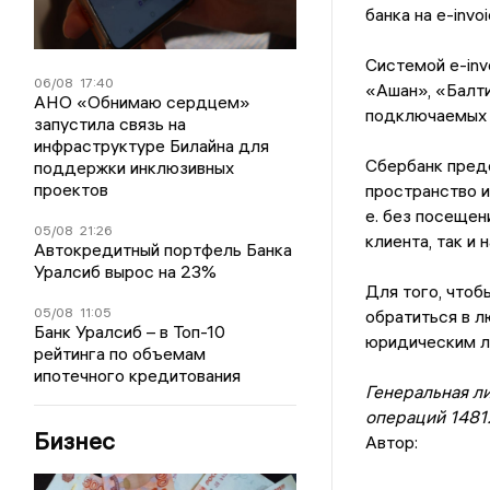
банка на e-invo
Системой e-invo
06/08
17:40
«Ашан», «Балти
АНО «Обнимаю сердцем»
подключаемых 
запустила связь на
инфраструктуре Билайна для
Сбербанк пред
поддержки инклюзивных
проектов
пространство и
е. без посещен
05/08
21:26
клиента, так и
Автокредитный портфель Банка
Уралсиб вырос на 23%
Для того, чтоб
05/08
11:05
обратиться в л
Банк Уралсиб – в Топ-10
юридическим л
рейтинга по объемам
ипотечного кредитования
Генеральная л
операций 1481
Бизнес
Автор: