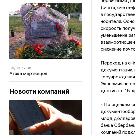
первичными до
(счета, счета-ф
в государствен
носителя. Осн
скорость получ
уменьшение зат
взаимоотношени
снижение почт
Переход на e-i
06/08
17:00
документации,
Атака мертвецов
госучреждениям
Экономия по с
Новости компаний
достигать 15-к
- По оценкам с
документооборо
млрд долларов
банка Сбербанк
компаний подкл