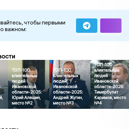
вайтесь, чтобы первыми
 о важном:
вости
ТОП-100
ТОП-100
ТОП-100
влиятельных
влиятельных
влиятельных
людей
людей
людей
Ивановской
:
Ивановской
Ивановской
области-2025:
области-2025:
области-2025:
Тимербулат
й,
Юрий Алешин,
Андрей Жугин,
Каримов, место
место №2
место №3
№4