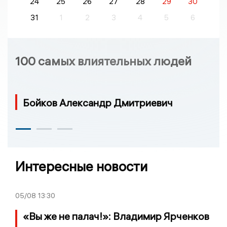
24
25
26
27
28
29
30
31
1
2
3
4
5
6
100 самых влиятельных людей
Бойков Александр Дмитриевич
Интересные новости
05/08
13:30
«Вы же не палач!»: Владимир Ярченков