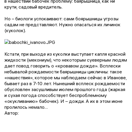
в нашествии бабочек проблему: баярышница, как ни
крути, садовый вредитель.
Но – биологи успокаивают: сами боярышницы угрозы
садам не представляют. Нужно опасаться их личинок
(куколок).
Кстати, при выходе из куколки выступает капля красной
жидкости (мекониум), что некоторым суеверным людям
дает повод говорить о «кровавом дожде». Всплески
небывалой рождаемости баярышницы цикличны: такое
«нашествия», которое мы наблюдаем сейчас в Иванове,
бывает раз в 7-10 лет. Нынешний всплеск рождаемости
обусловлен засушливым июлем прошлого года (жаркая
и сухая погода способствует беспроблемному
«окукливанию» бабочек). И – дожди. А их в этом июне
пролилось немало…
Автор: