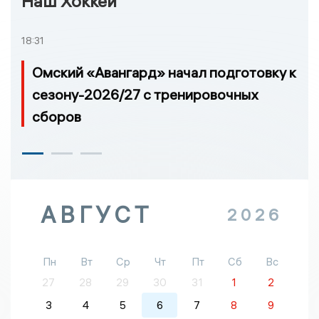
Наш Хоккей
18:31
Омский «Авангард» начал подготовку к
сезону-2026/27 с тренировочных
сборов
АВГУСТ
2026
Пн
Вт
Ср
Чт
Пт
Сб
Вс
27
28
29
30
31
1
2
3
4
5
6
7
8
9