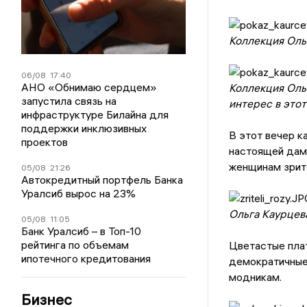
Коллекция Оль
06/08
17:40
АНО «Обнимаю сердцем»
Коллекция Оль
запустила связь на
интерес в этот
инфраструктуре Билайна для
поддержки инклюзивных
В этот вечер к
проектов
настоящей дамо
женщинам зрит
05/08
21:26
Автокредитный портфель Банка
Уралсиб вырос на 23%
Ольга Каурцев
05/08
11:05
Банк Уралсиб – в Топ-10
рейтинга по объемам
Цветастые плат
ипотечного кредитования
демократичные
модникам.
Бизнес