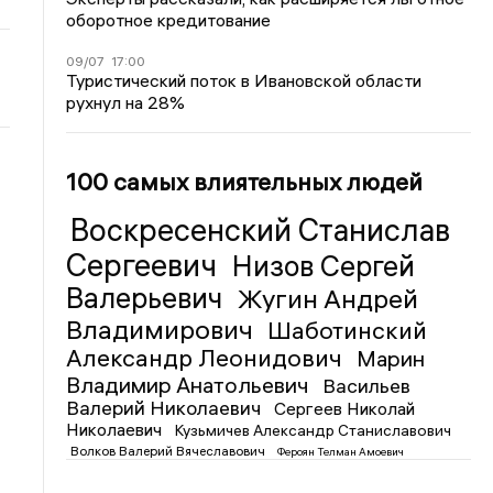
оборотное кредитование
09/07
17:00
Туристический поток в Ивановской области
рухнул на 28%
100 самых влиятельных людей
Воскресенский Станислав
Сергеевич
Низов Сергей
Валерьевич
Жугин Андрей
Владимирович
Шаботинский
Александр Леонидович
Марин
Владимир Анатольевич
Васильев
Валерий Николаевич
Сергеев Николай
Николаевич
Кузьмичев Александр Станиславович
Волков Валерий Вячеславович
Фероян Телман Амоевич