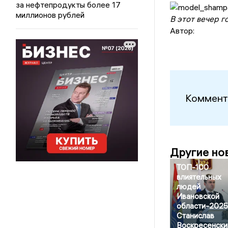
за нефтепродукты более 17
миллионов рублей
В этот вечер 
Автор:
Коммент
Другие но
ТОП-100
влиятельных
людей
Ивановской
области-2025
Станислав
Воскресенски