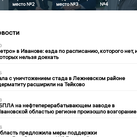
место №2
место №3
№4
овости
0
тро» в Иванове: езда по расписанию, которого нет, 
которых нельзя доехать
5
ла с уничтожением стада в Лежневском районе
дерматиту расширили на Тейково
3
 БПЛА на нефтеперерабатывающем заводе в
вановской областью регионе произошло возгорание
6
область предложила меры поддержки