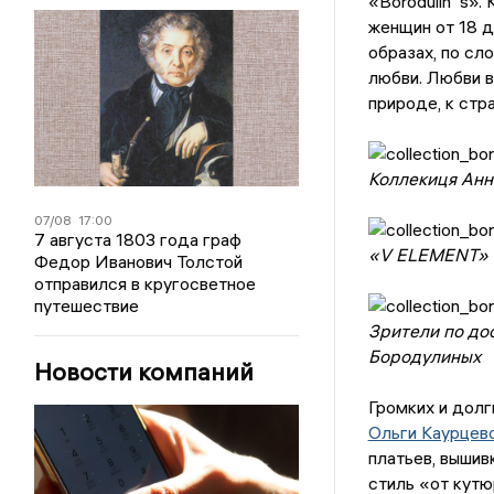
«Borodulin`s».
женщин от 18 д
образах, по сл
любви. Любви в
природе, к стра
Коллекиця Анн
07/08
17:00
7 августа 1803 года граф
«V ELEMENT» о
Федор Иванович Толстой
отправился в кругосветное
путешествие
Зрители по до
Бородулиных
Новости компаний
Громких и дол
Ольги Каурцев
платьев, вышив
стиль «от кутю