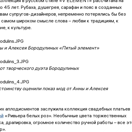
 Коллекция в русском стиле «V ELEMENT» рассчитана на
о 45 лет. Рубаха, душегрея, сарафан и пояс в созданных
овам супругов-дизайнеров, непременно потерялись бы без
 самом широком смысле слова – любви к традициям, к
не, к культуре.
ы и Алексея Бородулиных «Пятый элемент»
т творческого дуэта Бородулиных
стоинству оценили показ мод от Анны и Алексея
гих аплодисментов заслужила коллекция свадебных платьев
ой
«Ривьера белых роз». Необычные цвета торжественных
ка, драпировка, огромное количество ручной работы – все эт
р».