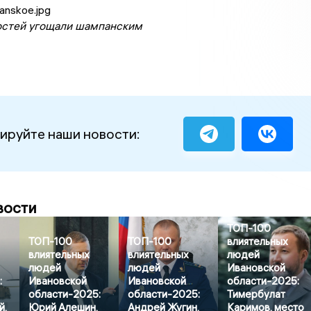
гостей угощали шампанским
ируйте наши новости:
вости
ТОП-100
ТОП-100
ТОП-100
влиятельных
влиятельных
влиятельных
людей
людей
людей
Ивановской
:
Ивановской
Ивановской
области-2025:
области-2025:
области-2025:
Тимербулат
й,
Юрий Алешин,
Андрей Жугин,
Каримов, место