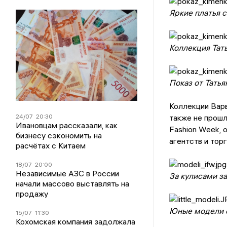
Яркие платья 
Коллекция Тат
Показ от Тать
Коллекции Вар
24/07
20:30
также не прош
Ивановцам рассказали, как
Fashion Week, 
бизнесу сэкономить на
агентств и тор
расчётах с Китаем
18/07
20:00
Независимые АЗС в России
За кулисами за
начали массово выставлять на
продажу
Юные модели с
15/07
11:30
Кохомская компания задолжала