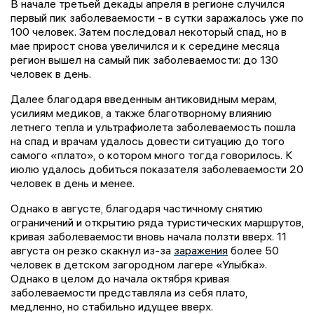
В начале третьей декады апреля в регионе случился
первый пик заболеваемости - в сутки заражалось уже по
100 человек. Затем последовал некоторый спад, но в
мае прирост снова увеличился и к середине месяца
регион вышел на самый пик заболеваемости: до 130
человек в день.
Далее благодаря введенным антиковидным мерам,
усилиям медиков, а также благотворному влиянию
летнего тепла и ультрафиолета заболеваемость пошла
на спад и врачам удалось довести ситуацию до того
самого «плато», о котором много тогда говорилось. К
июлю удалось добиться показателя заболеваемости 20
человек в день и менее.
Однако в августе, благодаря частичному снятию
ограничений и открытию ряда туристических маршрутов,
кривая заболеваемости вновь начала ползти вверх. 11
августа он резко скакнул из-за
заражения
более 50
человек в детском загородном лагере «Улыбка».
Однако в целом до начала октября кривая
заболеваемости представляла из себя плато,
медленно, но стабильно идущее вверх.