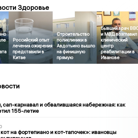
вости Здоровье
Бывший врач ВВ
зно
Строительство
и МВД возглавил
сле
Российский опыт
поликлиники в
клинический
лечения ожирения
Авдотьино вышло
центр
ата
представили в
на финишную
реабилитации в
Китае
прямую
Иванове
овости
1
 сап-карнавал и обвалившаяся набережная: как
етил 155-летие
0
 кот на фортепиано и кот-тапочек»: ивановцы