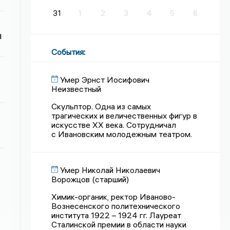
31
1
2
3
4
5
6
и
События
:
Умер Эрнст Иосифович
Неизвестный
Скульптор. Одна из самых
трагических и величественных фигур в
искусстве XX века. Сотрудничал
с Ивановским молодежным театром.
Умер Николай Николаевич
Ворожцов (старший)
Химик-органик, ректор Иваново-
Вознесенского политехнического
института 1922 – 1924 гг. Лауреат
Сталинской премии в области науки