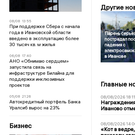
Другие но
08/08
13:55
При поддержке Сбера с начала
года в Ивановской области
Парень серьё
введено в эксплуатацию более
пострадал по
30 тысяч кв. м жилья
падения с
электросамок
06/08
17:40
в Иванове
АНО «Обнимаю сердцем»
запустила связь на
инфраструктуре Билайна для
поддержки инклюзивных
Главные н
проектов
05/08
21:26
08/08/2026 18:1
Автокредитный портфель Банка
Награждения,
Уралсиб вырос на 23%
Иваново отм
08/08/2026 14:0
Бизнес
«Кот в ведре,