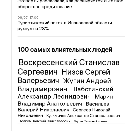
Эксперты рассказали, как расширяется льготное
оборотное кредитование
09/07
17:00
Туристический поток в Ивановской области
рухнул на 28%
100 самых влиятельных людей
Воскресенский Станислав
Сергеевич
Низов Сергей
Валерьевич
Жугин Андрей
Владимирович
Шаботинский
Александр Леонидович
Марин
Владимир Анатольевич
Васильев
Валерий Николаевич
Сергеев Николай
Николаевич
Кузьмичев Александр Станиславович
Волков Валерий Вячеславович
Фероян Телман Амоевич