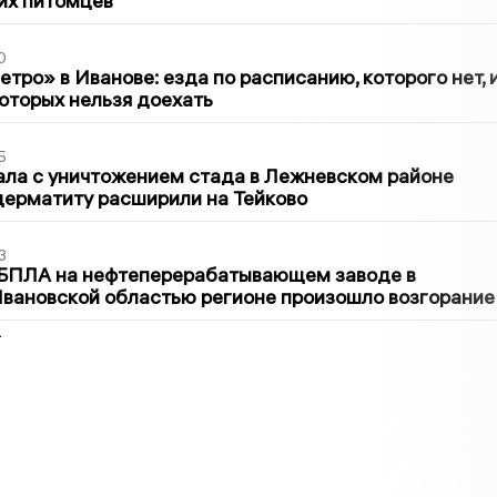
их питомцев
0
тро» в Иванове: езда по расписанию, которого нет, 
которых нельзя доехать
5
ла с уничтожением стада в Лежневском районе
дерматиту расширили на Тейково
3
 БПЛА на нефтеперерабатывающем заводе в
вановской областью регионе произошло возгорание
2