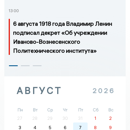
13:00
6 августа 1918 года Владимир Ленин
подписал декрет «Об учреждении
Иваново-Вознесенского
Политехнического института»
АВГУСТ
2026
Пн
Вт
Ср
Чт
Пт
Сб
Вс
27
28
29
30
31
1
2
3
4
5
6
7
8
9