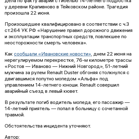
дела по факту аварии с гибелью 14-летнего подростка
у деревни Крапивново в Тейковском районе. Трагедия
произошла 22 июня.
Произошедшее квалифицировано в соответствии с ч.3
ст.264 УК РФ «Нарушение правил дорожного движения
и эксплуатации транспортных средств, повлекшее по
неосторожности смерть человека».
Как
сообщали «Ивановские новости»
, днем 22 июня на
нерегулируемом перекрестке, 76-м километре трассы
«Ростов — Иваново — Нижний Новгород», 51-летний
мужчина за рулем Renault Duster обгоняя столкнулся с
двигавшимся попутно мопедом «Альфа» под
управлением 14-летнего юноши. Renault совершил
аварийный съезд в левый кювет.
В результате погиб водитель мопеда, его пассажир —
14-летний приятель — попал в больницу с сочетанной
травмой.
Обстоятельства инцидента уточняют.
Автор: