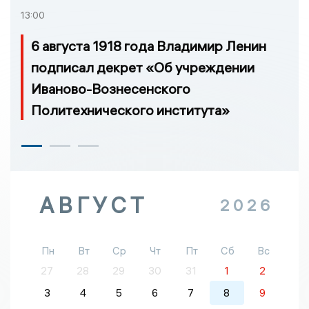
13:00
6 августа 1918 года Владимир Ленин
подписал декрет «Об учреждении
Иваново-Вознесенского
Политехнического института»
АВГУСТ
2026
Пн
Вт
Ср
Чт
Пт
Сб
Вс
27
28
29
30
31
1
2
3
4
5
6
7
8
9