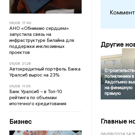
Коммент
06/08
17:40
АНО «Обнимаю сердцем»
запустила связь на
инфраструктуре Билайна для
Другие но
поддержки инклюзивных
проектов
05/08
21:26
Автокредитный портфель Банка
Строительств
Уралсиб вырос на 23%
поликлиники в
Авдотьино вы
05/08
11:05
на финишную
Банк Уралсиб – в Топ-10
прямую
рейтинга по объемам
ипотечного кредитования
Главные н
Бизнес
06/08/2026 14:3