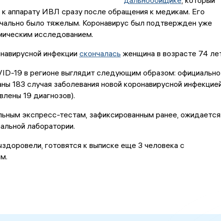
дальнобойщике
, который
к аппарату ИВЛ сразу после обращения к медикам. Его
ачально было тяжелым. Коронавирус был подтвержден уже
мическим исследованием.
онавирусной инфекции
скончалась
женщина в возрасте 74 лет
VID-19 в регионе выглядит следующим образом: официально
ны 183 случая заболевания новой коронавирусной инфекцие
авлены 19 диагнозов).
льным экспресс-тестам, зафиксированным ранее, ожидается
альной лаборатории.
ыздоровели, готовятся к выписке еще 3 человека с
м.