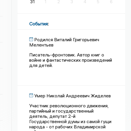
31
1
2
3
4
5
6
События
:
Родился Виталий Григорьевич
Мелентьев
Писатель-фронтовик. Автор книг о
войне и фантастических произведений
для детей.
Умер Николай Андреевич Жиделев
Участник революционного движения,
партийный и государственный
деятель, депутат 2-й
Государственной думы из самой гущи
народа - от рабочих Владимирской