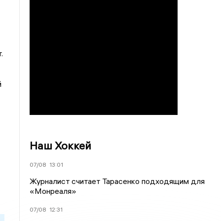
.
й
Наш Хоккей
07/08
13:01
Журналист считает Тарасенко подходящим для
«Монреаля»
07/08
12:31