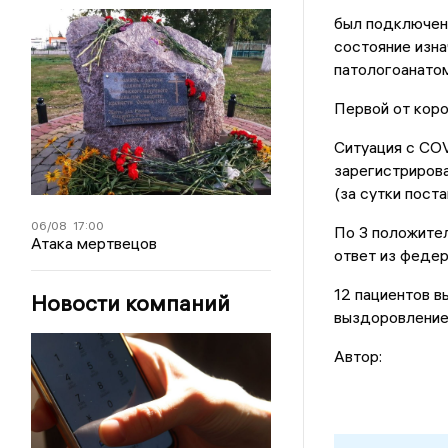
был подключен 
состояние изн
патологоанато
Первой от кор
Ситуация с CO
зарегистрирова
(за сутки пост
06/08
17:00
По 3 положите
Атака мертвецов
ответ из федер
12 пациентов в
Новости компаний
выздоровление
Автор: