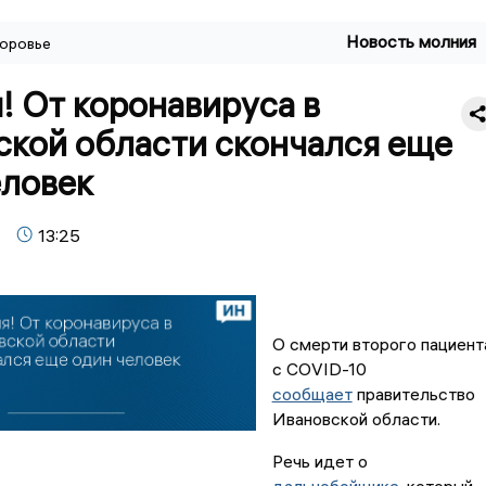
Новость молния
оровье
! От коронавируса в
ской области скончался еще
еловек
13:25
О смерти второго пациент
с COVID-10
сообщает
правительство
Ивановской области.
Речь идет о