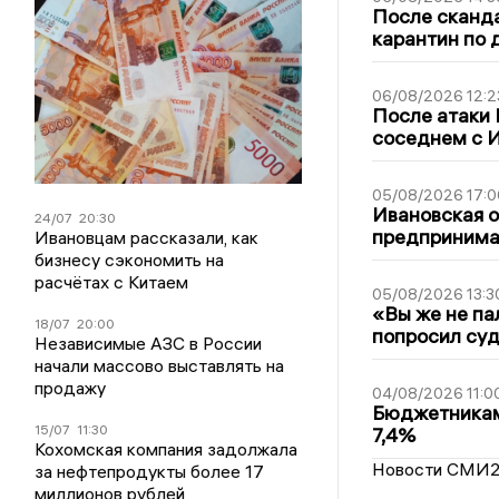
После сканда
карантин по 
06/08/2026 12:2
После атаки
соседнем с И
05/08/2026 17:0
Ивановская 
24/07
20:30
предпринимат
Ивановцам рассказали, как
бизнесу сэкономить на
расчётах с Китаем
05/08/2026 13:3
«Вы же не па
18/07
20:00
попросил суд
Независимые АЗС в России
начали массово выставлять на
продажу
04/08/2026 11:0
Бюджетникам
15/07
11:30
7,4%
Кохомская компания задолжала
Новости СМИ
за нефтепродукты более 17
миллионов рублей