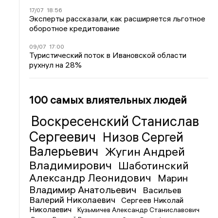
17/07
18:56
Эксперты рассказали, как расширяется льготное
оборотное кредитование
09/07
17:00
Туристический поток в Ивановской области
рухнул на 28%
100 самых влиятельных людей
Воскресенский Станислав
Сергеевич
Низов Сергей
Валерьевич
Жугин Андрей
Владимирович
Шаботинский
Александр Леонидович
Марин
Владимир Анатольевич
Васильев
Валерий Николаевич
Сергеев Николай
Николаевич
Кузьмичев Александр Станиславович