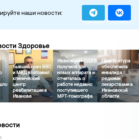
ируйте наши новости:
вости Здоровье
Ивановская ОДКБ
Прокуратура
Бывший врач ВВС
получила три
обеспечила
о
и МВД возглавил
новых аппарата и
инвалида
клинический
отчиталась о
редкими
шло
центр
работе недавно
лекарствами в
реабилитации в
поступившего
Ивановской
Иванове
МРТ-томографа
области
овости
5