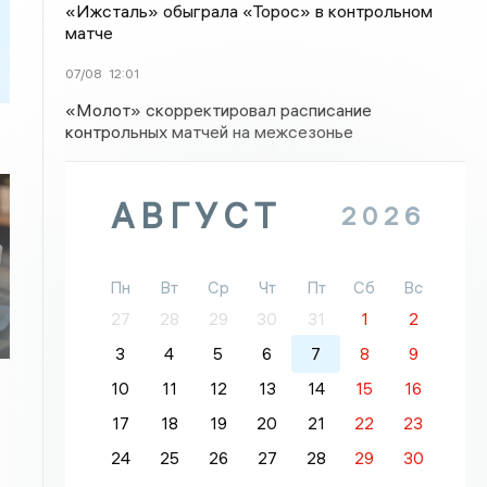
«Ижсталь» обыграла «Торос» в контрольном
матче
07/08
12:01
«Молот» скорректировал расписание
контрольных матчей на межсезонье
АВГУСТ
2026
Пн
Вт
Ср
Чт
Пт
Сб
Вс
27
28
29
30
31
1
2
3
4
5
6
7
8
9
10
11
12
13
14
15
16
17
18
19
20
21
22
23
24
25
26
27
28
29
30