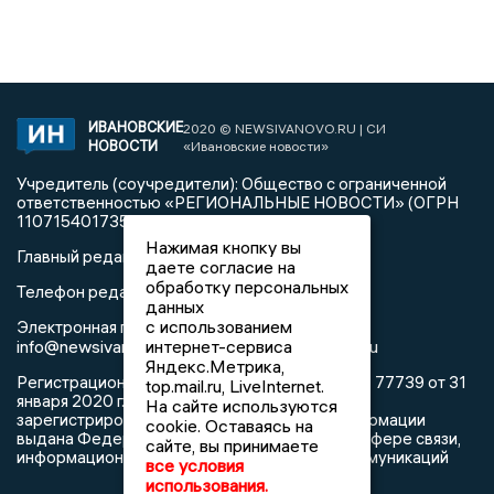
ИВАНОВСКИЕ
2020 © NEWSIVANOVO.RU | СИ
НОВОСТИ
«Ивановские новости»
Учредитель (соучредители): Общество с ограниченной
ответственностью «РЕГИОНАЛЬНЫЕ НОВОСТИ» (ОГРН
1107154017354)
Нажимая кнопку вы
Главный редактор: Синева Ю.Д.
даете согласие на
обработку персональных
Телефон редакции: 8 (4932) 34-60-32
данных
с использованием
Электронная почта редакции:
интернет-сервиса
info@newsivanovo.ru,
reklama@newsivanovo.ru
Яндекс.Метрика,
Регистрационный номер: серия ЭЛ № ФС 77 - 77739 от 31
top.mail.ru, LiveInternet.
января 2020 г. согласно выписке из реестра
На сайте используются
зарегистрированных средств массовой информации
cookie. Оставаясь на
выдана Федеральной службой по надзору в сфере связи,
сайте, вы принимаете
информационных технологий и массовых коммуникаций
все условия
использования.