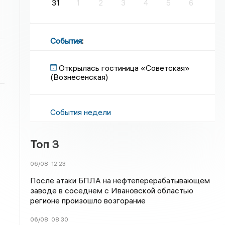
31
1
2
3
4
5
6
События
:
Открылась гостиница «Советская»
(Вознесенская)
События недели
Топ 3
06/08
12:23
После атаки БПЛА на нефтеперерабатывающем
заводе в соседнем с Ивановской областью
регионе произошло возгорание
06/08
08:30