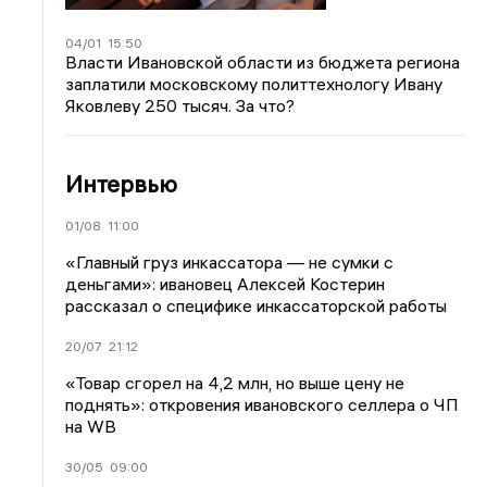
04/01
15:50
Власти Ивановской области из бюджета региона
заплатили московскому политтехнологу Ивану
Яковлеву 250 тысяч. За что?
Интервью
01/08
11:00
«Главный груз инкассатора — не сумки с
деньгами»: ивановец Алексей Костерин
рассказал о специфике инкассаторской работы
20/07
21:12
«Товар сгорел на 4,2 млн, но выше цену не
поднять»: откровения ивановского селлера о ЧП
на WB
30/05
09:00