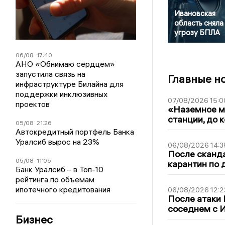
Ивановская
область сняла
угрозу БПЛА
06/08
17:40
АНО «Обнимаю сердцем»
запустила связь на
Главные н
инфраструктуре Билайна для
поддержки инклюзивных
07/08/2026 15:0
проектов
«Наземное ме
станции, до 
05/08
21:26
Автокредитный портфель Банка
Уралсиб вырос на 23%
06/08/2026 14:3
После сканда
05/08
11:05
карантин по 
Банк Уралсиб – в Топ-10
рейтинга по объемам
ипотечного кредитования
06/08/2026 12:2
После атаки
соседнем с И
Бизнес