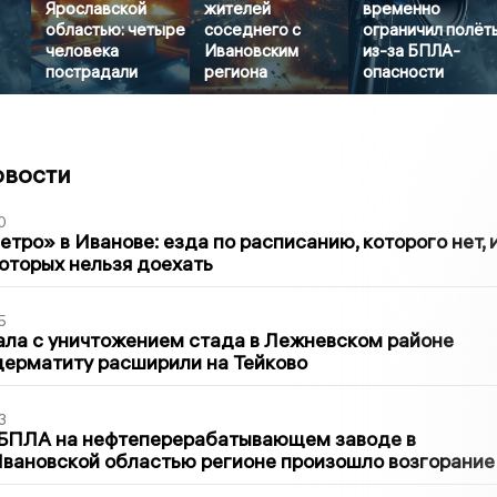
Ярославской
жителей
временно
областью: четыре
соседнего с
ограничил полёт
человека
Ивановским
из-за БПЛА-
пострадали
региона
опасности
овости
0
тро» в Иванове: езда по расписанию, которого нет, 
которых нельзя доехать
5
ла с уничтожением стада в Лежневском районе
дерматиту расширили на Тейково
3
 БПЛА на нефтеперерабатывающем заводе в
вановской областью регионе произошло возгорание