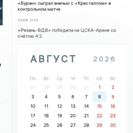
«Буран» сыграл вничью с «Кристаллом» в
ы
контрольном матче
07/08
21:01
«Рязань-ВДВ» победила на ЦСКА-Арене со
счётом 4:2
АВГУСТ
2026
и
Пн
Вт
Ср
Чт
Пт
Сб
Вс
27
28
29
30
31
1
2
3
4
5
6
7
8
9
10
11
12
13
14
15
16
17
18
19
20
21
22
23
24
25
26
27
28
29
30