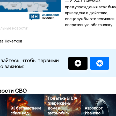
— с 2:43. Система
предупреждения атак был
приведена в действие,
спецслужбы отслеживали
оперативную обстановку.
льные новости"
ав Кочетков
вайтесь, чтобы первыми
 о важном:
вости СВО
При атаке БПЛА
повреждены
93 беспилотника
дома и
Аэропорт
сбили над
автомобили
Иваново