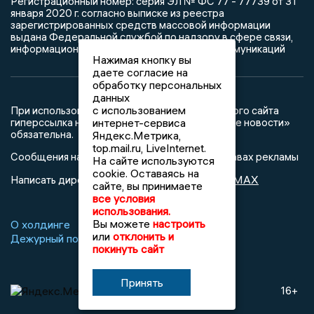
Регистрационный номер: серия ЭЛ № ФС 77 - 77739 от 31
января 2020 г. согласно выписке из реестра
зарегистрированных средств массовой информации
выдана Федеральной службой по надзору в сфере связи,
информационных технологий и массовых коммуникаций
Нажимая кнопку вы
даете согласие на
обработку персональных
данных
с использованием
При использовании любого материала с данного сайта
гиперссылка на Сетевое издание «Ивановские новости»
интернет-сервиса
обязательна.
Яндекс.Метрика,
top.mail.ru, LiveInternet.
Сообщения на сером фоне размещены на правах рекламы
На сайте используются
cookie. Оставаясь на
@mazov
MAX
Написать директору в телеграм
или
сайте, вы принимаете
все условия
использования.
Вы можете
настроить
О холдинге
Вакансии
Реклама
или
отклонить и
Дежурный по новостям
покинуть сайт
Принять
16+