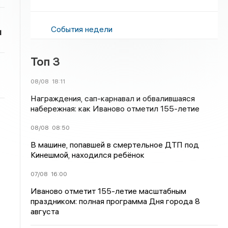
События недели
и
Топ 3
08/08
18:11
Награждения, сап-карнавал и обвалившаяся
набережная: как Иваново отметил 155-летие
08/08
08:50
В машине, попавшей в смертельное ДТП под
Кинешмой, находился ребёнок
07/08
16:00
Иваново отметит 155-летие масштабным
праздником: полная программа Дня города 8
августа