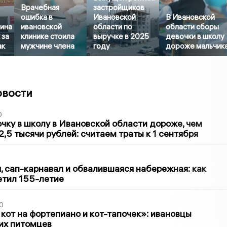
Врачебная
застройщиков
ошибка в
Ивановской
В Ивановской
ина
ивановской
области по
области сборы
 за
клинике стоила
выручке в 2025
девочки в школу
ак
мужчине члена
году
дороже мальчик
овости
0
чку в школу в Ивановской области дороже, чем
2,5 тысячи рублей: считаем траты к 1 сентября
1
 сап-карнавал и обвалившаяся набережная: как
етил 155-летие
0
 кот на фортепиано и кот-тапочек»: ивановцы
их питомцев