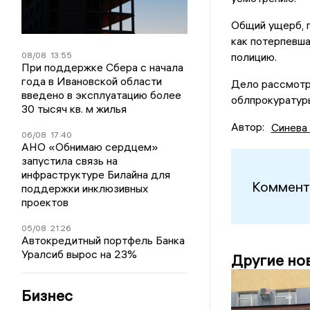
Общий ущерб, п
как потерпевша
08/08
13:55
полицию.
При поддержке Сбера с начала
года в Ивановской области
Дело рассмотр
введено в эксплуатацию более
облпрокуратур
30 тысяч кв. м жилья
Автор:
Синева
06/08
17:40
АНО «Обнимаю сердцем»
запустила связь на
инфраструктуре Билайна для
Коммент
поддержки инклюзивных
проектов
05/08
21:26
Автокредитный портфель Банка
Уралсиб вырос на 23%
Другие но
Бизнес