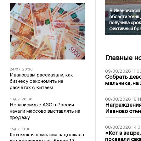
В Ивановской
области женщ
получила срок
фиктивный бр
Главные н
24/07
20:30
09/08/2026 11:0
Ивановцам рассказали, как
Собрать дево
бизнесу сэкономить на
мальчика, на 
расчётах с Китаем
08/08/2026 18:1
18/07
20:00
Награждения,
Независимые АЗС в России
Иваново отм
начали массово выставлять на
продажу
08/08/2026 14:0
15/07
11:30
«Кот в ведре,
Кохомская компания задолжала
показали сво
за нефтепродукты более 17