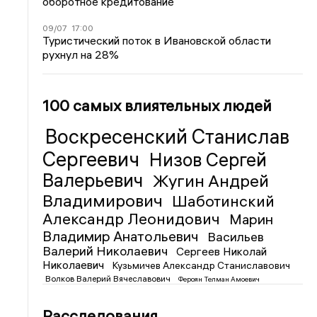
оборотное кредитование
09/07
17:00
Туристический поток в Ивановской области
рухнул на 28%
100 самых влиятельных людей
Воскресенский Станислав
Сергеевич
Низов Сергей
Валерьевич
Жугин Андрей
Владимирович
Шаботинский
Александр Леонидович
Марин
Владимир Анатольевич
Васильев
Валерий Николаевич
Сергеев Николай
Николаевич
Кузьмичев Александр Станиславович
Волков Валерий Вячеславович
Фероян Телман Амоевич
Расследования