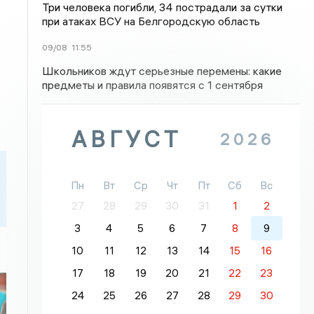
Три человека погибли, 34 пострадали за сутки
при атаках ВСУ на Белгородскую область
09/08
11:55
Школьников ждут серьезные перемены: какие
предметы и правила появятся с 1 сентября
АВГУСТ
2026
Пн
Вт
Ср
Чт
Пт
Сб
Вс
27
28
29
30
31
1
2
3
4
5
6
7
8
9
10
11
12
13
14
15
16
17
18
19
20
21
22
23
24
25
26
27
28
29
30