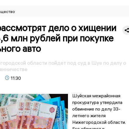
щество
рассмотрят дело о хищении
,6 млн рублей при покупке
ного авто
ородской области пойдет под суд в Шуе по делу о
енничестве
11:30
Шуйская межрайонная
прокуратура утвердила
обвинение по делу 33-
летнего жителя
Нижегородской области.
Его обвиняют в