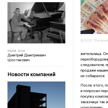
© ООО "Региона
09/08
12:00
жительница. Он
Дмитрий Дмитриевич
переоборудован
Шостакович
следователи, 
продажи машины
Новости компаний
не собирался.
После этого, п
и попросил пер
покупку компл
заказчице так 
усмотрению.