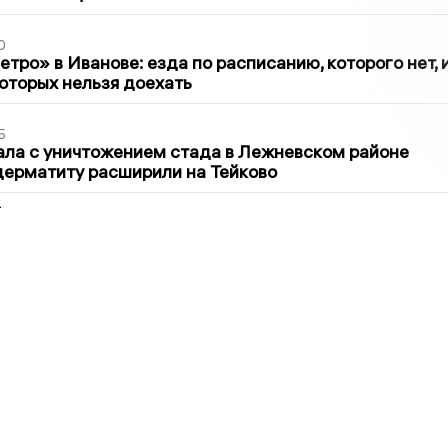
0
тро» в Иванове: езда по расписанию, которого нет, 
которых нельзя доехать
5
ла с уничтожением стада в Лежневском районе
дерматиту расширили на Тейково
2