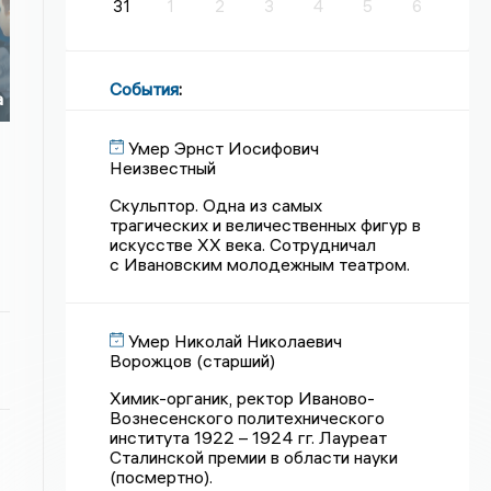
31
1
2
3
4
5
6
События
:
а
Умер Эрнст Иосифович
Неизвестный
Скульптор. Одна из самых
трагических и величественных фигур в
искусстве XX века. Сотрудничал
с Ивановским молодежным театром.
Умер Николай Николаевич
Ворожцов (старший)
Химик-органик, ректор Иваново-
Вознесенского политехнического
института 1922 – 1924 гг. Лауреат
Сталинской премии в области науки
(посмертно).