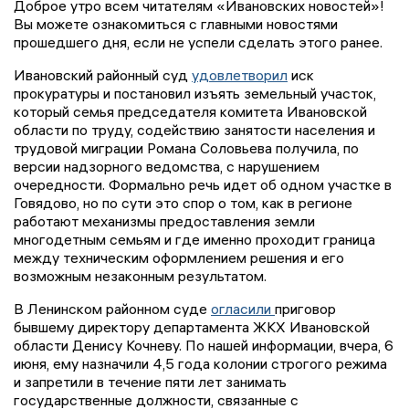
Доброе утро всем читателям «Ивановских новостей»!
Вы можете ознакомиться с главными новостями
прошедшего дня, если не успели сделать этого ранее.
Ивановский районный суд
удовлетворил
иск
прокуратуры и постановил изъять земельный участок,
который семья председателя комитета Ивановской
области по труду, содействию занятости населения и
трудовой миграции Романа Соловьева получила, по
версии надзорного ведомства, с нарушением
очередности. Формально речь идет об одном участке в
Говядово, но по сути это спор о том, как в регионе
работают механизмы предоставления земли
многодетным семьям и где именно проходит граница
между техническим оформлением решения и его
возможным незаконным результатом.
В Ленинском районном суде
огласили
приговор
бывшему директору департамента ЖКХ Ивановской
области Денису Кочневу. По нашей информации, вчера, 6
июня, ему назначили 4,5 года колонии строгого режима
и запретили в течение пяти лет занимать
государственные должности, связанные с