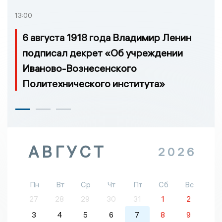
13:00
6 августа 1918 года Владимир Ленин
подписал декрет «Об учреждении
Иваново-Вознесенского
Политехнического института»
АВГУСТ
2026
Пн
Вт
Ср
Чт
Пт
Сб
Вс
27
28
29
30
31
1
2
3
4
5
6
7
8
9