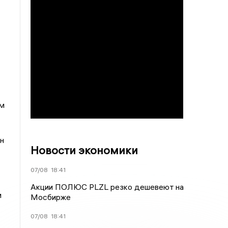
м
н
Новости экономики
07/08
18:41
Акции ПОЛЮС PLZL резко дешевеют на
м
Мосбирже
07/08
18:41