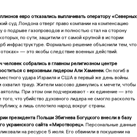
ллионов евро отказались выплачивать оператору «Северных
ий суд Лондона отверг право компании на компенсацию
у о подрыве газопроводов и полностью стал на сторону
которых, по сути, защитили от самой крупной в истории
рб инфраструктуре. Формально решение объяснили тем, что
отоках» — это якобы следствие военных действий.
ч человек собрались в главном религиозном центре
роститься с верховным лидером Али Хаменеи.
Он погиб в
местного удара Израиля и США в первый же день войны.
 охватил траур. Жители массово двинулись к мечети, чтобы
 аятоллы. При этом они подчеркивают - их единение — это
того, что убийство духовного лидера не смогло расколоть
ублику, а лишь сплотило народ вокруг страны.
ярии президента Польши Збигнева Богуцкого внесли в базу
го украинского сайта «Миротворец».
Персональные данные
ликовали на ресурсе 5 июля. Его обвинили в покушении на