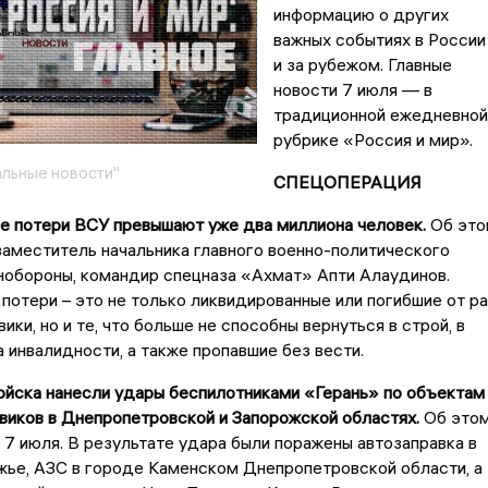
информацию о других
важных событиях в России
и за рубежом. Главные
новости 7 июля — в
традиционной ежедневной
рубрике «Россия и мир».
льные новости"
СПЕЦОПЕРАЦИЯ
е потери ВСУ превышают уже два миллиона человек.
Об это
заместитель начальника главного военно-политического
нобороны, командир спецназа «Ахмат» Апти Алаудинов.
потери – это не только ликвидированные или погибшие от ра
ики, но и те, что больше не способны вернуться в строй, в
а инвалидности, а также пропавшие без вести.
ойска нанесли удары беспилотниками «Герань» по объектам
виков в Днепропетровской и Запорожской областях.
Об это
 7 июля. В результате удара были поражены автозаправка в
жье, АЗС в городе Каменском Днепропетровской области, а