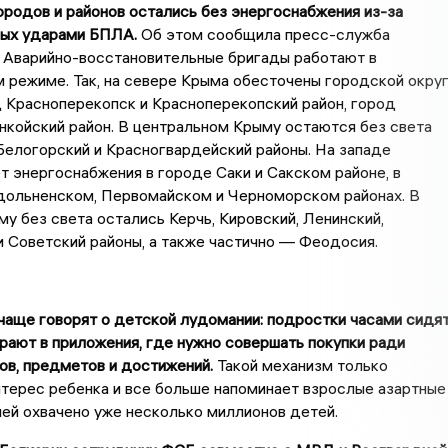
ородов и районов остались без энергоснабжения из-за
ных ударами БПЛА.
Об этом сообщила пресс-служба
 Аварийно-восстановительные бригады работают в
 режиме. Так, на севере Крыма обесточены городской окру
 Красноперекопск и Красноперекопский район, город
койский район. В центральном Крыму остаются без света
елогорский и Красногвардейский районы. На западе
т энергоснабжения в городе Саки и Сакском районе, в
здольненском, Первомайском и Черноморском районах. В
у без света остались Керчь, Кировский, Ленинский,
 Советский районы, а также частично — Феодосия.
 чаще говорят о детской лудомании: подростки часами сидя
грают в приложения, где нужно совершать покупки ради
ов, предметов и достижений.
Такой механизм только
терес ребенка и все больше напоминает взрослые азартные
ией охвачено уже несколько миллионов детей.