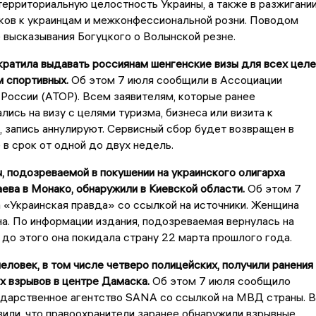
территориальную целостность Украины, а также в разжигани
ков к украинцам и межконфессиональной розни. Поводом
 высказывания Богуцкого о Волынской резне.
кратила выдавать россиянам шенгенские визы для всех целе
 спортивных.
Об этом 7 июля сообщили в Ассоциации
России (АТОР). Всем заявителям, которые ранее
лись на визу с целями туризма, бизнеса или визита к
 запись аннулируют. Сервисный сбор будет возвращен в
в срок от одной до двух недель.
, подозреваемой в покушении на украинского олигарха
ва в Монако, обнаружили в Киевской области.
Об этом 7
«Украинская правда» со ссылкой на источники. Женщина
а. По информации издания, подозреваемая вернулась на
, до этого она покидала страну 22 марта прошлого года.
человек, в том числе четверо полицейских, получили ранения 
х взрывов в центре Дамаска.
Об этом 7 июля сообщило
ударственное агентство SANA со ссылкой на МВД страны. В
или, что правоохранители заранее обнаружили взрывные