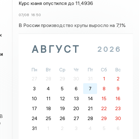
Курс юаня опустился до 11,4936
07/08
16:50
В России производство крупы выросло на 7,1%
х
АВГУСТ
2026
 и
Пн
Вт
Ср
Чт
Пт
Сб
Вс
27
28
29
30
31
1
2
3
4
5
6
7
8
9
10
11
12
13
14
15
16
17
18
19
20
21
22
23
 В
24
25
26
27
28
29
30
0
31
1
2
3
4
5
6