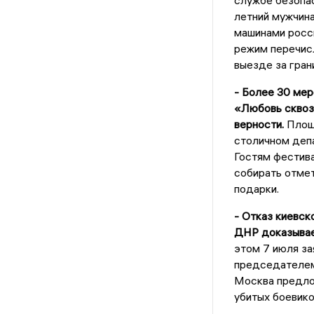
службе безопас
летний мужчина
машинами росси
режим перечис
выезде за гран
- Более 30 мер
«Любовь сквозь
верности.
Площа
столичном депа
Гостям фестива
собирать отмет
подарки.
- Отказ киевск
ДНР доказывает
этом 7 июля за
председателем
Москва предло
убитых боевико