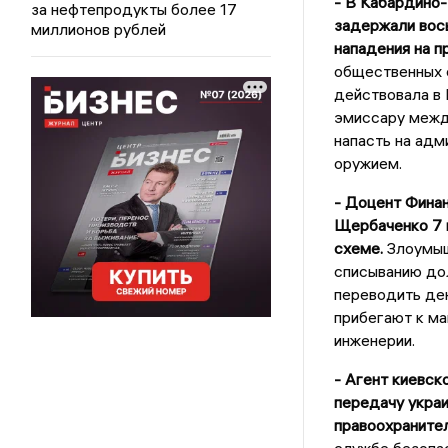
- В Кабардино
за нефтепродукты более 17
задержали вось
миллионов рублей
нападения на п
общественных 
действовала в 
эмиссару межд
напасть на адм
оружием.
- Доцент Финан
Щербаченко 7 
схеме.
Злоумыш
списыванию дол
переводить ден
прибегают к ма
инженерии.
- Агент киевск
передачу укра
правоохранител