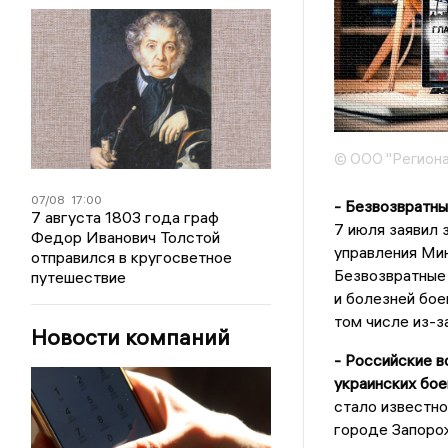
© ООО "Региона
07/08
17:00
- Безвозвратны
7 августа 1803 года граф
7 июля заявил 
Федор Иванович Толстой
управления Ми
отправился в кругосветное
Безвозвратные 
путешествие
и болезней боев
том числе из-з
Новости компаний
- Российские в
украинских бое
стало известно
городе Запоро