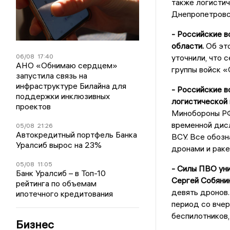
также логисти
Днепропетровс
- Российские 
области.
Об это
06/08
17:40
уточнили, что
АНО «Обнимаю сердцем»
группы войск «
запустила связь на
инфраструктуре Билайна для
- Российские в
поддержки инклюзивных
логистической 
проектов
Минобороны РФ
временной дисл
05/08
21:26
Автокредитный портфель Банка
ВСУ. Все обозн
Уралсиб вырос на 23%
дронами и раке
05/08
11:05
- Силы ПВО ун
Банк Уралсиб – в Топ-10
Сергей Собянин
рейтинга по объемам
девять дронов.
ипотечного кредитования
период со вчер
беспилотников,
Бизнес