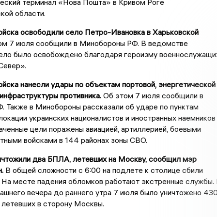
ческий терминал «Нова Пошта» в Кривом Роге
кой области.
войска освободили село Петро-Ивановка в Харьковской
м 7 июля сообщили в Минобороны РФ. В ведомстве
 село было освобождено благодаря героизму военнослужащи
Север».
ойска нанесли удары по объектам портовой, энергетической
инфраструктуры противника.
Об этом 7 июля сообщили в
. Также в Минобороны рассказали об ударе по пунктам
окации украинских националистов и иностранных наемников
аченные цели поражены авиацией, артиллерией, боевыми
тными войсками в 144 районах зоны СВО.
ичтожили два БПЛА, летевших на Москву, сообщил мэр
.
В общей сложности с 6:00 на подлете к столице сбили
 На месте падения обломков работают экстренные службы.
ашнего вечера до раннего утра 7 июля было уничтожено 43
 летевших в сторону Москвы.