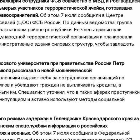
-Балкарии сотрудники ФСБ совместно с МВД и Росгвардией
мерых участников террористической ячейки, готовивших
равоохранителей.
Об этом 7 июля сообщили в Центре
связей (ЦОС) ФСБ России. По данным ведомства, группа
Баксанском районе республики. Ее члены присягнули
ународной террористической организации и планировали
инистративные здания силовых структур, чтобы завладеть
сового университета при правительстве России Петр
июля рассказал о новой мошеннической
ленники выдают себя за сотрудников организаций по
гов и убеждают граждан не выплачивать кредиты, а
ьги им. Специалист уточнил, что в таких аферах преступники
нипуляциям и активно используют методы социальной
ого режима задержан в Геленджике Краснодарского края за
инским спецслужбам информации о российских
ях и военных.
Об этом 7 июля сообщили в Федеральной