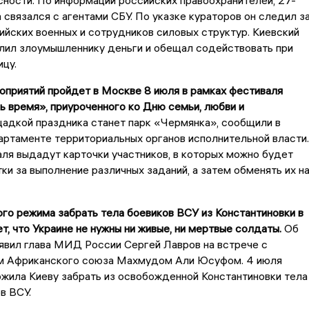
ности. По информации российских правоохранителей, 27-
 связался с агентами СБУ. По указке кураторов он следил з
йских военных и сотрудников силовых структур. Киевский
лил злоумышленнику деньги и обещал содействовать при
ицу.
оприятий пройдет в Москве 8 июля в рамках фестиваля
 время», приуроченного ко Дню семьи, любви и
дкой праздника станет парк «Чермянка», сообщили в
ртаменте территориальных органов исполнительной власти.
ля выдадут карточки участников, в которых можно будет
ки за выполнение различных заданий, а затем обменять их н
ого режима забрать тела боевиков ВСУ из Константиновки в
, что Украине не нужны ни живые, ни мертвые солдаты.
Об
явил глава МИД России Сергей Лавров на встрече с
 Африканского союза Махмудом Али Юсуфом. 4 июля
жила Киеву забрать из освобожденной Константиновки тела
в ВСУ.