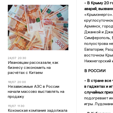
- В Крыму 20 г
аварий, вызван
«Крымэнерго».
круглосуточном
Армянск, город
Джанкой и Джан
Симферополь, Б
полуострова не
Евпатории, Ра
восточном Крым
24/07
20:30
Нижнегорский и
Ивановцам рассказали, как
бизнесу сэкономить на
В РОССИИ
расчётах с Китаем
- В стране все
18/07
20:00
Независимые АЗС в России
в гаджетах и и
начали массово выставлять на
случайных приз
продажу
подогревает ин
игры. Лудоман
15/07
11:30
Кохомская компания задолжала