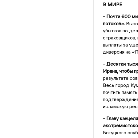
В МИРЕ
- Почти 600 ми
потоков».
Высок
убытков по дел
страховщиков, 
выплаты за уще
диверсия на «П
- Десятки тыся
Ирана, чтобы п
результате сов
Весь город Кум
почтить память
подтверждение 
исламскую респ
- Главу канцел
экстремистско
Богуцкого опуб