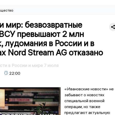
щество
и мир: безвозвратные
 ВСУ превышают 2 млн
, лудомания в России и в
х Nord Stream AG отказано
сти в России и мире 7 июля
22:00
«Ивановские новости» не
забывают о новостях
специальной военной
операции, но также
предлагают актуальную