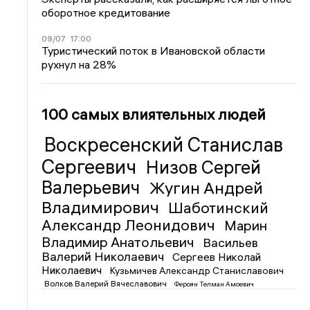
оборотное кредитование
09/07
17:00
Туристический поток в Ивановской области
рухнул на 28%
100 самых влиятельных людей
Воскресенский Станислав
Сергеевич
Низов Сергей
Валерьевич
Жугин Андрей
Владимирович
Шаботинский
Александр Леонидович
Марин
Владимир Анатольевич
Васильев
Валерий Николаевич
Сергеев Николай
Николаевич
Кузьмичев Александр Станиславович
Волков Валерий Вячеславович
Фероян Телман Амоевич