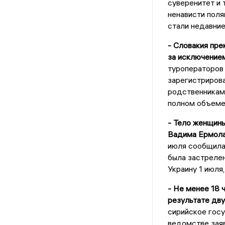
суверенитет и 
ненависти поля
стали недавние
- Словакия пре
за исключением
туроператоров 
зарегистрирова
родственникам,
полном объеме 
- Тело женщины
Вадима Ермолае
июля сообщила 
была застрелен
Украину 1 июля
- Не менее 18 
результате дву
сирийское гос
ведомстве заяв