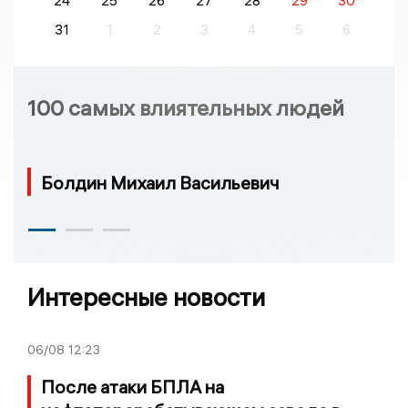
24
25
26
27
28
29
30
31
1
2
3
4
5
6
100 самых влиятельных людей
Болдин Михаил Васильевич
Интересные новости
06/08
12:23
После атаки БПЛА на