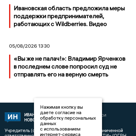
Ивановская область предложила меры
поддержки предпринимателей,
работающих с Wildberries. Видео
05/08/2026 13:30
«Вы же не палач!»: Владимир Ярченков
в последнем слове попросил суд не
отправлять его на верную смерть
Нажимая кнопку вы
даете согласие на
ИВАНОВСКИЕ
2020 © NEWSIVANOVO.RU | СИ
обработку персональных
НОВОСТИ
«Ивановские новости»
данных
с использованием
Учредитель (соучредители): Общество с ограниченной
интернет-сервиса
ответственностью «РЕГИОНАЛЬНЫЕ НОВОСТИ» (ОГРН