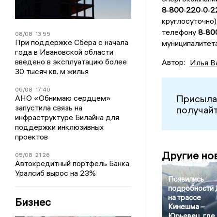
8‑800‑220‑0‑2
круглосуточно)
телефону
8‑80
08/08
13:55
При поддержке Сбера с начала
муниципалитета
года в Ивановской области
введено в эксплуатацию более
Автор:
Илья В
30 тысяч кв. м жилья
06/08
17:40
Присыла
АНО «Обнимаю сердцем»
запустила связь на
получайт
инфраструктуре Билайна для
поддержки инклюзивных
проектов
Другие но
05/08
21:26
Автокредитный портфель Банка
Уралсиб вырос на 23%
Появились
подробности
на трассе
Бизнес
Кинешма –
Юрьевец, где