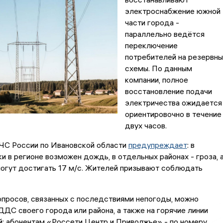
электроснабжение южной
части города -
параллельно ведётся
переключение
потребителей на резервн
схемы. По данным
компании, полное
восстановление подачи
электричества ожидается
ориентировочно в течение
двух часов.
ЧС России по Ивановской области
предупреждает
: в
и в регионе возможен дождь, в отдельных районах - гроза, 
огут достигать 17 м/с. Жителей призывают соблюдать
просов, связанных с последствиями непогоды, можно
ДДС своего города или района, а также на горячие линии
: абонентам «Россети Центр и Приволжье» - по номеру