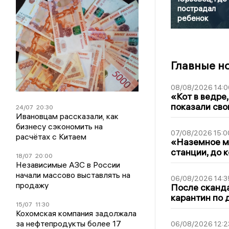
пострадал
ребенок
Главные н
08/08/2026 14:0
«Кот в ведре,
показали сво
24/07
20:30
Ивановцам рассказали, как
бизнесу сэкономить на
07/08/2026 15:0
расчётах с Китаем
«Наземное ме
станции, до 
18/07
20:00
Независимые АЗС в России
начали массово выставлять на
06/08/2026 14:3
продажу
После сканда
карантин по 
15/07
11:30
Кохомская компания задолжала
за нефтепродукты более 17
06/08/2026 12:2