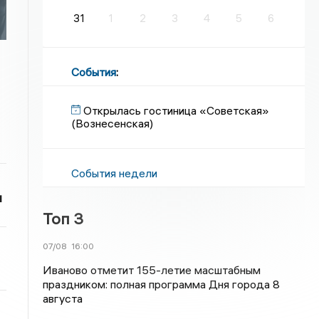
31
1
2
3
4
5
6
События
:
Открылась гостиница «Советская»
(Вознесенская)
События недели
и
Топ 3
07/08
16:00
Иваново отметит 155-летие масштабным
праздником: полная программа Дня города 8
августа