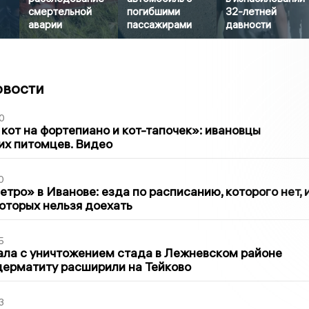
смертельной
погибшими
32-летней
аварии
пассажирами
давности
овости
0
 кот на фортепиано и кот-тапочек»: ивановцы
их питомцев. Видео
0
тро» в Иванове: езда по расписанию, которого нет, 
которых нельзя доехать
5
ла с уничтожением стада в Лежневском районе
дерматиту расширили на Тейково
3