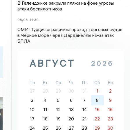
В Геленджике закрыли пляжи на фоне угрозы
атаки беспилотников
08/08
14:30
СМИ: Турция ограничила проход торговых судов
в Черное море через Дарданеллы из-за атак
БПЛА
АВГУСТ
2026
Пн
Вт
Ср
Чт
Пт
Сб
Вс
27
28
29
30
31
1
2
3
4
5
6
7
8
9
10
11
12
13
14
15
16
17
18
19
20
21
22
23
24
25
26
27
28
29
30