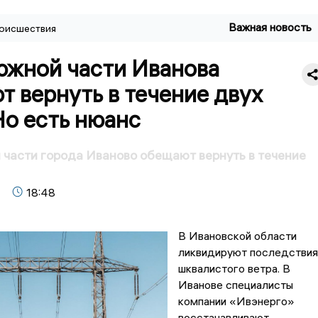
Важная новость
оисшествия
южной части Иванова
 вернуть в течение двух
Но есть нюанс
 части города Иваново обещают вернуть в течение
18:48
В Ивановской области
ликвидируют последствия
шквалистого ветра. В
Иванове специалисты
компании «Ивэнерго»
восстанавливают