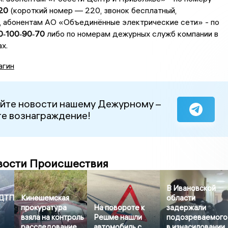
20
(короткий номер — 220, звонок бесплатный,
, абонентам АО «Объединённые электрические сети» - по
0‑100‑90‑70
либо по номерам дежурных служб компании в
х.
агин
йте новости нашему Дежурному –
е вознаграждение!
вости Происшествия
В Ивановской
 ДТП
Кинешемская
области
прокуратура
На повороте к
задержали
взяла на контроль
Решме нашли
подозреваемого
расследование
автомобиль с
в изнасиловании