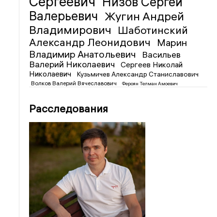
Сергеевич
Низов Сергей
Валерьевич
Жугин Андрей
Владимирович
Шаботинский
Александр Леонидович
Марин
Владимир Анатольевич
Васильев
Валерий Николаевич
Сергеев Николай
Николаевич
Кузьмичев Александр Станиславович
Волков Валерий Вячеславович
Фероян Телман Амоевич
Расследования