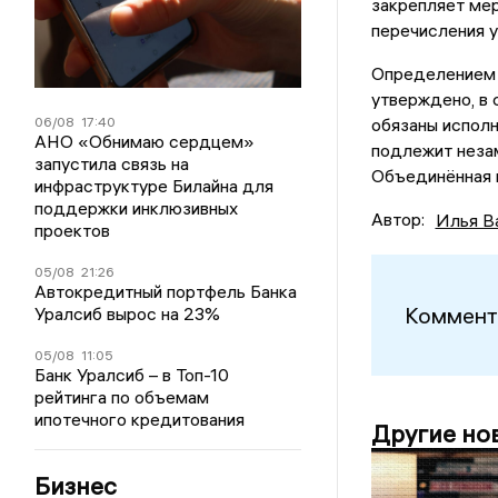
закрепляет ме
перечисления 
Определением 
утверждено, в 
06/08
17:40
обязаны исполн
АНО «Обнимаю сердцем»
подлежит неза
запустила связь на
Объединённая 
инфраструктуре Билайна для
поддержки инклюзивных
Автор:
Илья В
проектов
05/08
21:26
Автокредитный портфель Банка
Коммент
Уралсиб вырос на 23%
05/08
11:05
Банк Уралсиб – в Топ-10
рейтинга по объемам
ипотечного кредитования
Другие но
Бизнес