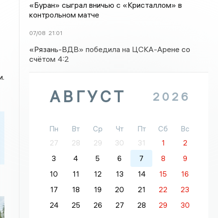
«Буран» сыграл вничью с «Кристаллом» в
контрольном матче
07/08
21:01
«Рязань-ВДВ» победила на ЦСКА-Арене со
счётом 4:2
и.
АВГУСТ
2026
Пн
Вт
Ср
Чт
Пт
Сб
Вс
27
28
29
30
31
1
2
3
4
5
6
7
8
9
10
11
12
13
14
15
16
17
18
19
20
21
22
23
24
25
26
27
28
29
30