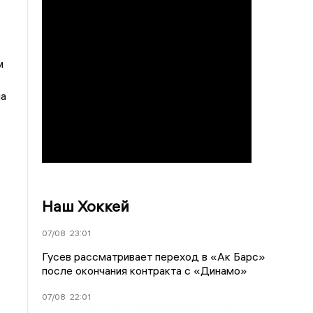
м
ла
Наш Хоккей
07/08
23:01
Гусев рассматривает переход в «Ак Барс»
после окончания контракта с «Динамо»
07/08
22:01