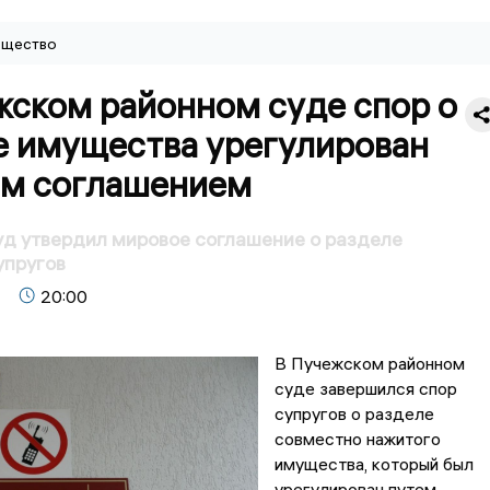
щество
жском районном суде спор о
е имущества урегулирован
м соглашением
д утвердил мировое соглашение о разделе
упругов
20:00
В Пучежском районном
суде завершился спор
супругов о разделе
совместно нажитого
имущества, который был
урегулирован путем