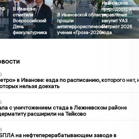
Ивановское
РФ
В Иванове
природоохранн
отметили
В Ивановской области
управление
Всероссийский
прошли
закупит УАЗ
День
антитеррористические
Патриот 2026
физкультурника
учения «Гроза-2026»
года
овости
0
тро» в Иванове: езда по расписанию, которого нет, 
которых нельзя доехать
5
ла с уничтожением стада в Лежневском районе
дерматиту расширили на Тейково
3
 БПЛА на нефтеперерабатывающем заводе в