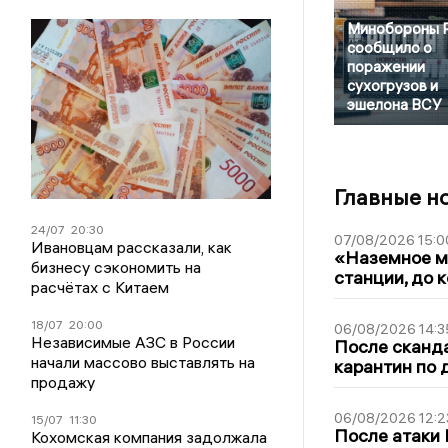
Минобороны 
сообщило о
поражении
сухогрузов и
эшелона ВСУ
Главные н
24/07
20:30
07/08/2026 15:0
Ивановцам рассказали, как
«Наземное ме
бизнесу сэкономить на
станции, до 
расчётах с Китаем
18/07
20:00
06/08/2026 14:3
Независимые АЗС в России
После сканда
начали массово выставлять на
карантин по 
продажу
06/08/2026 12:2
15/07
11:30
После атаки
Кохомская компания задолжала