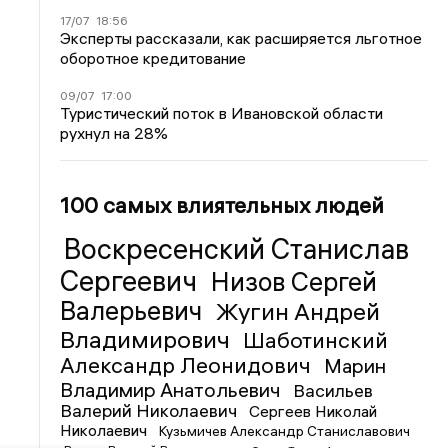
17/07
18:56
Эксперты рассказали, как расширяется льготное
оборотное кредитование
09/07
17:00
Туристический поток в Ивановской области
рухнул на 28%
100 самых влиятельных людей
Воскресенский Станислав
Сергеевич
Низов Сергей
Валерьевич
Жугин Андрей
Владимирович
Шаботинский
Александр Леонидович
Марин
Владимир Анатольевич
Васильев
Валерий Николаевич
Сергеев Николай
Николаевич
Кузьмичев Александр Станиславович