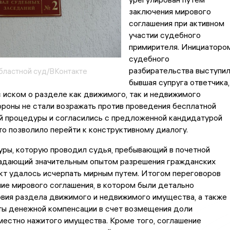
заключения мирового
соглашения при активном
участии судебного
примирителя. Инициаторо
судебного
разбирательства выступи
бластной суд/ВКонтакте
бывшая супруга ответчика,
 иском о разделе как движимого, так и недвижимого
роны не стали возражать против проведения бесплатной
й процедуры и согласились с предложенной кандидатурой
то позволило перейти к конструктивному диалогу.
уры, которую проводил судья, пребывающий в почетной
ладающий значительным опытом разрешения гражданских
кт удалось исчерпать мирным путем. Итогом переговоров
ие мирового соглашения, в котором были детально
овия раздела движимого и недвижимого имущества, а также
ты денежной компенсации в счет возмещения доли
естно нажитого имущества. Кроме того, соглашение