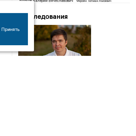
Волков Валерий Вячеславович
Фероян Телман Амоевич
Расследования
Принять
04/01
15:50
Власти Ивановской области из бюджета региона
заплатили московскому политтехнологу Ивану
Яковлеву 250 тысяч. За что?