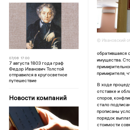
© Ивановский о
обратившаяся с
07/08
17:00
имущества. Сто
7 августа 1803 года граф
примирительно
Федор Иванович Толстой
примирителя, ч
отправился в кругосветное
путешествие
В ходе процед
отставке и об
Новости компаний
споров, конфли
стало подписан
прописаны усл
порядок выпла
стоимости совм