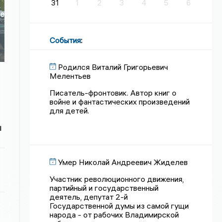
31
1
2
3
4
5
6
ое
События
:
Родился Виталий Григорьевич
Мелентьев
Писатель-фронтовик. Автор книг о
войне и фантастических произведений
для детей.
и
Умер Николай Андреевич Жиделев
Участник революционного движения,
партийный и государственный
деятель, депутат 2-й
Государственной думы из самой гущи
народа - от рабочих Владимирской