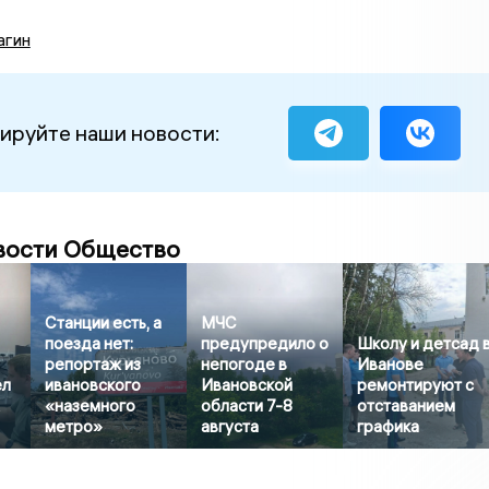
агин
ируйте наши новости:
вости Общество
Станции есть, а
МЧС
поезда нет:
предупредило о
Школу и детсад 
репортаж из
непогоде в
Иванове
ел
ивановского
Ивановской
ремонтируют с
«наземного
области 7-8
отставанием
метро»
августа
графика