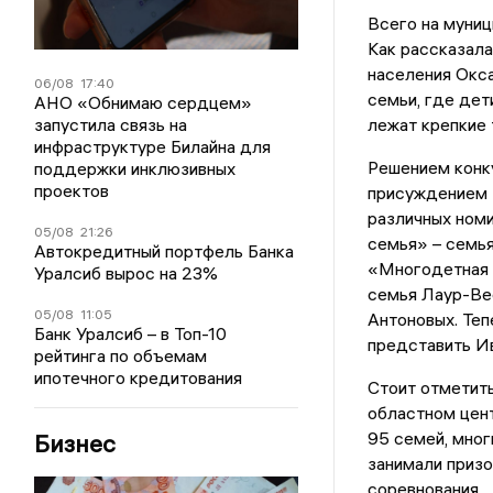
Всего на муниц
Как рассказала
населения Окса
06/08
17:40
семьи, где дет
АНО «Обнимаю сердцем»
запустила связь на
лежат крепкие 
инфраструктуре Билайна для
Решением конк
поддержки инклюзивных
проектов
присуждением 
различных номи
05/08
21:26
семья» – семья
Автокредитный портфель Банка
«Многодетная с
Уралсиб вырос на 23%
семья Лаур-Ве
05/08
11:05
Антоновых. Теп
Банк Уралсиб – в Топ-10
представить Ив
рейтинга по объемам
ипотечного кредитования
Стоит отметить
областном цент
95 семей, мног
Бизнес
занимали призо
соревнования.