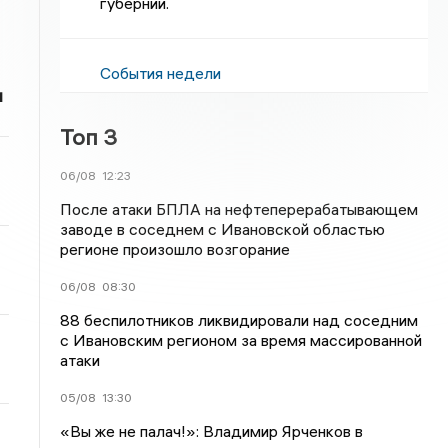
губернии.
События недели
и
Топ 3
06/08
12:23
После атаки БПЛА на нефтеперерабатывающем
заводе в соседнем с Ивановской областью
регионе произошло возгорание
06/08
08:30
88 беспилотников ликвидировали над соседним
с Ивановским регионом за время массированной
атаки
05/08
13:30
«Вы же не палач!»: Владимир Ярченков в