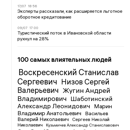
17/07
18:56
Эксперты рассказали, как расширяется льготное
оборотное кредитование
09/07
17:00
Туристический поток в Ивановской области
рухнул на 28%
100 самых влиятельных людей
Воскресенский Станислав
Сергеевич
Низов Сергей
Валерьевич
Жугин Андрей
Владимирович
Шаботинский
Александр Леонидович
Марин
Владимир Анатольевич
Васильев
Валерий Николаевич
Сергеев Николай
Николаевич
Кузьмичев Александр Станиславович