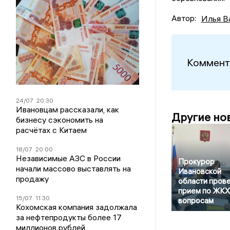
Автор:
Илья В
Коммент
24/07
20:30
Ивановцам рассказали, как
Другие но
бизнесу сэкономить на
расчётах с Китаем
18/07
20:00
Независимые АЗС в России
Прокурор
начали массово выставлять на
Ивановской
продажу
области пров
прием по ЖКХ
15/07
11:30
вопросам
Кохомская компания задолжала
за нефтепродукты более 17
миллионов рублей