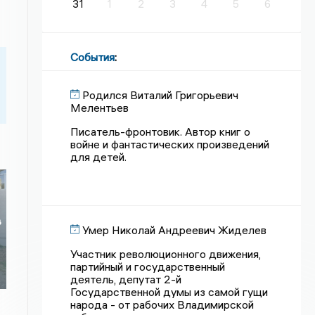
31
1
2
3
4
5
6
События
:
Родился Виталий Григорьевич
Мелентьев
Писатель-фронтовик. Автор книг о
войне и фантастических произведений
для детей.
в
Умер Николай Андреевич Жиделев
Участник революционного движения,
партийный и государственный
деятель, депутат 2-й
Государственной думы из самой гущи
народа - от рабочих Владимирской