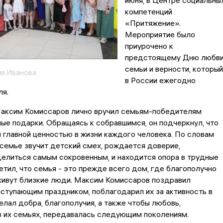
июня, в Центре социальны
компетенций
«Притяжение».
Мероприятие было
приурочено к
предстоящему Дню любви
семьи и верности, который
я Иванова
в России ежегодно
ля.
Максим Комиссаров лично вручил семьям-победителям
ые подарки. Обращаясь к собравшимся, он подчеркнул, что
 главной ценностью в жизни каждого человека. По словам
 семье звучит детский смех, рождается доверие,
елиться самым сокровенным, и находится опора в трудные
етил, что семья - это прежде всего дом, где благополучно
живут близкие люди. Максим Комиссаров поздравил
аступающим праздником, поблагодарил их за активность в
елал добра, благополучия, а также чтобы любовь,
в их семьях, передавалась следующим поколениям.