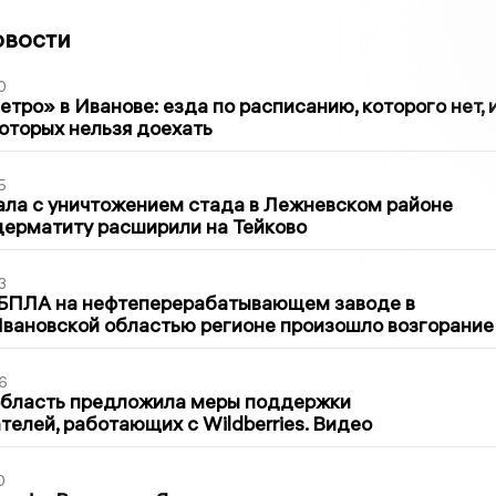
овости
0
тро» в Иванове: езда по расписанию, которого нет, 
которых нельзя доехать
5
ла с уничтожением стада в Лежневском районе
дерматиту расширили на Тейково
3
 БПЛА на нефтеперерабатывающем заводе в
вановской областью регионе произошло возгорание
6
область предложила меры поддержки
елей, работающих с Wildberries. Видео
0