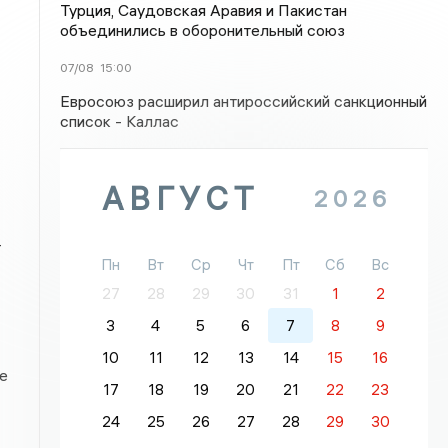
Турция, Саудовская Аравия и Пакистан
объединились в оборонительный союз
07/08
15:00
Евросоюз расширил антироссийский санкционный
список - Каллас
АВГУСТ
2026
–
Пн
Вт
Ср
Чт
Пт
Сб
Вс
27
28
29
30
31
1
2
3
4
5
6
7
8
9
10
11
12
13
14
15
16
е
17
18
19
20
21
22
23
24
25
26
27
28
29
30