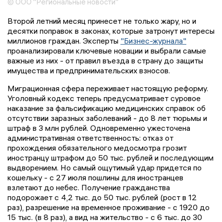
© ООО "Региональные новости"
Второй летний месяц принесет не только жару, но и
десятки поправок в законах, которые затронут интересы
миллионов граждан. Эксперты
"Бизнес-журнала"
проанализировали ключевые новации и выбрали самые
важные из них - от правил въезда в страну до защиты
имущества и предпринимательских взносов.
Миграционная сфера переживает настоящую реформу.
Уголовный кодекс теперь предусматривает суровое
наказание за фальсификацию медицинских справок об
отсутствии заразных заболеваний - до 8 лет тюрьмы и
штраф в 3 млн рублей. Одновременно ужесточена
административная ответственность: отказ от
прохождения обязательного медосмотра грозит
иностранцу штрафом до 50 тыс. рублей и последующим
выдворением. Но самый ощутимый удар придется по
кошельку - с 27 июля пошлины для иностранцев
взлетают до небес. Получение гражданства
подорожает с 4,2 тыс. до 50 тыс. рублей (рост в 12
раз), разрешение на временное проживание - с 1920 до
15 тыс. (в 8 раз), а вид на жительство - с 6 тыс. до 30