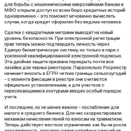
для борьбы с мошенническими микрозаймами банкам и
МФО открыли доступ ко всем бюро кредитных историй
одновременно - это поможет мгновенно вычислять
случаи, когда кредит оформлен без ведома человека.
Сделки с квадратными метрами выводят на новый
уровень безопасности. При электронной регистрации
прав теперь можно подтвердить личность через
Единую биометрическую систему, но только в паре с
усиленной квалифицированной электронной подписью.
Эта двойная защита призвана перекрыть почти все
лазейки для черных риелторов. Параллельно Росреестр
начинает вносить в ЕГРН четкие границы сельхозугодий
- с момента фиксации в реестре они считаются
официально установленными, а для участков с
пересекающимися контурами введен особый порядок
учета.
И последнее, но не менее важное - послабление для
малого и среднего бизнеса. Для них скорректировали
механизм начисления пеней по взносам на травматизм.
Теперь действует жесткое ограничение: как бы ни росла
задолженность, итоговая сумма штрафных санкций не