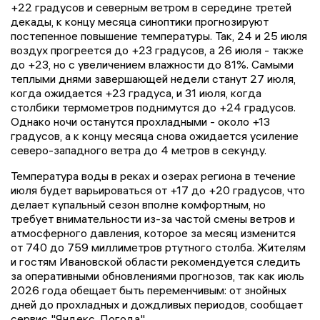
+22 градусов и северным ветром в середине третей
декады, к концу месяца синоптики прогнозируют
постепенное повышение температуры. Так, 24 и 25 июля
воздух прогреется до +23 градусов, а 26 июля - также
до +23, но с увеличением влажности до 81%. Самыми
теплыми днями завершающей недели станут 27 июля,
когда ожидается +23 градуса, и 31 июля, когда
столбики термометров поднимутся до +24 градусов.
Однако ночи останутся прохладными - около +13
градусов, а к концу месяца снова ожидается усиление
северо-западного ветра до 4 метров в секунду.
Температура воды в реках и озерах региона в течение
июля будет варьироваться от +17 до +20 градусов, что
делает купальный сезон вполне комфортным, но
требует внимательности из-за частой смены ветров и
атмосферного давления, которое за месяц изменится
от 740 до 759 миллиметров ртутного столба. Жителям
и гостям Ивановской области рекомендуется следить
за оперативными обновлениями прогнозов, так как июль
2026 года обещает быть переменчивым: от знойных
дней до прохладных и дождливых периодов, сообщает
сервис "Яндекс. Погода".