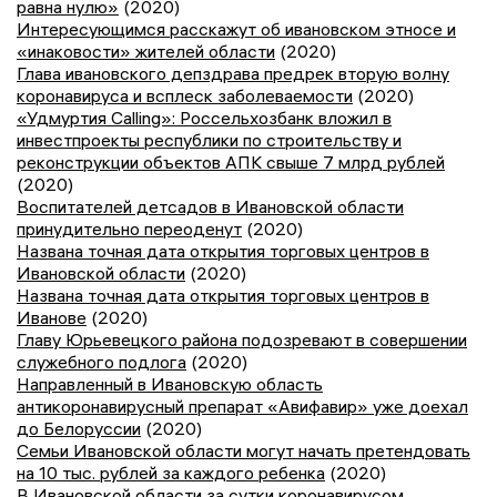
равна нулю»
(2020)
Интересующимся расскажут об ивановском этносе и
«инаковости» жителей области
(2020)
Глава ивановского депздрава предрек вторую волну
коронавируса и всплеск заболеваемости
(2020)
«Удмуртия Calling»: Россельхозбанк вложил в
инвестпроекты республики по строительству и
реконструкции объектов АПК свыше 7 млрд рублей
(2020)
Воспитателей детсадов в Ивановской области
принудительно переоденут
(2020)
Названа точная дата открытия торговых центров в
Ивановской области
(2020)
Названа точная дата открытия торговых центров в
Иванове
(2020)
Главу Юрьевецкого района подозревают в совершении
служебного подлога
(2020)
Направленный в Ивановскую область
антикоронавирусный препарат «Авифавир» уже доехал
до Белоруссии
(2020)
Семьи Ивановской области могут начать претендовать
на 10 тыс. рублей за каждого ребенка
(2020)
В Ивановской области за сутки коронавирусом