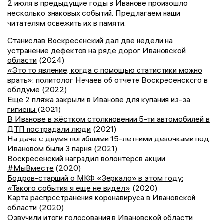
2 июля в предыдущие годы в Иванове произошло
несколько знаковых событий. Предлагаем наши
читателям освежить их в памяти.
Станислав Воскресенский дал две недели на
устранение дефектов на ряде дорог Ивановской
области
(2024)
«Это то явление, когда с помощью статистики можно
врать»: политолог Нечаев об отчете Воскресенского в
облдуме
(2022)
Ещё 2 пляжа закрыли в Иванове для купания из-за
гигиены
(2021)
В Иванове в жёстком столкновении 5-ти автомобилей в
ДТП пострадали люди
(2021)
На даче с двумя погибшими 15-летними девочками под
Ивановом были 3 парня
(2021)
Воскресенский наградил волонтеров акции
#МыВместе
(2020)
Бодров-старший о МКФ «Зеркало» в этом году:
«Такого события я еще не видел»
(2020)
Карта распространения коронавируса в Ивановской
области
(2020)
Озвучили итоги голосования в Ивановской области