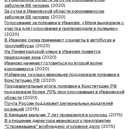
заболели 68 человек
(2020)
За сутки в Ивановской области коронавирусом
заболели 68 человек
(2020)
Голосование за поправки в Иванове: «Меня выдворили с
участка для голосования и препроводили в полицию»
(2020)
В Иванове снова принимают соцкарты в автобусах и
троллейбусах
(2020)
На Ленинградской улице в Иванове появится
пешеходная зона
(2020)
Иваново начинает готовиться ко второй волне
коронавируса
(2020)
Избирком: сколько ивановцев поддержали поправки в
Конституцию РФ
(2020)
Предварительные итоги: поправки в Конституцию РФ
поддержали более 70% проголосовавших в Ивановской
области
(2020)
Почта России поддержит региональных издателей
розницей
(2015)
В Кинешме мальчик 7 лет провалился в колодец
(2015)
В отношении директора ивановского предприятия
"Строммашина" возбуждено уголовное дело
(2015)