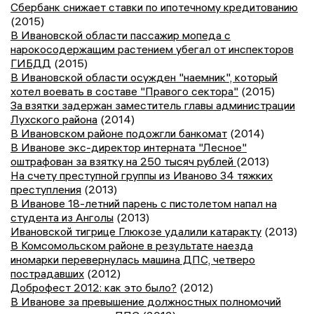
Сбербанк снижает ставки по ипотечному кредитованию
(2015)
В Ивановской области пассажир мопеда с
нарокосодержащим растением убегал от инспекторов
ГИБДД
(2015)
В Ивановской области осужден "наемник", который
хотел воевать в составе "Правого сектора"
(2015)
За взятки задержан заместитель главы администрации
Лухского района
(2014)
В Ивановском районе подожгли банкомат
(2014)
В Иванове экс-директор интерната "Лесное"
оштрафован за взятку на 250 тысяч рублей
(2013)
На счету преступной группы из Иваново 34 тяжких
преступления
(2013)
В Иванове 18-летний парень с пистолетом напал на
студента из Анголы
(2013)
Ивановской тигрице Глюкозе удалили катаракту
(2013)
В Комсомольском районе в результате наезда
иномарки перевернулась машина ДПС, четверо
пострадавших
(2012)
Доброфест 2012: как это было?
(2012)
В Иванове за превышение должностных полномочий