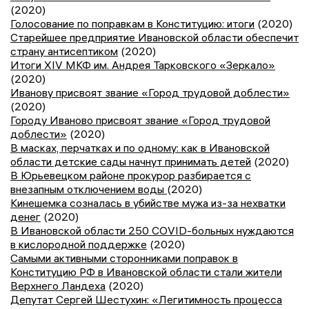
(2020)
Голосование по поправкам в Конституцию: итоги
(2020)
Старейшее предприятие Ивановской области обеспечит
страну антисептиком
(2020)
Итоги XIV МКФ им. Андрея Тарковского «Зеркало»
(2020)
Иванову присвоят звание «Город трудовой доблести»
(2020)
Городу Иваново присвоят звание «Город трудовой
доблести»
(2020)
В масках, перчатках и по одному: как в Ивановской
области детские сады начнут принимать детей
(2020)
В Юрьевецком районе прокурор разбирается с
внезапным отключением воды
(2020)
Кинешемка созналась в убийстве мужа из-за нехватки
денег
(2020)
В Ивановской области 250 COVID-больных нуждаются
в кислородной поддержке
(2020)
Самыми активными сторонниками поправок в
Конституцию РФ в Ивановской области стали жители
Верхнего Ландеха
(2020)
Депутат Сергей Шестухин: «Легитимность процесса