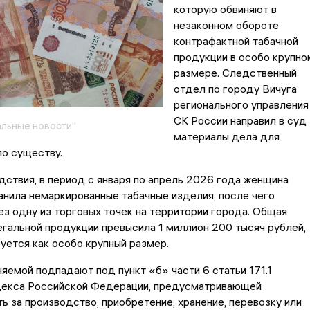
которую обвиняют в
незаконном обороте
контрафактной табачной
продукции в особо крупно
размере. Следственный
отдел по городу Вичуга
регионального управления
СК России направил в суд
льные новости"
материалы дела для
о существу.
ствия, в период с января по апрель 2026 года женщина
анила немаркированные табачные изделия, после чего
ез одну из торговых точек на территории города. Общая
гальной продукции превысила 1 миллион 200 тысяч рублей,
уется как особо крупный размер.
яемой подпадают под пункт «б» части 6 статьи 171.1
декса Российской Федерации, предусматривающей
ь за производство, приобретение, хранение, перевозку или