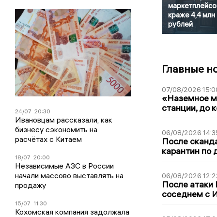
маркетплейсо
краже 4,4 млн
рублей
Главные н
07/08/2026 15:0
«Наземное ме
станции, до 
24/07
20:30
Ивановцам рассказали, как
бизнесу сэкономить на
06/08/2026 14:3
расчётах с Китаем
После сканда
карантин по 
18/07
20:00
Независимые АЗС в России
начали массово выставлять на
06/08/2026 12:2
После атаки
продажу
соседнем с И
15/07
11:30
Кохомская компания задолжала