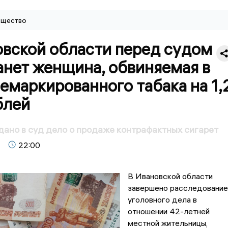
щество
овской области перед судом
анет женщина, обвиняемая в
емаркированного табака на 1,
блей
дано в суд дело о продаже контрафактных сигарет
22:00
В Ивановской области
завершено расследование
уголовного дела в
отношении 42-летней
местной жительницы,