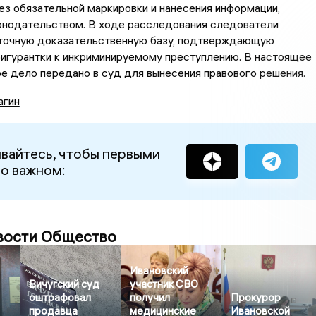
ез обязательной маркировки и нанесения информации,
онодательством. В ходе расследования следователи
точную доказательственную базу, подтверждающую
фигурантки к инкриминируемому преступлению. В настоящее
е дело передано в суд для вынесения правового решения.
агин
вайтесь, чтобы первыми
 о важном:
вости Общество
Ивановский
Вичугский суд
участник СВО
оштрафовал
получил
Прокурор
продавца
медицинские
Ивановской