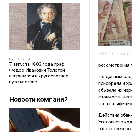
© ООО "Региона
07/08
17:00
7 августа 1803 года граф
рассмотрения п
Федор Иванович Толстой
отправился в кругосветное
По данным след
путешествие
приобрела и хр
сбывала их чер
стоимость неле
Новости компаний
что квалифицир
Действия обвин
Уголовного ко
ответственност