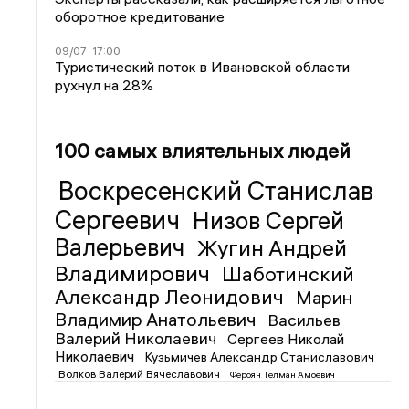
оборотное кредитование
09/07
17:00
Туристический поток в Ивановской области
рухнул на 28%
100 самых влиятельных людей
Воскресенский Станислав
Сергеевич
Низов Сергей
Валерьевич
Жугин Андрей
Владимирович
Шаботинский
Александр Леонидович
Марин
Владимир Анатольевич
Васильев
Валерий Николаевич
Сергеев Николай
Николаевич
Кузьмичев Александр Станиславович
Волков Валерий Вячеславович
Фероян Телман Амоевич