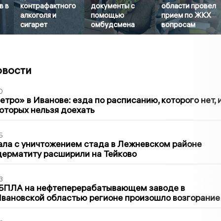
в в
контрафактного
документы с
области провел
алкоголя и
помощью
прием по ЖКХ
сигарет
омбудсмена
вопросам
овости
0
тро» в Иванове: езда по расписанию, которого нет, 
которых нельзя доехать
5
ла с уничтожением стада в Лежневском районе
дерматиту расширили на Тейково
3
 БПЛА на нефтеперерабатывающем заводе в
вановской областью регионе произошло возгорание