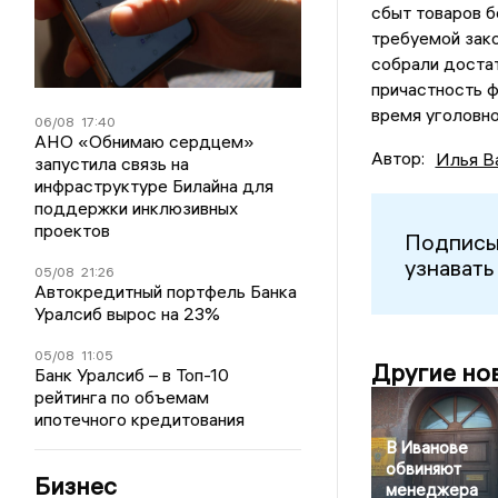
сбыт товаров б
требуемой зак
собрали доста
причастность 
время уголовно
06/08
17:40
АНО «Обнимаю сердцем»
Автор:
Илья В
запустила связь на
инфраструктуре Билайна для
поддержки инклюзивных
проектов
Подписы
узнавать
05/08
21:26
Автокредитный портфель Банка
Уралсиб вырос на 23%
05/08
11:05
Другие но
Банк Уралсиб – в Топ-10
рейтинга по объемам
ипотечного кредитования
В Иванове
обвиняют
Бизнес
менеджера