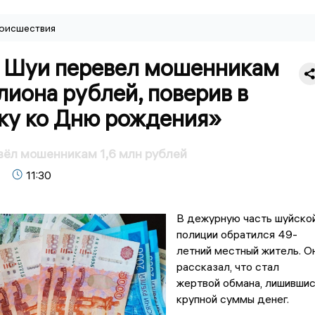
оисшествия
 Шуи перевел мошенникам
лиона рублей, поверив в
ку ко Дню рождения»
ёл мошенникам 1,6 млн рублей
11:30
В дежурную часть шуйско
полиции обратился 49-
летний местный житель. О
рассказал, что стал
жертвой обмана, лишивши
крупной суммы денег.