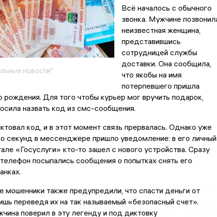
Всё началось с обычного
звонка. Мужчине позвонил
неизвестная женщина,
представившись
сотрудницей службы
доставки. Она сообщила,
льные новости"
что якобы на имя
потерпевшего пришла
 рождения. Для того чтобы курьер мог вручить подарок,
осила назвать код из смс-сообщения.
товал код, и в этот момент связь прервалась. Однако уже
о секунд в мессенджере пришло уведомление: в его личный
тале «Госуслуги» кто-то зашел с нового устройства. Сразу
 телефон посыпались сообщения о попытках снять его
анках.
 мошенники также предупредили, что спасти деньги от
ишь переведя их на так называемый «безопасный счет».
чина поверил в эту легенду и под диктовку