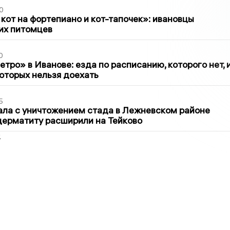
0
 кот на фортепиано и кот-тапочек»: ивановцы
их питомцев
0
тро» в Иванове: езда по расписанию, которого нет, 
которых нельзя доехать
5
ла с уничтожением стада в Лежневском районе
дерматиту расширили на Тейково
2