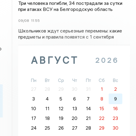
Три человека погибли, 34 пострадали за сутки
при атаках ВСУ на Белгородскую область
09/08
11:55
Школьников ждут серьезные перемены: какие
предметы и правила появятся с 1 сентября
Ф
АВГУСТ
2026
Пн
Вт
Ср
Чт
Пт
Сб
Вс
27
28
29
30
31
1
2
3
4
5
6
7
8
9
10
11
12
13
14
15
16
17
18
19
20
21
22
23
24
25
26
27
28
29
30