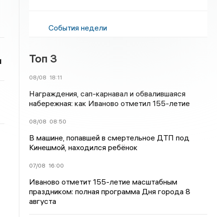
События недели
Топ 3
и
08/08
18:11
Награждения, сап-карнавал и обвалившаяся
набережная: как Иваново отметил 155-летие
08/08
08:50
В машине, попавшей в смертельное ДТП под
Кинешмой, находился ребёнок
07/08
16:00
Иваново отметит 155-летие масштабным
праздником: полная программа Дня города 8
августа