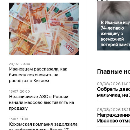
В Иванове ищ
74-летнюю
женщину с
возможной
потерей памя
24/07
20:30
Ивановцам рассказали, как
Главные н
бизнесу сэкономить на
расчётах с Китаем
09/08/2026 11:0
Собрать дево
18/07
20:00
мальчика, на 
Независимые АЗС в России
начали массово выставлять на
продажу
08/08/2026 18:1
Награждения,
15/07
11:30
Иваново отм
Кохомская компания задолжала
за нефтепродукты более 17