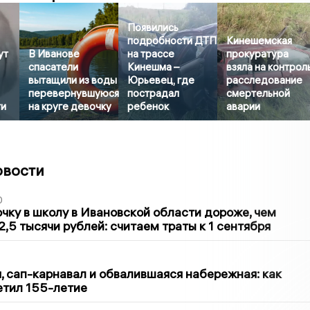
Появились
подробности ДТП
Кинешемская
ут
В Иванове
на трассе
прокуратура
спасатели
Кинешма –
взяла на контрол
вытащили из воды
Юрьевец, где
расследование
перевернувшуюся
пострадал
смертельной
ти
на круге девочку
ребенок
аварии
овости
0
чку в школу в Ивановской области дороже, чем
2,5 тысячи рублей: считаем траты к 1 сентября
1
 сап-карнавал и обвалившаяся набережная: как
етил 155-летие