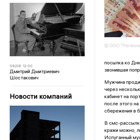
© ООО "Региона
посылка ко Дню
09/08
12:00
звонившая попр
Дмитрий Дмитриевич
Шостакович
Мужчина продик
через нескольк
Новости компаний
кабинет на пор
после этого на
сбережения в б
В смс-рассылке
кражи можно, л
Испуганный муж