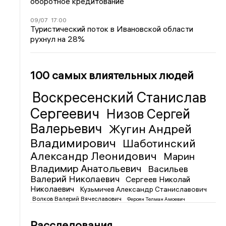
оборотное кредитование
09/07
17:00
Туристический поток в Ивановской области
рухнул на 28%
100 самых влиятельных людей
Воскресенский Станислав
Сергеевич
Низов Сергей
Валерьевич
Жугин Андрей
Владимирович
Шаботинский
Александр Леонидович
Марин
Владимир Анатольевич
Васильев
Валерий Николаевич
Сергеев Николай
Николаевич
Кузьмичев Александр Станиславович
Волков Валерий Вячеславович
Фероян Телман Амоевич
Расследования