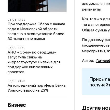
злоумышленнико
реквизиты.
Как только ден
08/08
13:55
При поддержке Сбера с начала
тогда потерпев
года в Ивановской области
Общая сумма у
введено в эксплуатацию более
30 тысяч кв. м жилья
По данному фак
(мошенничеств
06/08
17:40
мероприятия, ч
АНО «Обнимаю сердцем»
запустила связь на
Автор:
Витали
инфраструктуре Билайна для
поддержки инклюзивных
проектов
Присыла
05/08
21:26
получайт
Автокредитный портфель Банка
Уралсиб вырос на 23%
Бизнес
Другие но