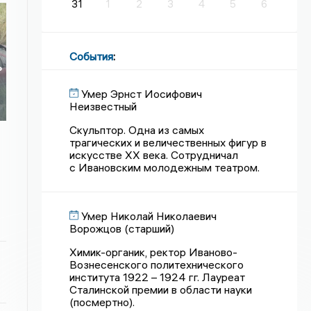
31
1
2
3
4
5
6
События
:
ь
Умер Эрнст Иосифович
Неизвестный
Скульптор. Одна из самых
трагических и величественных фигур в
искусстве XX века. Сотрудничал
с Ивановским молодежным театром.
Умер Николай Николаевич
Ворожцов (старший)
Химик-органик, ректор Иваново-
Вознесенского политехнического
института 1922 – 1924 гг. Лауреат
Сталинской премии в области науки
(посмертно).