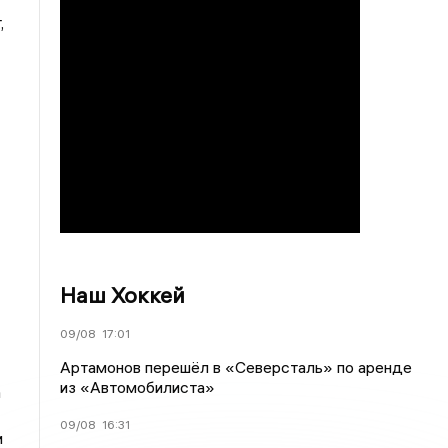
,
Наш Хоккей
09/08
17:01
Артамонов перешёл в «Северсталь» по аренде
из «Автомобилиста»
а
09/08
16:31
и