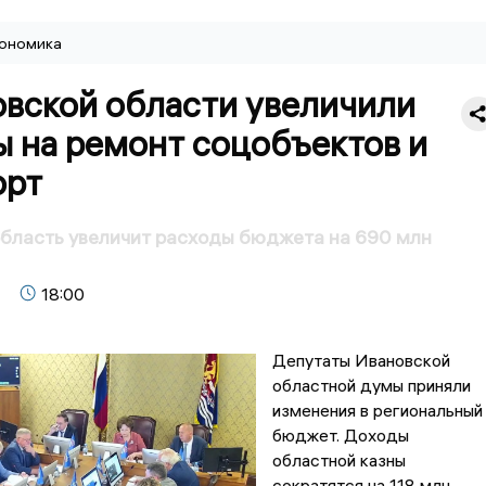
ономика
овской области увеличили
ы на ремонт соцобъектов и
орт
бласть увеличит расходы бюджета на 690 млн
18:00
Депутаты Ивановской
областной думы приняли
изменения в региональный
бюджет. Доходы
областной казны
сократятся на 118 млн