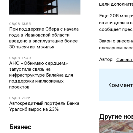
цели дополните
Еще 206 млн р
на эти деньги 
08/08
13:55
При поддержке Сбера с начала
сообщает прес
года в Ивановской области
введено в эксплуатацию более
Закон о внесен
30 тысяч кв. м жилья
пленарном зас
06/08
17:40
Автор:
Синева
АНО «Обнимаю сердцем»
запустила связь на
инфраструктуре Билайна для
поддержки инклюзивных
Коммент
проектов
05/08
21:26
Автокредитный портфель Банка
Уралсиб вырос на 23%
Другие но
Бизнес