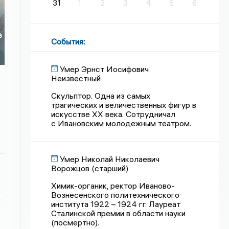
31
1
2
3
4
5
6
в
События
:
Умер Эрнст Иосифович
Неизвестный
Скульптор. Одна из самых
трагических и величественных фигур в
искусстве XX века. Сотрудничал
с Ивановским молодежным театром.
Умер Николай Николаевич
Ворожцов (старший)
Химик-органик, ректор Иваново-
Вознесенского политехнического
института 1922 – 1924 гг. Лауреат
Сталинской премии в области науки
(посмертно).