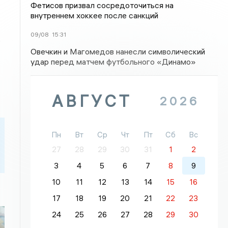
Фетисов призвал сосредоточиться на
внутреннем хоккее после санкций
09/08
15:31
,
Овечкин и Магомедов нанесли символический
удар перед матчем футбольного «Динамо»
АВГУСТ
2026
Пн
Вт
Ср
Чт
Пт
Сб
Вс
27
28
29
30
31
1
2
3
4
5
6
7
8
9
10
11
12
13
14
15
16
17
18
19
20
21
22
23
24
25
26
27
28
29
30