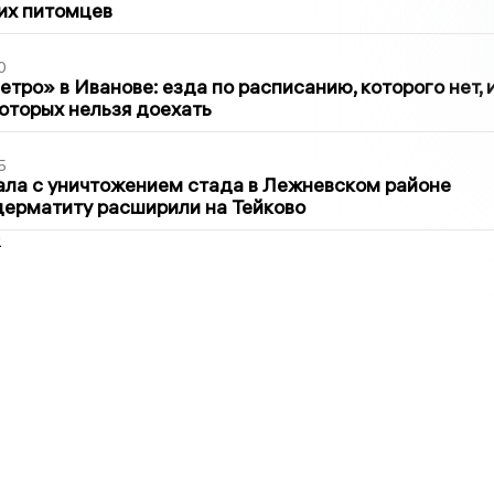
их питомцев
0
тро» в Иванове: езда по расписанию, которого нет, 
которых нельзя доехать
5
ла с уничтожением стада в Лежневском районе
дерматиту расширили на Тейково
2