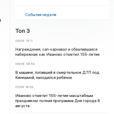
События недели
и
Топ 3
08/08
18:11
Награждения, сап-карнавал и обвалившаяся
набережная: как Иваново отметил 155-летие
08/08
08:50
В машине, попавшей в смертельное ДТП под
Кинешмой, находился ребёнок
07/08
16:00
Иваново отметит 155-летие масштабным
праздником: полная программа Дня города 8
августа