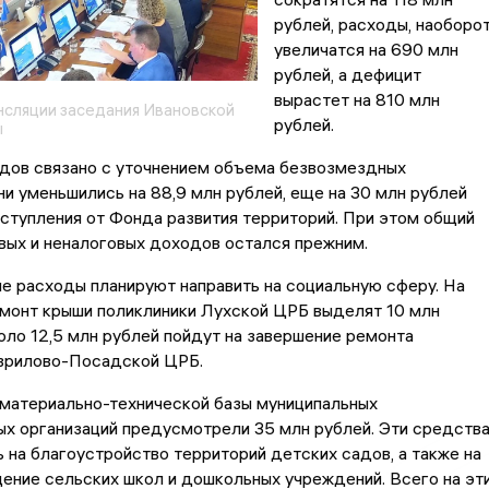
рублей, расходы, наоборот
увеличатся на 690 млн
рублей, а дефицит
вырастет на 810 млн
нсляции заседания Ивановской
рублей.
ы
дов связано с уточнением объема безвозмездных
ни уменьшились на 88,9 млн рублей, еще на 30 млн рублей
ступления от Фонда развития территорий. При этом общий
вых и неналоговых доходов остался прежним.
е расходы планируют направить на социальную сферу. На
емонт крыши поликлиники Лухской ЦРБ выделят 10 млн
оло 12,5 млн рублей пойдут на завершение ремонта
аврилово-Посадской ЦРБ.
 материально-технической базы муниципальных
х организаций предусмотрели 35 млн рублей. Эти средств
ь на благоустройство территорий детских садов, а также на
ение сельских школ и дошкольных учреждений. Всего на эт