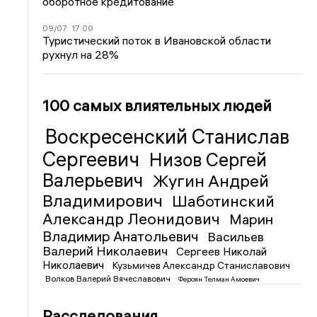
оборотное кредитование
09/07
17:00
Туристический поток в Ивановской области
рухнул на 28%
100 самых влиятельных людей
Воскресенский Станислав
Сергеевич
Низов Сергей
Валерьевич
Жугин Андрей
Владимирович
Шаботинский
Александр Леонидович
Марин
Владимир Анатольевич
Васильев
Валерий Николаевич
Сергеев Николай
Николаевич
Кузьмичев Александр Станиславович
Волков Валерий Вячеславович
Фероян Телман Амоевич
Расследования