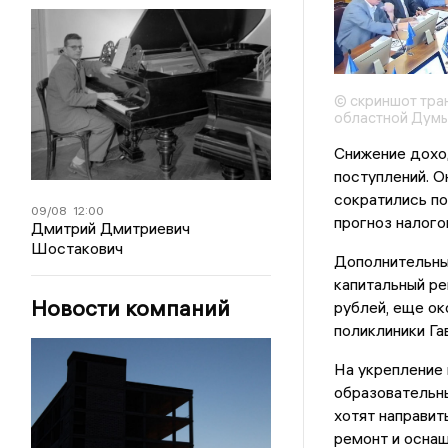
© скриншот тра
областной Дум
Снижение дохо
поступлений. О
сократились по
09/08
12:00
прогноз налого
Дмитрий Дмитриевич
Шостакович
Дополнительны
капитальный р
Новости компаний
рублей, еще ок
поликлиники Г
На укрепление
образовательны
хотят направит
ремонт и оснащ