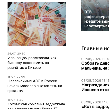
ВТБ:
рефинансиро
кредитов выр
на четверть в
Главные н
24/07
20:30
Ивановцам рассказали, как
09/08/2026 11:0
бизнесу сэкономить на
Собрать дево
расчётах с Китаем
мальчика, на 
18/07
20:00
Независимые АЗС в России
08/08/2026 18:1
Награждения,
начали массово выставлять на
Иваново отм
продажу
15/07
11:30
08/08/2026 14:0
Кохомская компания задолжала
«Кот в ведре,
за нефтепродукты более 17