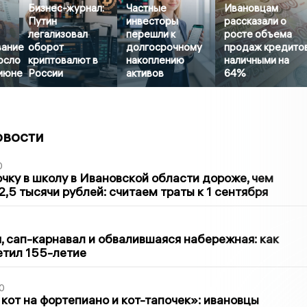
Бизнес-журнал:
Частные
Ивановцам
Путин
инвесторы
рассказали о
легализовал
перешли к
росте объема
вание
оборот
долгосрочному
продаж кредито
осло
криптовалют в
накоплению
наличными на
 июне
России
активов
64%
овости
0
чку в школу в Ивановской области дороже, чем
2,5 тысячи рублей: считаем траты к 1 сентября
1
 сап-карнавал и обвалившаяся набережная: как
етил 155-летие
0
 кот на фортепиано и кот-тапочек»: ивановцы