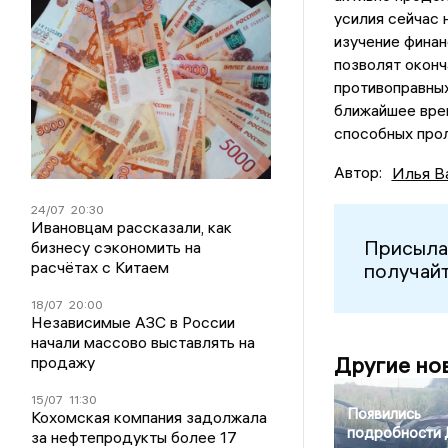
усилия сейчас 
изучение финан
позволят оконч
противоправных
ближайшее врем
способных прол
Автор:
Илья В
24/07
20:30
Ивановцам рассказали, как
Присыла
бизнесу сэкономить на
расчётах с Китаем
получайт
18/07
20:00
Независимые АЗС в России
начали массово выставлять на
Другие но
продажу
15/07
11:30
Появились
Кохомская компания задолжала
подробности
за нефтепродукты более 17