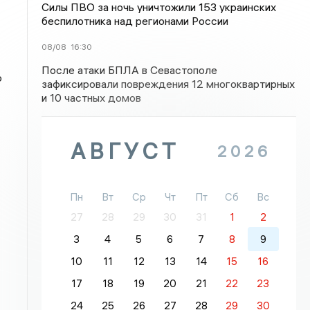
Силы ПВО за ночь уничтожили 153 украинских
беспилотника над регионами России
08/08
16:30
После атаки БПЛА в Севастополе
ю
зафиксировали повреждения 12 многоквартирных
и 10 частных домов
АВГУСТ
2026
Пн
Вт
Ср
Чт
Пт
Сб
Вс
27
28
29
30
31
1
2
3
4
5
6
7
8
9
10
11
12
13
14
15
16
17
18
19
20
21
22
23
24
25
26
27
28
29
30