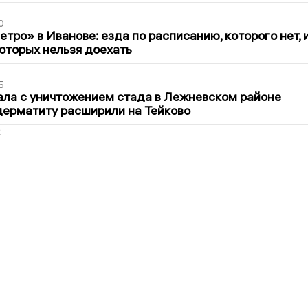
0
тро» в Иванове: езда по расписанию, которого нет, 
которых нельзя доехать
5
ла с уничтожением стада в Лежневском районе
дерматиту расширили на Тейково
2