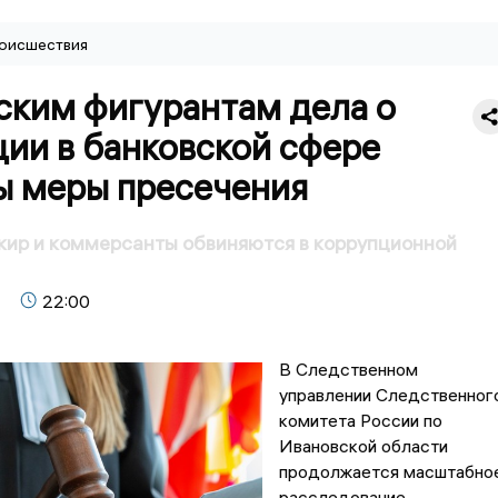
оисшествия
ским фигурантам дела о
ии в банковской сфере
ы меры пресечения
кир и коммерсанты обвиняются в коррупционной
22:00
В Следственном
управлении Следственног
комитета России по
Ивановской области
продолжается масштабно
расследование