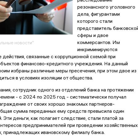
резонансного уголовного
дела, фигурантами
которого стали
представитель банковско
сферы и двое
коммерсантов. Им
льные новости"
инкриминируются
 действия, связанные с коррупционной схемой при
объектов финансово-кредитного учреждения. На данный
оим избраны различные меры пресечения, при этом двое из
диться в условиях изоляции от общества.
ания, сотрудник одного из отделений банка на протяжении
емени - с 2024 по 2025 год - систематически получал
аграждение от своих хорошо знакомых партнеров-
Общая сумма переданных ему средств превысила один
. Эти деньги, как полагает следствие, стали платой за
интересов предпринимателей при проведении хозяйственных
х, принадлежащих ивановскому филиалу банка.