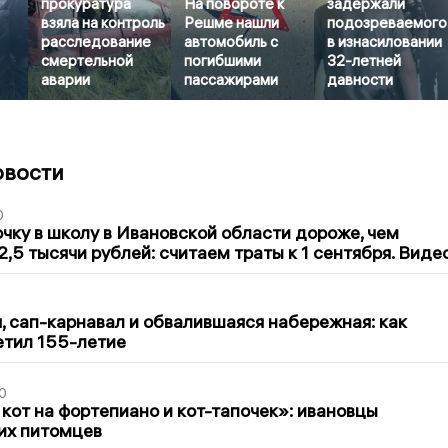
прокуратура
На повороте к
задержали
взяла на контроль
Решме нашли
подозреваемого
расследование
автомобиль с
в изнасиловании
смертельной
погибшими
32-летней
аварии
пассажирами
давности
овости
0
чку в школу в Ивановской области дороже, чем
2,5 тысячи рублей: считаем траты к 1 сентября. Виде
1
 сап-карнавал и обвалившаяся набережная: как
етил 155-летие
0
 кот на фортепиано и кот-тапочек»: ивановцы
их питомцев