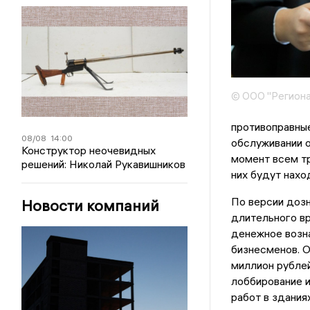
© ООО "Региона
противоправные
08/08
14:00
обслуживании 
Конструктор неочевидных
момент всем тр
решений: Николай Рукавишников
них будут нахо
По версии дозн
Новости компаний
длительного вр
денежное возн
бизнесменов. 
миллион рублей
лоббирование 
работ в здания