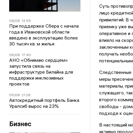
Суть противопр
лицо кредитно
привилегий. В 
08/08
13:55
При поддержке Сбера с начала
приемку уже вы
года в Ивановской области
оперативное и 
введено в эксплуатацию более
влияло на ско
30 тысяч кв. м жилья
заключенным к
получать необо
06/08
17:40
АНО «Обнимаю сердцем»
потенциальным
запустила связь на
инфраструктуре Билайна для
Следственные 
поддержки инклюзивных
меры пресечени
проектов
материалы, при
служащего, так
05/08
21:26
второго комме
Автокредитный портфель Банка
Уралсиб вырос на 23%
свободы - дома
подходе к оцен
Бизнес
В настоящий м
активно продо