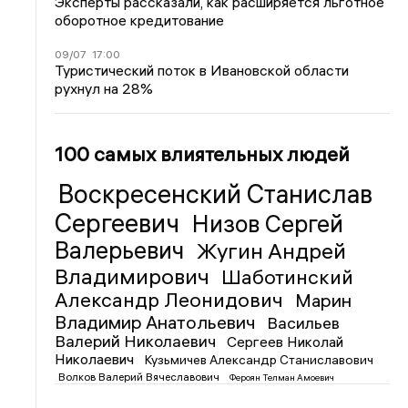
Эксперты рассказали, как расширяется льготное
оборотное кредитование
09/07
17:00
Туристический поток в Ивановской области
рухнул на 28%
100 самых влиятельных людей
Воскресенский Станислав
Сергеевич
Низов Сергей
Валерьевич
Жугин Андрей
Владимирович
Шаботинский
Александр Леонидович
Марин
Владимир Анатольевич
Васильев
Валерий Николаевич
Сергеев Николай
Николаевич
Кузьмичев Александр Станиславович
Волков Валерий Вячеславович
Фероян Телман Амоевич