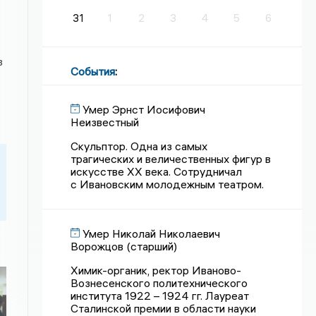
31
1
2
3
4
5
6
в
События
:
Умер Эрнст Иосифович
Неизвестный
Скульптор. Одна из самых
трагических и величественных фигур в
искусстве XX века. Сотрудничал
с Ивановским молодежным театром.
Умер Николай Николаевич
Ворожцов (старший)
Химик-органик, ректор Иваново-
Вознесенского политехнического
института 1922 – 1924 гг. Лауреат
Сталинской премии в области науки