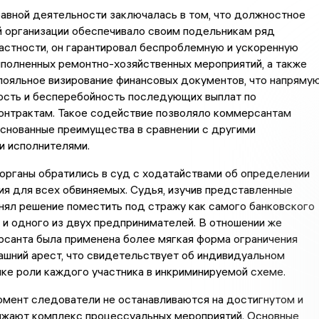
авной деятельности заключалась в том, что должностное
й организации обеспечивало своим подельникам ряд
частности, он гарантировал беспроблемную и ускоренную
полненных ремонтно-хозяйственных мероприятий, а также
лояльное визирование финансовых документов, что напряму
рость и бесперебойность последующих выплат по
онтрактам. Такое содействие позволяло коммерсантам
снованные преимущества в сравнении с другими
и исполнителями.
органы обратились в суд с ходатайствами об определении
я для всех обвиняемых. Судья, изучив представленные
нял решение поместить под стражу как самого банковского
 и одного из двух предпринимателей. В отношении же
рсанта была применена более мягкая форма ограничения
шний арест, что свидетельствует об индивидуальном
ке роли каждого участника в инкриминируемой схеме.
омент следователи не останавливаются на достигнутом и
лжают комплекс процессуальных мероприятий. Основные