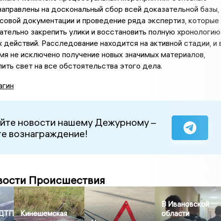
направлены на доскональный сбор всей доказательной базы,
совой документации и проведение ряда экспертиз, которые
ательно закрепить улики и восстановить полную хронологию
 действий. Расследование находится на активной стадии, и 
я не исключено получение новых значимых материалов,
ить свет на все обстоятельства этого дела.
агин
йте новости нашему Дежурному –
е вознаграждение!
вости Происшествия
В Ивановской
 ДТП
Кинешемская
области