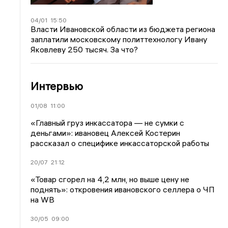
04/01
15:50
Власти Ивановской области из бюджета региона
заплатили московскому политтехнологу Ивану
Яковлеву 250 тысяч. За что?
Интервью
01/08
11:00
«Главный груз инкассатора — не сумки с
деньгами»: ивановец Алексей Костерин
рассказал о специфике инкассаторской работы
20/07
21:12
«Товар сгорел на 4,2 млн, но выше цену не
поднять»: откровения ивановского селлера о ЧП
на WB
30/05
09:00