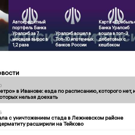
Автокредитный
Карта «Прибыль
портфель Банка
Банка Уралсиб
Уралсиб за 7
Уралсиб вошел в
вошла в топ-3
месяцев вырос в
Топ-10 ипотечных
дебетовых с
1,2 раза
банков России
кешбэком
овости
0
тро» в Иванове: езда по расписанию, которого нет, 
которых нельзя доехать
5
ла с уничтожением стада в Лежневском районе
дерматиту расширили на Тейково