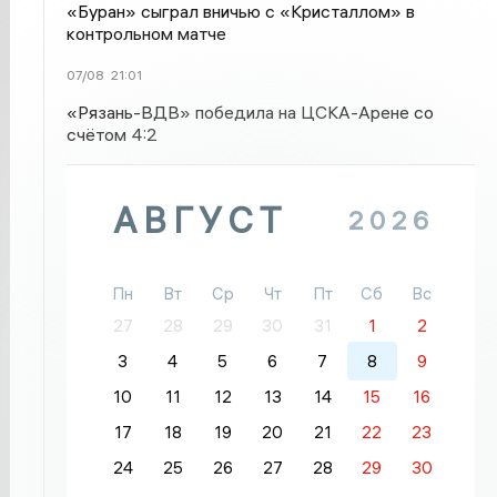
«Буран» сыграл вничью с «Кристаллом» в
контрольном матче
07/08
21:01
«Рязань-ВДВ» победила на ЦСКА-Арене со
счётом 4:2
АВГУСТ
2026
Пн
Вт
Ср
Чт
Пт
Сб
Вс
27
28
29
30
31
1
2
3
4
5
6
7
8
9
10
11
12
13
14
15
16
17
18
19
20
21
22
23
24
25
26
27
28
29
30