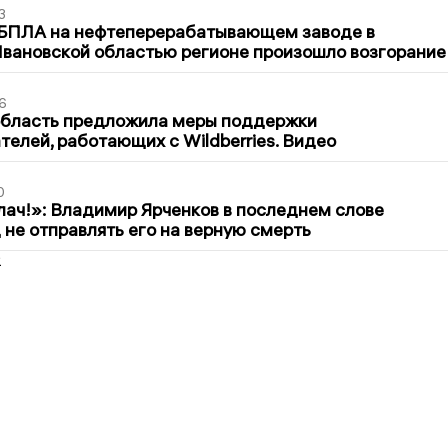
3
 БПЛА на нефтеперерабатывающем заводе в
вановской областью регионе произошло возгорание
6
область предложила меры поддержки
елей, работающих с Wildberries. Видео
0
лач!»: Владимир Ярченков в последнем слове
 не отправлять его на верную смерть
2