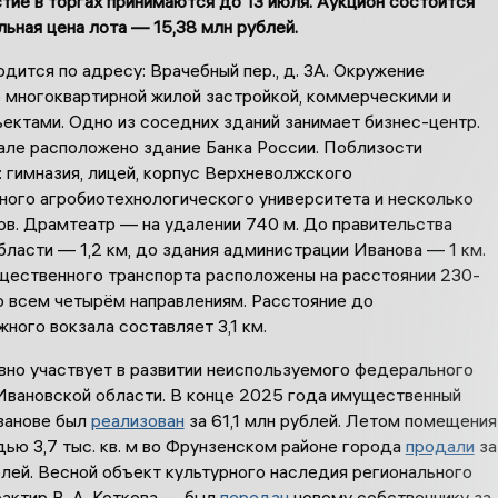
стие в торгах принимаются до 13 июля. Аукцион состоится
льная цена лота — 15,38 млн рублей.
дится по адресу: Врачебный пер., д. 3А. Окружение
 многоквартирной жилой застройкой, коммерческими и
ектами. Одно из соседних зданий занимает бизнес-центр.
тале расположено здание Банка России. Поблизости
 гимназия, лицей, корпус Верхневолжского
ного агробиотехнологического университета и несколько
ов. Драмтеатр — на удалении 740 м. До правительства
ласти — 1,2 км, до здания администрации Иванова — 1 км.
щественного транспорта расположены на расстоянии 230-
о всем четырём направлениям. Расстояние до
ого вокзала составляет 3,1 км.
но участвует в развитии неиспользуемого федерального
Ивановской области. В конце 2025 года имущественный
ванове был
реализован
за 61,1 млн рублей. Летом помещения
ью 3,7 тыс. кв. м во Фрунзенском районе города
продали
за
лей. Весной объект культурного наследия регионального
актир В. А. Коткова — был
передан
новому собственнику за