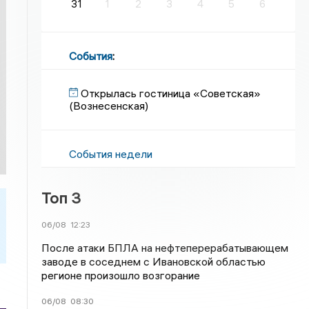
31
1
2
3
4
5
6
События
:
Открылась гостиница «Советская»
(Вознесенская)
События недели
Топ 3
06/08
12:23
После атаки БПЛА на нефтеперерабатывающем
заводе в соседнем с Ивановской областью
регионе произошло возгорание
06/08
08:30