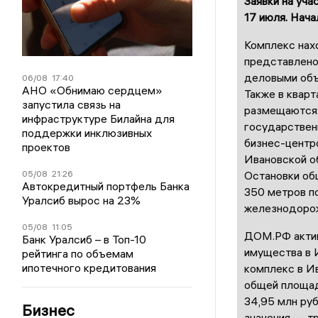
Заявки на уча
17 июля. Нача
Комплекс нахо
представлено
деловыми объ
06/08
17:40
АНО «Обнимаю сердцем»
Также в квар
запустила связь на
размещаются:
инфраструктуре Билайна для
государствен
поддержки инклюзивных
бизнес-центр
проектов
Ивановской об
05/08
21:26
Остановки об
Автокредитный портфель Банка
350 метров п
Уралсиб вырос на 23%
железнодорожн
05/08
11:05
ДОМ.РФ актив
Банк Уралсиб – в Топ-10
имущества в 
рейтинга по объемам
ипотечного кредитования
комплекс в И
общей площад
34,95 млн руб
Бизнес
значения — тр