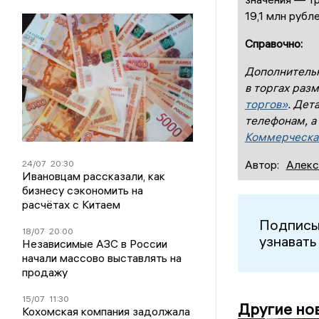
19,1 млн рубле
Справочно:
Дополнительн
в торгах раз
торгов»
. Дет
телефонам, а
Коммерческа
Автор:
Алекс
24/07
20:30
Ивановцам рассказали, как
бизнесу сэкономить на
расчётах с Китаем
Подписы
18/07
20:00
узнавать
Независимые АЗС в России
начали массово выставлять на
продажу
15/07
11:30
Другие но
Кохомская компания задолжала