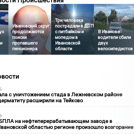
вости Происшествия
Три человека
Ивановский округ:
пострадали в ДТП
ух
продолжаются
с питбайком и
В Иванове
поиски
мопедом в
водители сбили
и
пропавшего
Ивановской
двух
пенсионера
области
велосипедистов
овости
5
ла с уничтожением стада в Лежневском районе
дерматиту расширили на Тейково
3
 БПЛА на нефтеперерабатывающем заводе в
вановской областью регионе произошло возгорание