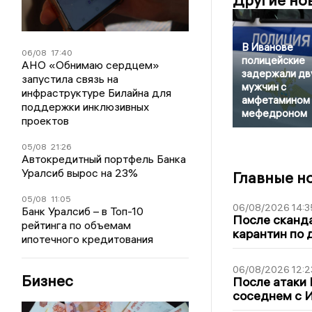
Другие но
В Иванове
06/08
17:40
полицейские
АНО «Обнимаю сердцем»
задержали дв
запустила связь на
мужчин с
инфраструктуре Билайна для
амфетамином 
поддержки инклюзивных
мефедроном
проектов
05/08
21:26
Автокредитный портфель Банка
Уралсиб вырос на 23%
Главные н
05/08
11:05
06/08/2026 14:3
Банк Уралсиб – в Топ-10
После сканда
рейтинга по объемам
карантин по 
ипотечного кредитования
06/08/2026 12:2
Бизнес
После атаки
соседнем с И