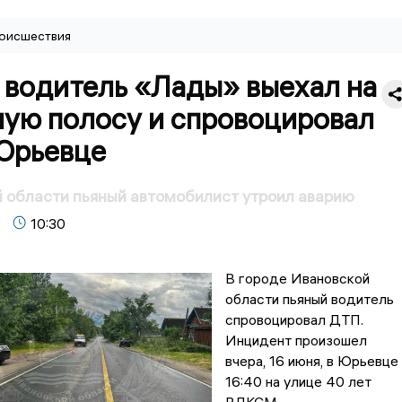
оисшествия
 водитель «Лады» выехал на
ную полосу и спровоцировал
Юрьевце
 области пьяный автомобилист утроил аварию
10:30
В городе Ивановской
области пьяный водитель
спровоцировал ДТП.
Инцидент произошел
вчера, 16 июня, в Юрьевце
16:40 на улице 40 лет