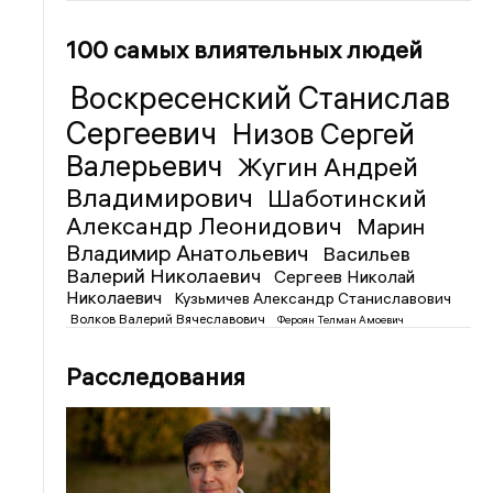
100 самых влиятельных людей
Воскресенский Станислав
Сергеевич
Низов Сергей
Валерьевич
Жугин Андрей
Владимирович
Шаботинский
Александр Леонидович
Марин
Владимир Анатольевич
Васильев
Валерий Николаевич
Сергеев Николай
Николаевич
Кузьмичев Александр Станиславович
Волков Валерий Вячеславович
Фероян Телман Амоевич
Расследования