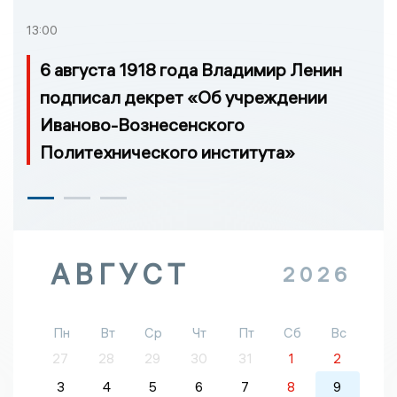
13:00
6 августа 1918 года Владимир Ленин
подписал декрет «Об учреждении
Иваново-Вознесенского
Политехнического института»
АВГУСТ
2026
Пн
Вт
Ср
Чт
Пт
Сб
Вс
27
28
29
30
31
1
2
3
4
5
6
7
8
9