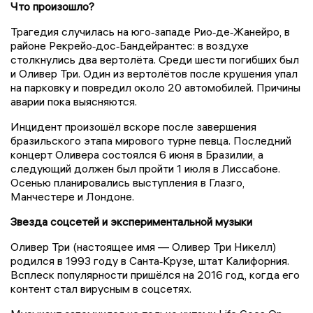
Что произошло?
Трагедия случилась на юго‑западе Рио‑де‑Жанейро, в
районе Рекрейо‑дос‑Бандейрантес: в воздухе
столкнулись два вертолёта. Среди шести погибших был
и Оливер Три. Один из вертолётов после крушения упал
на парковку и повредил около 20 автомобилей. Причины
аварии пока выясняются.
Инцидент произошёл вскоре после завершения
бразильского этапа мирового турне певца. Последний
концерт Оливера состоялся 6 июня в Бразилии, а
следующий должен был пройти 1 июля в Лиссабоне.
Осенью планировались выступления в Глазго,
Манчестере и Лондоне.
Звезда соцсетей и экспериментальной музыки
Оливер Три (настоящее имя — Оливер Три Никелл)
родился в 1993 году в Санта‑Крузе, штат Калифорния.
Всплеск популярности пришёлся на 2016 год, когда его
контент стал вирусным в соцсетях.