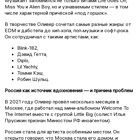
Музыкант запомнился не только хитами Life Goes On,
Miss You и Alien Boy, но и узнаваемым стилем — в том
числе характерной причёской «под горшок».
В творчестве Оливер сочетал самые разные жанры: от
EDM и дабстепа до хип‑хопа, поп‑музыки и софт‑рока.
Он сотрудничал с такими артистами, как:
Blink‑182,
Дэвид Гетта,
Diplo,
Lil Yachty,
Томми Кэш,
Робин Шульц.
Россия как источник вдохновения — и причина проблем
В 2021 году Оливер провёл несколько месяцев в
Москве, где работал над мини‑альбомом Welcome To
The Internet вместе с группой Little Big (солист Илья
Прусикин признан Минюстом РФ иноагентом).
Россия стала для артиста особенным местом. Он
открыто говорил, что Москва стала его домом, и