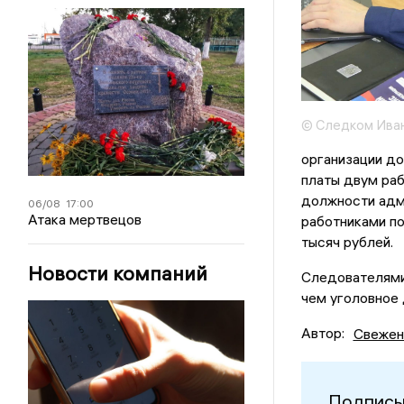
© Следком Иван
организации до
платы двум ра
должности адм
06/08
17:00
Атака мертвецов
работниками по
тысяч рублей.
Новости компаний
Следователями 
чем уголовное 
Автор:
Свежен
Подписы