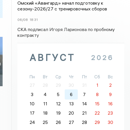
Омский «Авангард» начал подготовку к
сезону-2026/27 с тренировочных сборов
06/08
18:31
СКА подписал Игоря Ларионова по пробному
контракту
АВГУСТ
2026
с
Пн
Вт
Ср
Чт
Пт
Сб
Вс
27
28
29
30
31
1
2
3
4
5
6
7
8
9
10
11
12
13
14
15
16
17
18
19
20
21
22
23
24
25
26
27
28
29
30