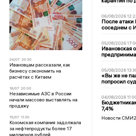
карантин по 
06/08/2026 12:2
После атаки
соседнем с И
05/08/2026 17:0
Ивановская 
предпринимат
24/07
20:30
Ивановцам рассказали, как
05/08/2026 13:3
бизнесу сэкономить на
«Вы же не па
расчётах с Китаем
попросил суд
18/07
20:00
Независимые АЗС в России
04/08/2026 11:0
начали массово выставлять на
Бюджетникам
продажу
7,4%
15/07
11:30
Новости СМИ
Кохомская компания задолжала
за нефтепродукты более 17
миллионов рублей