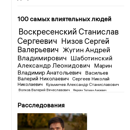
100 самых влиятельных людей
Воскресенский Станислав
Сергеевич
Низов Сергей
Валерьевич
Жугин Андрей
Владимирович
Шаботинский
Александр Леонидович
Марин
Владимир Анатольевич
Васильев
Валерий Николаевич
Сергеев Николай
Николаевич
Кузьмичев Александр Станиславович
Волков Валерий Вячеславович
Фероян Телман Амоевич
Расследования