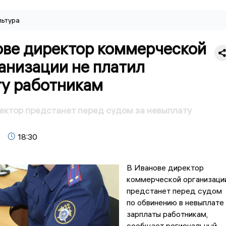
льтура
ове директор коммерческой
анизации не платил
ту работникам
ектор предстанет перед судом за невыплату
18:30
В Иванове директор
коммерческой организаци
предстанет перед судом
по обвинению в невыплате
зарплаты работникам,
сообщает региональный