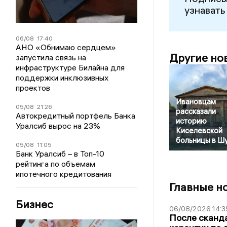
узнавать
06/08
17:40
АНО «Обнимаю сердцем»
Другие но
запустила связь на
инфраструктуре Билайна для
поддержки инклюзивных
проектов
Ивановцам
05/08
21:26
рассказали
Автокредитный портфель Банка
историю
Уралсиб вырос на 23%
Киселевской
больницы в Ш
05/08
11:05
Банк Уралсиб – в Топ-10
рейтинга по объемам
ипотечного кредитования
Главные н
Бизнес
06/08/2026 14:3
После сканда