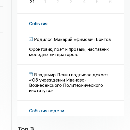
31
1
2
3
4
5
6
События
:
Родился Макарий Ефимович Бритов
Фронтовик, поэт и прозаик, наставник
молодых литераторов.
Владимир Ленин подписал декрет
«Об учреждении Иваново-
Вознесенского Политехнического
института»
События недели
Топ 3