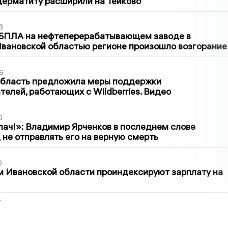
дерматиту расширили на Тейково
3
 БПЛА на нефтеперерабатывающем заводе в
вановской областью регионе произошло возгорание
6
область предложила меры поддержки
елей, работающих с Wildberries. Видео
0
лач!»: Владимир Ярченков в последнем слове
 не отправлять его на верную смерть
0
 Ивановской области проиндексируют зарплату на
2