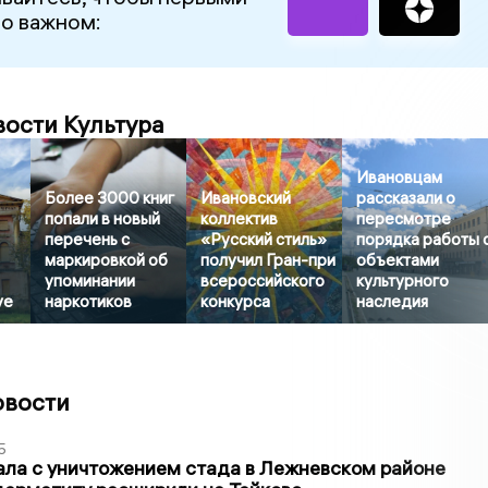
 о важном:
вости Культура
Ивановцам
Более 3000 книг
Ивановский
рассказали о
попали в новый
коллектив
пересмотре
перечень с
«Русский стиль»
порядка работы 
маркировкой об
получил Гран-при
объектами
упоминании
всероссийского
культурного
уе
наркотиков
конкурса
наследия
овости
5
ла с уничтожением стада в Лежневском районе