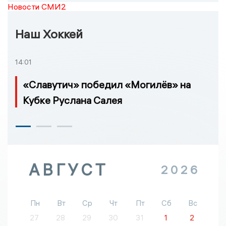
Новости СМИ2
Наш Хоккей
14:01
«Славутич» победил «Могилёв» на
Кубке Руслана Салея
АВГУСТ
2026
Пн
Вт
Ср
Чт
Пт
Сб
Вс
27
28
29
30
31
1
2