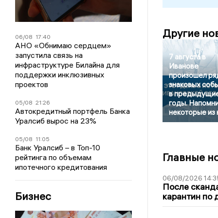
Другие но
06/08
17:40
АНО «Обнимаю сердцем»
запустила связь на
7 августа в
инфраструктуре Билайна для
Иванове
поддержки инклюзивных
произошел ря
проектов
знаковых соб
в предыдущи
годы. Напомн
05/08
21:26
Автокредитный портфель Банка
некоторые из 
Уралсиб вырос на 23%
05/08
11:05
Банк Уралсиб – в Топ-10
Главные н
рейтинга по объемам
ипотечного кредитования
06/08/2026 14:3
После сканда
Бизнес
карантин по 