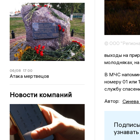
© ООО "Региона
выходы на прир
молодняках, на
06/08
17:00
В МЧС напомина
Атака мертвецов
номеру 01 или 
службу спасени
Новости компаний
Автор:
Синева
Подписы
узнавать