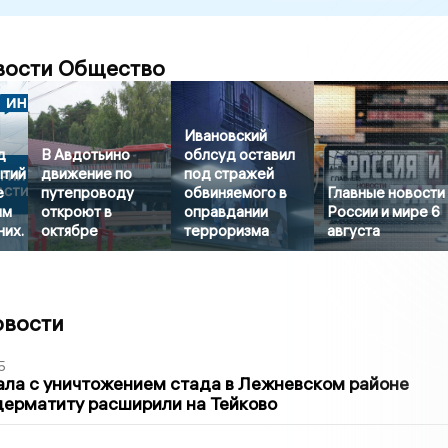
вости Общество
Ивановский
д
В Авдотьино
облсуд оставил
ытий
движение по
под стражей
е
путепроводу
обвиняемого в
Главные новости
им
откроют в
оправдании
России и мире 6
них.
октябре
терроризма
августа
овости
5
ла с уничтожением стада в Лежневском районе
дерматиту расширили на Тейково