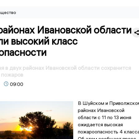
щество
районах Ивановской области
ли высокий класс
опасности
юня в двух районах Ивановской области сохранится
 пожаров
09:00
В Шуйском и Приволжско
районах Ивановской
области с 11 по 13 июня
ожидается высокая
пожароопасность 4 класса
Об этом сообщает пресс-