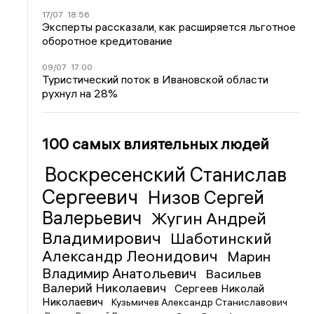
17/07
18:56
Эксперты рассказали, как расширяется льготное
оборотное кредитование
09/07
17:00
Туристический поток в Ивановской области
рухнул на 28%
100 самых влиятельных людей
Воскресенский Станислав
Сергеевич
Низов Сергей
Валерьевич
Жугин Андрей
Владимирович
Шаботинский
Александр Леонидович
Марин
Владимир Анатольевич
Васильев
Валерий Николаевич
Сергеев Николай
Николаевич
Кузьмичев Александр Станиславович