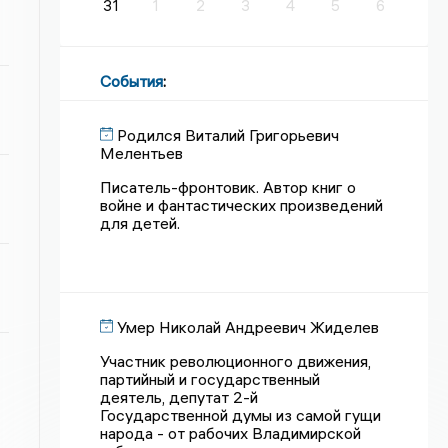
31
1
2
3
4
5
6
События
:
Родился Виталий Григорьевич
Мелентьев
Писатель-фронтовик. Автор книг о
войне и фантастических произведений
для детей.
Умер Николай Андреевич Жиделев
Участник революционного движения,
партийный и государственный
деятель, депутат 2-й
Государственной думы из самой гущи
народа - от рабочих Владимирской