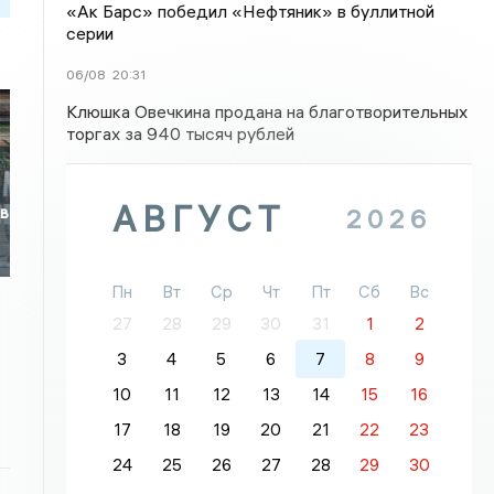
«Ак Барс» победил «Нефтяник» в буллитной
серии
06/08
20:31
Клюшка Овечкина продана на благотворительных
торгах за 940 тысяч рублей
АВГУСТ
 в
2026
Пн
Вт
Ср
Чт
Пт
Сб
Вс
27
28
29
30
31
1
2
3
4
5
6
7
8
9
10
11
12
13
14
15
16
17
18
19
20
21
22
23
24
25
26
27
28
29
30