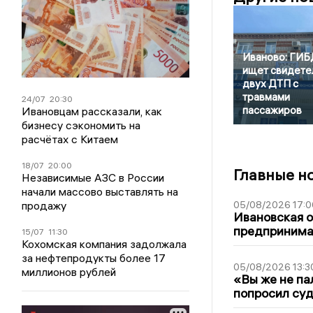
Иваново: ГИ
ищет свидете
двух ДТП с
травмами
24/07
20:30
пассажиров
Ивановцам рассказали, как
бизнесу сэкономить на
расчётах с Китаем
18/07
20:00
Главные н
Независимые АЗС в России
начали массово выставлять на
05/08/2026 17:0
продажу
Ивановская 
предпринимат
15/07
11:30
Кохомская компания задолжала
за нефтепродукты более 17
05/08/2026 13:3
миллионов рублей
«Вы же не па
попросил суд