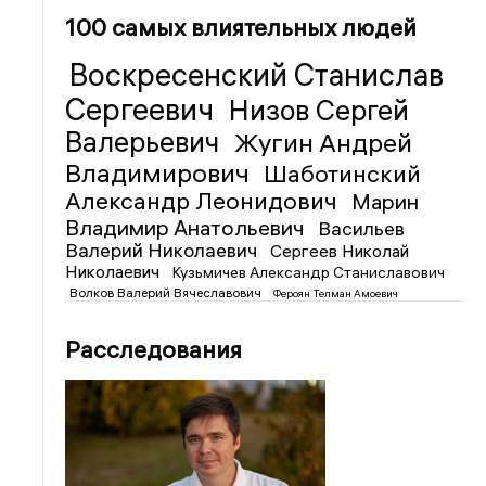
100 самых влиятельных людей
Воскресенский Станислав
Сергеевич
Низов Сергей
Валерьевич
Жугин Андрей
Владимирович
Шаботинский
Александр Леонидович
Марин
Владимир Анатольевич
Васильев
Валерий Николаевич
Сергеев Николай
Николаевич
Кузьмичев Александр Станиславович
Волков Валерий Вячеславович
Фероян Телман Амоевич
Расследования