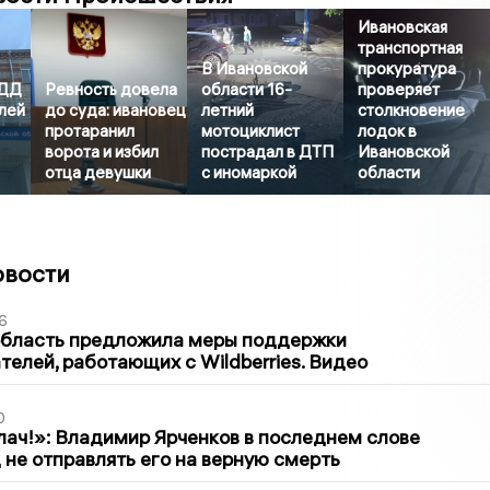
Ивановская
транспортная
В Ивановской
прокуратура
БДД
Ревность довела
области 16-
проверяет
лей
до суда: ивановец
летний
столкновение
протаранил
мотоциклист
лодок в
ворота и избил
пострадал в ДТП
Ивановской
отца девушки
с иномаркой
области
овости
6
область предложила меры поддержки
елей, работающих с Wildberries. Видео
0
лач!»: Владимир Ярченков в последнем слове
 не отправлять его на верную смерть