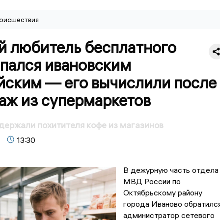
оисшествия
й любитель бесплатного
опался ивановским
йским — его вычислили после
аж из супермаркетов
держали похитителя кофе из магазинов
13:30
В дежурную часть отдела
МВД России по
Октябрьскому району
города Иваново обратилс
администратор сетевого