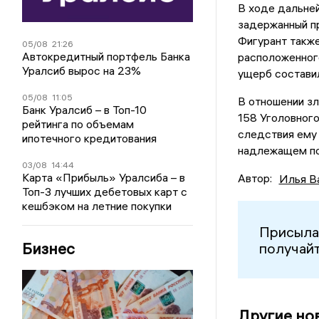
В ходе дальней
задержанный п
Фигурант также
05/08
21:26
Автокредитный портфель Банка
расположенного
Уралсиб вырос на 23%
ущерб составил
05/08
11:05
В отношении зл
Банк Уралсиб – в Топ-10
158 Уголовног
рейтинга по объемам
следствия ему 
ипотечного кредитования
надлежащем по
03/08
14:44
Карта «Прибыль» Уралсиба – в
Автор:
Илья В
Топ-3 лучших дебетовых карт с
кешбэком на летние покупки
Присыла
Бизнес
получайт
Другие но