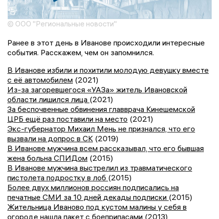
© ООО "Региональные новости"
Ранее в этот день в Иванове происходили интересные
события. Расскажем, чем он запомнился.
В Иванове избили и похитили молодую девушку вместе
с её автомобилем
(2021)
Из-за загоревшегося «УАЗа» житель Ивановской
области лишился лица
(2021)
За беспочвенные обвинения главврача Кинешемской
ЦРБ ещё раз поставили на место
(2021)
Экс-губернатор Михаил Мень не признался, что его
вызвали на допрос в СК
(2019)
В Иванове мужчина всем рассказывал, что его бывшая
жена больна СПИДом
(2015)
В Иванове мужчина выстрелил из травматического
пистолета подростку в лоб
(2015)
Более двух миллионов россиян подписались на
печатные СМИ за 10 дней декады подписки
(2015)
Жительница Иваново под кустом малины у себя в
огороде нашла пакет с боеприпасами
(2013)